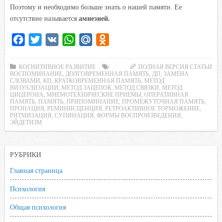
Поэтому и необходимо больше знать о нашей памяти. Ее
отсутствие называется
амнезией.
F
T
V
W
M
O
a
w
K
h
a
d
c
i
a
i
n
КОГНИТИВНОЕ РАЗВИТИЕ
ПОЛНАЯ ВЕРСИЯ СТАТЬИ
ВОСПОМИНАНИЕ
,
ДОЛГОВРЕМЕННАЯ ПАМЯТЬ
,
ДП
,
ЗАМЕНА
e
t
t
l
o
СЛОВАМИ
,
КП
,
КРАТКОВРЕМЕННАЯ ПАМЯТЬ
,
МЕТОД
ВИЗУАЛИЗАЦИИ
,
МЕТОД ЗАЦЕПОК
,
МЕТОД СВЯЗКИ
,
МЕТОД
b
t
s
.
k
ЦИЦЕРОНА
,
МНЕМОТЕХНИЧЕСКИЕ ПРИЕМЫ
,
ОПЕРАТИВНАЯ
ПАМЯТЬ
,
ПАМЯТЬ
,
ПРИПОМИНАНИЕ
,
ПРОМЕЖУТОЧНАЯ ПАМЯТЬ
,
o
e
A
R
l
ПРОНАЦИЯ
,
РЕМИНИСЦЕНЦИЯ
,
РЕТРОАКТИВНОЕ ТОРМОЖЕНИЕ
,
РИТМИЗАЦИЯ
o
r
,
СУПИНАЦИЯ
p
u
,
ФОРМЫ ВОСПРОИЗВЕДЕНИЯ
a
,
ЭЙДЕТИЗМ
k
p
s
s
РУБРИКИ
n
i
Главная страница
k
Психология
i
Общая психология