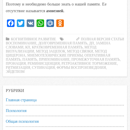
Поэтому и необходимо больше знать о нашей памяти. Ее
отсутствие называется
амнезией.
F
T
V
W
M
O
a
w
K
h
a
d
c
i
a
i
n
КОГНИТИВНОЕ РАЗВИТИЕ
ПОЛНАЯ ВЕРСИЯ СТАТЬИ
ВОСПОМИНАНИЕ
,
ДОЛГОВРЕМЕННАЯ ПАМЯТЬ
,
ДП
,
ЗАМЕНА
e
t
t
l
o
СЛОВАМИ
,
КП
,
КРАТКОВРЕМЕННАЯ ПАМЯТЬ
,
МЕТОД
ВИЗУАЛИЗАЦИИ
,
МЕТОД ЗАЦЕПОК
,
МЕТОД СВЯЗКИ
,
МЕТОД
b
t
s
.
k
ЦИЦЕРОНА
,
МНЕМОТЕХНИЧЕСКИЕ ПРИЕМЫ
,
ОПЕРАТИВНАЯ
ПАМЯТЬ
,
ПАМЯТЬ
,
ПРИПОМИНАНИЕ
,
ПРОМЕЖУТОЧНАЯ ПАМЯТЬ
,
o
e
A
R
l
ПРОНАЦИЯ
,
РЕМИНИСЦЕНЦИЯ
,
РЕТРОАКТИВНОЕ ТОРМОЖЕНИЕ
,
РИТМИЗАЦИЯ
o
r
,
СУПИНАЦИЯ
p
u
,
ФОРМЫ ВОСПРОИЗВЕДЕНИЯ
a
,
ЭЙДЕТИЗМ
k
p
s
s
РУБРИКИ
n
i
Главная страница
k
Психология
i
Общая психология