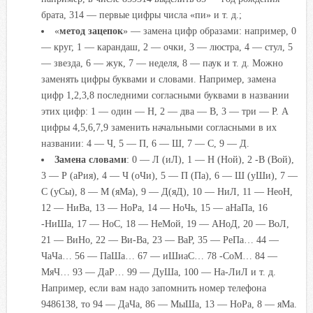
брата, 314 — первые цифры числа «пи» и т. д.;
«
метод зацепок
» — замена цифр образами: например, 0
— круг, 1 — карандаш, 2 — очки, 3 — люстра, 4 — стул, 5
— звезда, 6 — жук, 7 — неделя, 8 — паук и т. д. Можно
заменять цифры буквами и словами. Например, замена
цифр 1,2,3,8 последними согласными буквами в названии
этих цифр: 1 — один — Н, 2 — два — В, 3 — три — Р. А
цифры 4,5,6,7,9 заменить начальными согласными в их
названии: 4 — Ч, 5 — П, 6 — Ш, 7 — С, 9 — Д.
Замена словами
: 0 — Л (иЛ), 1 — Н (Ной), 2 -В (Вой),
3 — Р (аРия), 4 — Ч (оЧи), 5 — П (Па), 6 — Ш (уШи), 7 —
С (уСы), 8 — М (яМа), 9 — Д(яД), 10 — НиЛ, 11 — НеоН,
12 — НиВа, 13 — НоРа, 14 — НоЧь, 15 — аНаПа, 16
-НиШа, 17 — НоС, 18 — НеМой, 19 — АНоД, 20 — ВоЛ,
21 — ВиНо, 22 — Ви-Ва, 23 — ВаР, 35 — РеПа… 44 —
ЧаЧа… 56 — ПаШа… 67 — иШиаС… 78 -СоМ… 84 —
МяЧ… 93 — ДаР… 99 — ДуШа, 100 — На-ЛиЛ и т. д.
Например, если вам надо запомнить номер телефона
9486138, то 94 — ДаЧа, 86 — МыШа, 13 — НоРа, 8 — яМа.