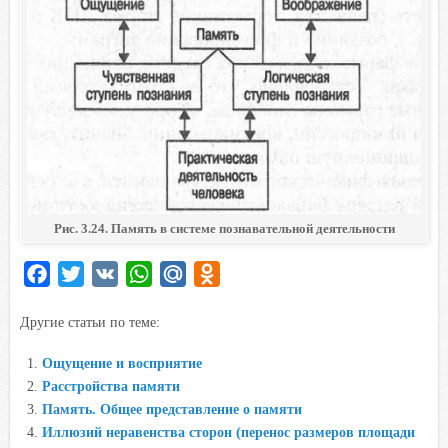
Рис. 3.24. Память в системе познавательной деятельности
F
T
V
W
M
O
a
w
K
h
a
d
Другие статьи по теме:
c
i
a
i
n
e
t
t
l
o
Ощущение и восприятие
b
t
s
.
k
Расстройства памяти
o
e
A
R
l
Память. Общее представление о памяти
o
r
p
u
a
Иллюзий неравенства сторон (перенос размеров площади