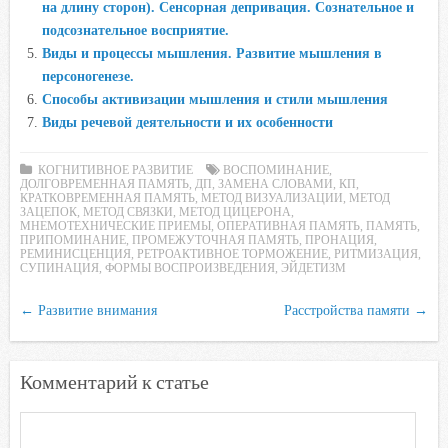
на длину сторон). Сенсорная депривация. Сознательное и
k
p
s
подсознательное восприятие.
s
Виды и процессы мышления. Развитие мышления в
n
персоногенезе.
i
Способы активизации мышления и стили мышления
k
Виды речевой деятельности и их особенности
i
КОГНИТИВНОЕ РАЗВИТИЕ
ВОСПОМИНАНИЕ
,
ДОЛГОВРЕМЕННАЯ ПАМЯТЬ
,
ДП
,
ЗАМЕНА СЛОВАМИ
,
КП
,
КРАТКОВРЕМЕННАЯ ПАМЯТЬ
,
МЕТОД ВИЗУАЛИЗАЦИИ
,
МЕТОД
ЗАЦЕПОК
,
МЕТОД СВЯЗКИ
,
МЕТОД ЦИЦЕРОНА
,
МНЕМОТЕХНИЧЕСКИЕ ПРИЕМЫ
,
ОПЕРАТИВНАЯ ПАМЯТЬ
,
ПАМЯТЬ
,
ПРИПОМИНАНИЕ
,
ПРОМЕЖУТОЧНАЯ ПАМЯТЬ
,
ПРОНАЦИЯ
,
РЕМИНИСЦЕНЦИЯ
,
РЕТРОАКТИВНОЕ ТОРМОЖЕНИЕ
,
РИТМИЗАЦИЯ
,
СУПИНАЦИЯ
,
ФОРМЫ ВОСПРОИЗВЕДЕНИЯ
,
ЭЙДЕТИЗМ
←
Развитие внимания
Расстройства памяти
→
Комментарий к статье