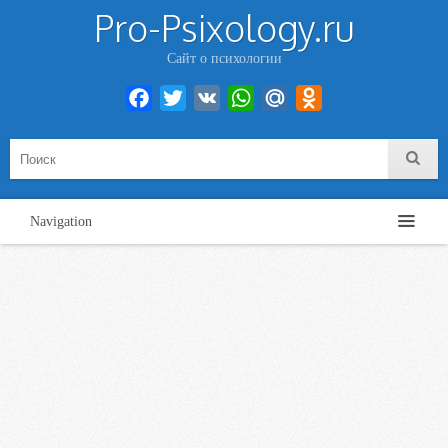
Pro-Psixology.ru
Сайт о психологии
Facebook
Twitter
VK
WhatsApp
Mail.Ru
Odnoklassniki
Navigation