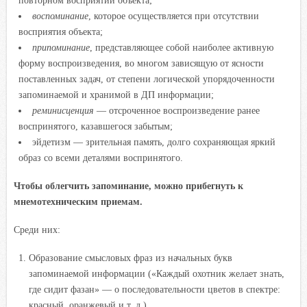
воспоминание
, которое осуществляется при отсутствии
восприятия объекта;
припоминание
, представляющее собой наиболее активную
форму воспроизведения, во многом зависящую от ясности
поставленных задач, от степени логической упорядоченности
запоминаемой и хранимой в ДП информации;
реминисценция
— отсроченное воспроизведение ранее
воспринятого, казавшегося забытым;
эйдетизм — зрительная память, долго сохраняющая яркий
образ со всеми деталями воспринятого.
Чтобы облегчить запоминание, можно прибегнуть к
мнемотехническим приемам.
Среди них:
Образование смысловых фраз из начальных букв
запоминаемой информации («Каждый охотник желает знать,
где сидит фазан» — о последовательности цветов в спектре:
красный, оранжевый и т. д.).