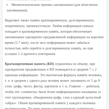
Мнемотехнические приемы запоминания (для облегчения
запоминания).
Выделяют также память кратковременную, долговременную,
оперативную, промежуточную. Любая информация сначала
попадает в кратковременную память, которая обеспечивает
запоминание однократно предъявленной информации на короткое
время (5-7 мин), после чего информация может забыться
полностью либо перейти в долговременную память, но при
условии 1-2-кратного повторения.
Кратковременная память
(КП)
ограничена по объему, при
однократном предъявлении и КП помещается и среднем 7 ± 2
единицы информации. Это магическая формула памяти человека,
т. е. в среднем с одного раза человек может запомнить от 5 до 9
слои, цифр, чисел, фигур, картинок и т. и, Главное — добиться,
чтобы эти «элементы» были более информационно насыщены за
счет группировки, объединения цифр, слои а единый целостный
«образ». Объем кратковременной памяти у каждого человека
индивидуален. По нему можно прогнозировать успешность