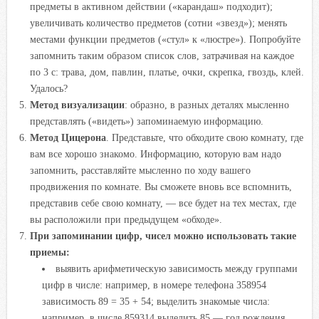
предметы в активном действии («карандаш» подходит);
увеличивать количество предметов (сотни «звезд»); менять
местами функции предметов («стул» к «люстре»). Попробуйте
запомнить таким образом список слов, затрачивая на каждое
по 3 с: трава, дом, павлин, платье, очки, скрепка, гвоздь, клей.
Удалось?
Метод визуализации
: образно, в разных деталях мысленно
представлять («видеть») запоминаемую информацию.
Метод Цицерона
. Представьте, что обходите свою комнату, где
вам все хорошо знакомо. Информацию, которую вам надо
запомнить, расставляйте мысленно по ходу вашего
продвижения по комнате. Вы сможете вновь все вспомнить,
представив себе свою комнату, — все будет на тех местах, где
вы расположили при предыдущем «обходе».
При запоминании цифр, чисел можно использовать такие
приемы:
выявить арифметическую зависимость между группами
цифр в числе: например, в номере телефона 358954
зависимость 89 = 35 + 54; выделить знакомые числа:
например, в числе 859314 выделить 85 — год рождения