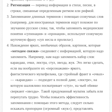
Ритмизация
— перевод информации в стихи, песни, в
строки, связанные определенным ритмом или рифмой.
Запоминание длинных терминов с помощью созвучных слов
(например, для иностранных терминов ищут похожие по
звучанию русские слова; так, чтобы запомнить медицинские
понятия «супинация» и «пронация», используют созвучную
шуточную фразу «суп несла и пролила»).
Нахождение ярких, необычных образов, картинок, которые
«
методом связки
» соединяют с информацией, которую надо
запомнить. Например, нам надо запомнить набор слов:
карандаш, очки, люстра, стул, звезда, жук. Это легко сделать,
если вы вообразите их «персонажами» яркого,
фантастического мультфильма, где стройный франт в «очках»
— «карандаш» — подходит к полной даме, «люстре», на
которую шаловливо посматривает «стул», на чьей обивке
сверкают «звезды». Такой придуманный мультик забыть или
перепутать трудно. Чтобы повысить эффективность
запоминания с помощью этого метода, следует сильно
искажать пропорции (огромный «жук»); представлять