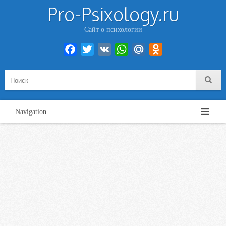
Pro-Psixology.ru
Сайт о психологии
Facebook
Twitter
VK
WhatsApp
Mail.Ru
Odnoklassniki
Navigation