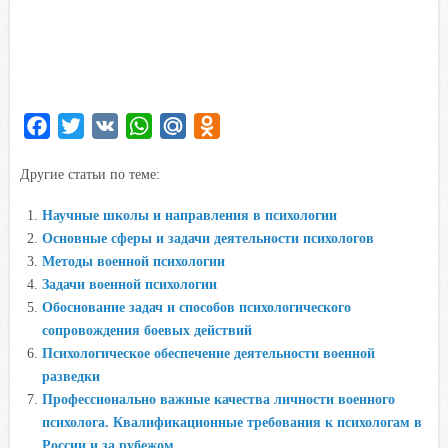
F
T
V
W
M
O
a
w
K
h
a
d
Другие статьи по теме:
c
i
a
i
n
e
t
t
l
o
Научные школы и направления в психологии
b
t
s
.
k
Основные сферы и задачи деятельности психологов
o
e
A
R
l
Методы военной психологии
o
r
p
u
a
Задачи военной психологии
Обоснование задач и способов психологического
k
p
s
сопровождения боевых действий
s
Психологическое обеспечение деятельности военной
n
разведки
i
Профессионально важные качества личности военного
k
психолога. Квалификационные требования к психологам в
i
России и за рубежом