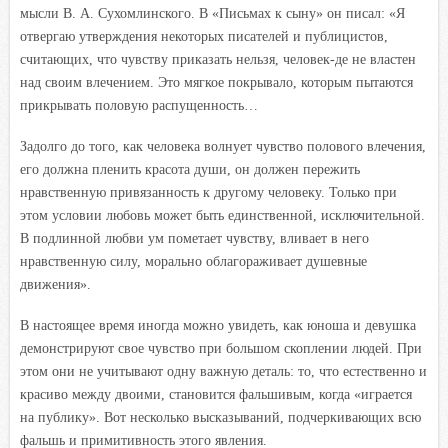
мысли В. А. Сухомлинского. В «Письмах к сыну» он писал: «Я
отвергаю утверждения некоторых писателей и публицистов,
считающих, что чувству приказать нельзя, человек-де не властен
над своим влечением. Это мягкое покрывало, которым пытаются
прикрывать половую распущенность…
Задолго до того, как человека волнует чувство полового влечения,
его должна пленить красота души, он должен пережить
нравственную привязанность к другому человеку. Только при
этом условии любовь может быть единственной, исключительной.
В подлинной любви ум пометает чувству, вливает в него
нравственную силу, морально облагораживает душевные
движения».
В настоящее время иногда можно увидеть, как юноша и девушка
демонстрируют свое чувство при большом скоплении людей. При
этом они не учитывают одну важную деталь: то, что естественно и
красиво между двоими, становится фальшивым, когда «играется
на публику». Вот несколько высказываний, подчеркивающих всю
фальшь и примитивность этого явления.