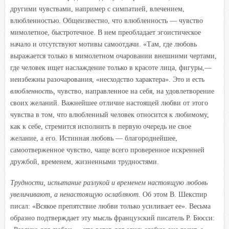
другими чувствами, например с симпатией, влечением,
влюбленностью. Общеизвестно, что влюбленность — чувство
мимолетное, быстротечное. В нем преобладает эгоистическое
начало и отсутствуют мотивы самоотдачи. «Там, где любовь
выражается только в мимолетном очаровании внешними чертами,
где человек ищет наслаждение только в красоте лица, фигуры,—
неизбежны разочарования, «несходство характера». Это и есть
влюбленность,
чувство, направленное на себя, на удовлетворение
своих желаний. Важнейшее отличие настоящей любви от этого
чувства в том, что влюбленный человек относится к любимому,
как к себе, стремится исполнить в первую очередь не свое
желание, а его. Истинная любовь — благороднейшее,
самоотверженное чувство, чаще всего проверенное искренней
дружбой, временем, жизненными трудностями.
Трудности, испытание разлукой и временем настоящую любовь
увеличивают, а ненастоящую ослабляют.
Об этом В. Шекспир
писал: «Всякое препятствие любви только усиливает ее». Весьма
образно подтверждает эту мысль французский писатель Р. Бюсси: