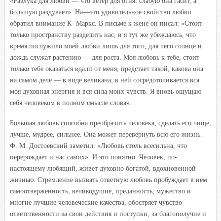
«Разлука для любви — что ветер для огня: слабую она гасит, а
большую раздувает». На—это удивительное свойство любви
обратил внимание К- Маркс. В письме к жене он писал: «Стоит
только пространству разделить нас, и я тут же убеждаюсь, что
время послужило моей любви лишь для того, для чего солнце и
дождь служат растению — для роста. Моя любовь к тебе, стоит
только тебе оказаться вдали от меня, предстает такой, какова она
на самом деле — в виде великана; в ней сосредоточивается вся
моя духовная энергия и вся сила моих чувств. Я вновь ощущаю
себя человеком в полном смысле слова».
Большая любовь способна преобразить человека, сделать его чище,
лучше, мудрее, сильнее. Она может перевернуть всю его жизнь.
Ф. М. Достоевский заметил: «Любовь столь всесильна, что
перерождает и нас самих». И это понятно. Человек, по-
настоящему любящий, живет духовно богатой, вдохновенной
жизнью. Стремление вызвать ответную любовь пробуждает в нем
самоотверженность, великодушие, преданность, мужество и
многие лучшие человеческие качества, обостряет чувство
ответственности за свои действия и поступки, за благополучие и