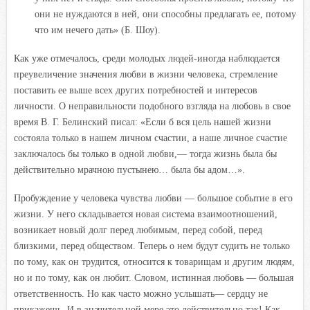
они не нуждаются в ней, они способны предлагать ее, потому
что им нечего дать» (Б. Шоу).
Как уже отмечалось, среди молодых людей-иногда наблюдается
преувеличение значения любви в жизни человека, стремление
поставить ее выше всех других потребностей и интересов
личности. О неправильности подобного взгляда на любовь в свое
время В. Г. Белинский писал: «Если б вся цель нашей жизни
состояла только в нашем личном счастии, а наше личное счастие
заключалось бы только в одной любви,— тогда жизнь была бы
действительно мрачною пустынею… была бы адом…».
Пробуждение у человека чувства любви — большое событие в его
жизни. У него складывается новая система взаимоотношений,
возникает новый долг перед любимым, перед собой, перед
близкими, перед обществом. Теперь о нем будут судить не только
по тому, как он трудится, относится к товарищам и другим людям,
но и по тому, как он любит. Словом, истинная любовь — большая
ответственность. Но как часто можно услышать— сердцу не
прикажешь. И в значительной мере это действительно так! Как