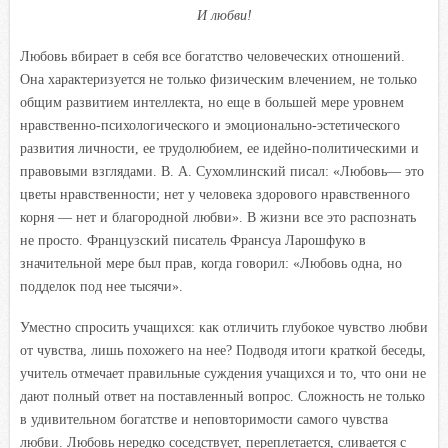
И любви!
Любовь вбирает в себя все богатство человеческих отношений.
Она характеризуется не только физическим влечением, не только
общим развитием интеллекта, но еще в большей мере уровнем
нравственно-психологического и эмоционально-эстетического
развития личности, ее трудолюбием, ее идейно-политическими и
правовыми взглядами. В. А. Сухомлинский писал: «Любовь— это
цветы нравственности; нет у человека здорового нравственного
корня — нет и благородной любви». В жизни все это распознать
не просто. Французский писатель Франсуа Ларошфуко в
значительной мере был прав, когда говорил: «Любовь одна, но
подделок под нее тысячи».
Уместно спросить учащихся: как отличить глубокое чувство любви
от чувства, лишь похожего на нее? Подводя итоги краткой беседы,
учитель отмечает правильные суждения учащихся и то, что они не
дают полный ответ на поставленный вопрос. Сложность не только
в удивительном богатстве и неповторимости самого чувства
любви. Любовь нередко соседствует, переплетается, сливается с