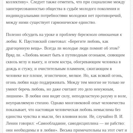
коллективу». Следует также отметить, что при социализме между
заинтересованностью общества в судьбе молодого поколения и
индивидуальными потребностями молодежи нет противоречий,
между ними существует гармоническое единство.
Полезно обсудить на уроке и проблему
бережного отношения к
любви.
К. Паустовский советовал: «Берегите любовь, как
драгоценную вещь». Всегда ли молодые люди помнят об этом?
Вряд ли. «Любовь может быть и путеводным огоньком, сияющим
сквозь мглу и вьюгу, и огнем костра, обогревающим человека в
дождь и стужу, и очистительным пламенем, сжигающим в
человеке все плохое, эгоистичное, мелкое. Но, как всякий огонь,
огонь любви надо поддерживать. Между тем многие не только не
умеют беречь любовь, но даже считают это дело ненужным,
лишним». В любви они видят силу, неподвластную разуму и воле,
неуправляемую стихию. Однако многовековой опыт человечества
показывает, что настоящая человеческая любовь немыслима без
единства чувства и мысли, без влияния воли. Не, случайно В. И.
Ленин говорил: «Самообладание, самодисциплина — не рабство:
они необходимы и в любви». Весьма примечательны на этот счет и