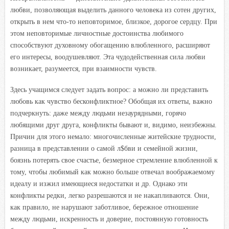
любви, позволяющая выделить данного человека из сотен других,
открыть в нем что-то неповторимое, близкое, дорогое сердцу. При
этом неповторимые личностные достоинства любимого
способствуют духовному обогащению влюбленного, расширяют
его интересы, воодушевляют. Эта чудодейственная сила любви
возникает, разумеется, при взаимности чувств.
Здесь учащимся следует задать вопрос: а можно ли представить
любовь как чувство бесконфликтное? Обобщая их ответы, важно
подчеркнуть: даже между людьми незаурядными, горячо
любящими друг друга, конфликты бывают и, видимо, неизбежны.
Причин для этого немало: многочисленные житейские трудности,
разница в представлении о самой л$бви и семейной жизни,
боязнь потерять свое счастье, безмерное стремление влюбленной к
тому, чтобы любимый как можно больше отвечал воображаемому
идеалу и изжил имеющиеся недостатки и др. Однако эти
конфликты редки, легко разрешаются и не накапливаются. Они,
как правило, не нарушают заботливое, бережное отношение
между людьми, искренность и доверие, постоянную готовность