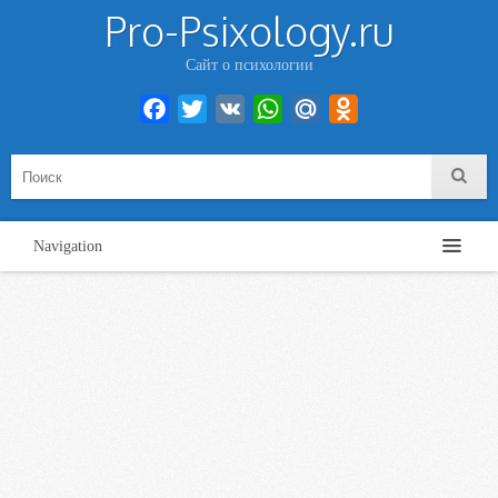
Pro-Psixology.ru
Сайт о психологии
Facebook
Twitter
VK
WhatsApp
Mail.Ru
Odnoklassniki
Navigation