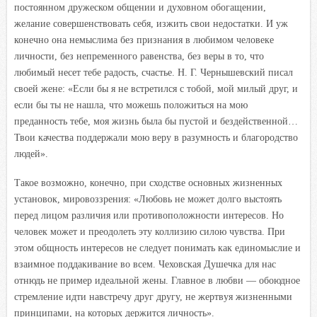
постоянном дружеском общении и духовном обогащении,
желание совершенствовать себя, изжить свои недостатки. И уж
конечно она немыслима без признания в любимом человеке
личности, без непременного равенства, без веры в то, что
любимый несет тебе радость, счастье. Н. Г. Чернышевский писал
своей жене: «Если бы я не встретился с тобой, мой милый друг, и
если бы ты не нашла, что можешь положиться на мою
преданность тебе, моя жизнь была бы пустой и бездейственной…
Твои качества поддержали мою веру в разумность и благородство
людей».
Такое возможно, конечно, при сходстве основных жизненных
установок, мировоззрения: «Любовь не может долго выстоять
перед лицом различия или противоположности интересов. Но
человек может и преодолеть эту коллизию силою чувства. При
этом общность интересов не следует понимать как единомыслие и
взаимное поддакивание во всем. Чеховская Душечка для нас
отнюдь не пример идеальной жены. Главное в любви — обоюдное
стремление идти навстречу друг другу, не жертвуя жизненными
принципами, на которых держится личность».