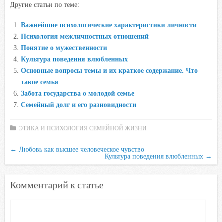
Другие статьи по теме:
c
i
a
i
n
e
t
t
l
o
Важнейшие психологические характеристики личности
b
t
s
.
k
Психология межличностных отношений
o
e
A
R
l
Понятие о мужественности
o
r
p
u
a
Культура поведения влюбленных
Основные вопросы темы и их краткое содержание. Что
k
p
s
такое семья
s
Забота государства о молодой семье
n
Семейный долг и его разновидности
i
k
ЭТИКА И ПСИХОЛОГИЯ СЕМЕЙНОЙ ЖИЗНИ
i
←
Любовь как высшее человеческое чувство
Культура поведения влюбленных
→
Комментарий к статье