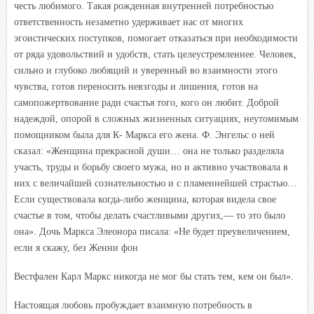
честь любимого. Такая рожденная внутренней потребностью
ответственность незаметно удерживает нас от многих
эгоистических поступков, помогает отказаться при необходимости
от ряда удовольствий и удобств, стать целеустремленнее. Человек,
сильно и глубоко любящий и уверенный во взаимности этого
чувства, готов переносить невзгоды и лишения, готов на
самопожертвование ради счастья того, кого он любит. Доброй
надеждой, опорой в сложных жизненных ситуациях, неутомимым
помощником была для К- Маркса его жена. Ф. Энгельс о ней
сказал: «Женщина прекрасной души… она не только разделяла
участь, труды и борьбу своего мужа, но и активно участвовала в
них с величайшей сознательностью и с пламеннейшей страстью…
Если существовала когда-либо женщина, которая видела свое
счастье в том, чтобы делать счастливыми других,— то это было
она». Дочь Маркса Элеонора писала: «Не будет преувеличением,
если я скажу, без Женни фон
Вестфален Карл Маркс никогда не мог бы стать тем, кем он был».
Настоящая любовь пробуждает взаимную потребность в