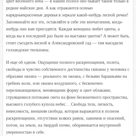
цвет весеннего неба — в нашей полосе оно бывает таким только в
редкие майские дни. А как отражаются осенью
нарядные
красочные деревья в зеркале какой-нибудь лесной речки!
Запоминайте все это, оставляйте в себе эти впечатления, когда-
нибудь они вам пригодятся. Каждая женщина любит цветы, а
когда вы в последний раз были на выставке цветов? А может быть,
стоит съездить весной в Александровский сад — там высадили
голландские тюльпаны.
И еще об одном. Ощущение полного раскрепощения, полета,
свободы и чувство собственного достоинства связаны у человека с
образами океана — реального ли океана, с белыми барашками на
гребнях воли, или океана воздушного, с бесконечно
переливающимися, меняющими форму и цвет облаками,
струящимися потоками света на фоне бесконечного пространства,
высокого голубого купола небес… Свобода тела, легкость,
невесомость, внешняя свобода, которая выражается в полном
раскрепощении, отсутствии всяких рамок, зажимов и опасений,
потом, на земле, на твердой почве, оборачивается внутренней
уверенностью в себе.