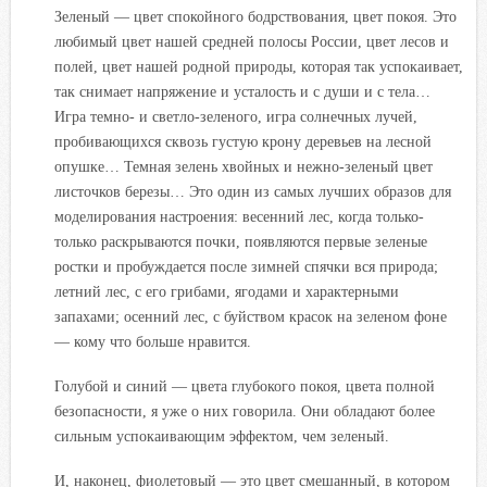
Зеленый — цвет спокойного бодрствования, цвет покоя. Это
любимый цвет нашей средней полосы России, цвет лесов и
полей, цвет нашей родной природы, которая так успокаивает,
так снимает напряжение и усталость и с души и с тела…
Игра темно- и светло-зеленого, игра солнечных лучей,
пробивающихся сквозь густую крону деревьев на лесной
опушке… Темная зелень хвойных и нежно-зеленый цвет
листочков березы… Это один из самых лучших образов для
моделирования настроения: весенний лес, когда только-
только раскрываются почки, появляются первые зеленые
ростки и пробуждается после зимней спячки вся природа;
летний лес, с его грибами, ягодами и характерными
запахами; осенний лес, с буйством красок на зеленом фоне
— кому что больше нравится.
Голубой и синий — цвета глубокого покоя, цвета полной
безопасности, я уже о них говорила. Они обладают более
сильным успокаивающим эффектом, чем зеленый.
И, наконец, фиолетовый — это цвет смешанный, в котором