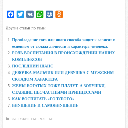
F
T
V
W
M
O
a
w
K
h
a
d
Другие статьи по теме:
c
i
a
i
n
e
t
t
l
o
Преобладание того или иного способа защиты зависит в
b
t
s
.
k
основном от склада личности и характера человека.
o
e
A
R
l
РОЛЬ ВОСПИТАНИЯ В ПРОИСХОЖДЕНИИ НАШИХ
o
r
p
u
a
КОМПЛЕКСОВ
ПОСЛЕДНИЙ ШАНС
k
p
s
ДЕВОЧКА-МАЛЬЧИК ИЛИ ДЕВУШКА С МУЖСКИМ
s
СКЛАДОМ ХАРАКТЕРА
n
ЖЕНЫ БОГАТЫХ ТОЖЕ ПЛАЧУТ. А ЗОЛУШКИ,
i
СТАВШИЕ НЕСЧАСТНЫМИ ПРИНЦЕССАМИ
k
КАК ВОСПИТАТЬ «ГОЛУБОГО»
i
ВНУШЕНИЕ И САМОВНУШЕНИЕ
ЗАСЛУЖИ СЕБЕ СЧАСТЬЕ