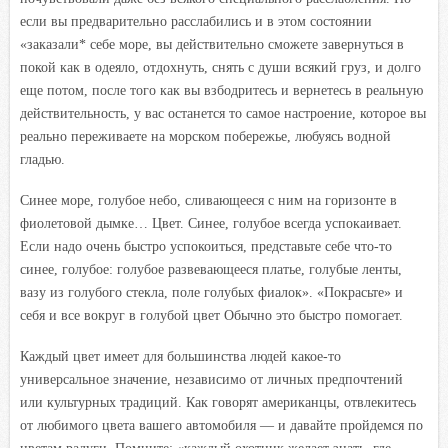
если вы предварительно расслабились
и
в
этом состоянии
«заказали* себе море,
вы
действительно сможете завернуться
в
покой как
в
одеяло, отдохнуть, снять с души всякий груз, и долго
еще потом, после того как
вы
взбодритесь и вернетесь
в
реальную
действительность,
у вас
останется то самое настроение, которое вы
реально переживаете на морском побережье, любуясь водной
гладью.
Синее море, голубое небо, сливающееся с ним на горизонте в
фиолетовой дымке… Цвет. Синее, голубое всегда успокаивает.
Если надо очень быстро успокоиться, представьте себе что-то
синее, голубое: голубое развевающееся платье, голубые ленты,
вазу из голубого стекла, поле голубых фиалок». «Покрасьте» и
себя
и
все вокруг в голубой цвет Обычно это быстро помогает.
Каждый цвет имеет для большинства людей какое-то
универсальное значение, независимо от личных предпочтений
или культурных традиций. Как говорят американцы, отвлекитесь
от любимого цвета вашего автомобиля — и давайте пройдемся по