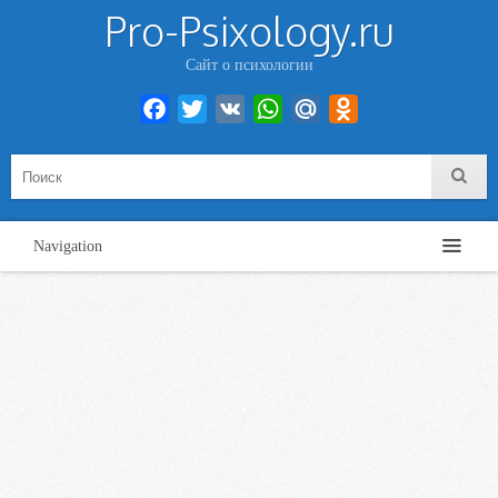
Pro-Psixology.ru
Сайт о психологии
Facebook
Twitter
VK
WhatsApp
Mail.Ru
Odnoklassniki
Navigation