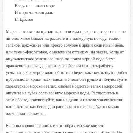
Все успокаивало море
И моря ласковая даль.
В. Брюсов
Море — это всегда праздник, оно всегда прекрасно, серо-стальное
ли оно, какое бывает на рассвете и в пасмурную погоду, темно-
зеленое, ярко-синее или просто голубое в яркий солнечный день,
или темно-фиолетовое, с молочным оттенком, на закате, когда от
опускающегося огненного шара по почти черной воде бегут
оранжево-красные дорожки. Закройте глаза и постарайтесь
услышать, как мерно волны бьются о берег, как сквозь шум прибоя
прорываются крики чаек; вдохните полной грудью и почувствуйте
характерный морской запах, слабый йодистый запах водорослей;
ощутите на губах соленый вкус морской воды. Растворитесь в
этом образе, почувствуйте, как из души и из тела уходят остатки
напряжения, как бесследно растворяется тревога, будто смытая
ласковыми волнами…
Если вы хорошо вжились
в
этот образ,
вы
уже кое-что
почувствовали даже без всякого специального расслабления. Но