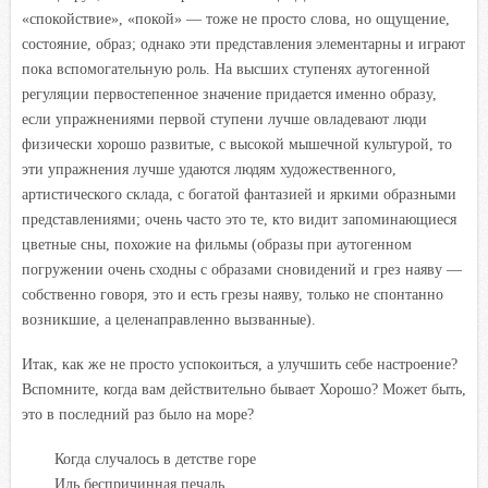
«спокойствие», «покой» — тоже не просто слова, но ощущение,
состояние, образ; однако эти представления элементарны и играют
пока вспомогательную роль. На высших ступенях аутогенной
регуляции первостепенное значение придается именно образу,
если упражнениями первой ступени лучше овладевают люди
физически хорошо развитые, с высокой мышечной культурой, то
эти упражнения лучше удаются людям художественного,
артистического склада, с богатой фантазией и яркими образными
представлениями; очень часто это те, кто видит запоминающиеся
цветные сны, похожие на фильмы (образы при аутогенном
погружении очень сходны с образами сновидений и грез наяву —
собственно говоря, это и есть грезы наяву, только не спонтанно
возникшие, а целенаправленно вызванные).
Итак, как же не просто успокоиться, а улучшить себе настроение?
Вспомните, когда вам действительно бывает Хорошо? Может быть,
это в последний раз было на море?
Когда случалось в детстве горе
Иль беспричинная печаль,