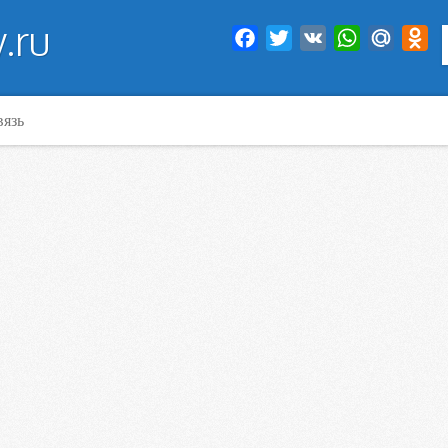
.ru
Facebook
Twitter
VK
WhatsApp
Mail.Ru
Od
вязь