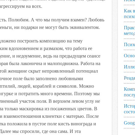
агрессируем на всех.
Как 
псих
есть. Полюбим. А что мы получим взамен? Любовь
деньги, ни подарки не могут быть эквивалентом.
Прак
мето
дложено построить композицию на тему
Псих
ким вдохновением и размахом, что работа ее
Осно
ение, и недоумение, ведь на предыдущем сеансе
орая была лаконична и малоподвижна. Работа на
Иллю
 этой женщине скрыт непроявленный потенциал
Реад
сочное поле было заполнено любовными
ептилий, людей, кораблей и символов. Можно
Комп
игурке и потратить много времени. Поэтому мы
посл
лненный участок поля. В верхнем левом углу не
Исто
а только маскировка из посаженных цветов. В
сост
ми взаимоотношения клиентки с матерью. После
Googl
тка положила в пустое поле кисть винограда и
 Далее мы спросили, где она сама. И эта