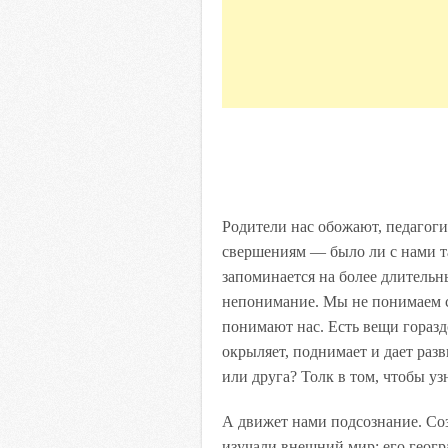
Родители нас обожают, педагог
свершениям — было ли с нами та
запоминается на более длительн
непонимание. Мы не понимаем с
понимают нас. Есть вещи гораздо
окрыляет, поднимает и дает разв
или друга? Толк в том, чтобы уз
А движет нами подсознание. Соз
изучали внешний мир: его геогр