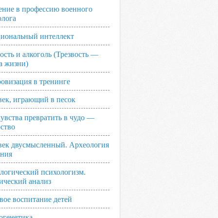
ение в профессию военного
олога
иональный интеллект
ость и алкоголь (Трезвость —
а жизни)
овизация в тренинге
век, играющий в песок
увства превратить в чудо —
рство
век двусмысленный. Археология
ания
логический психологизм.
ический анализ
вое воспитание детей
огенетика