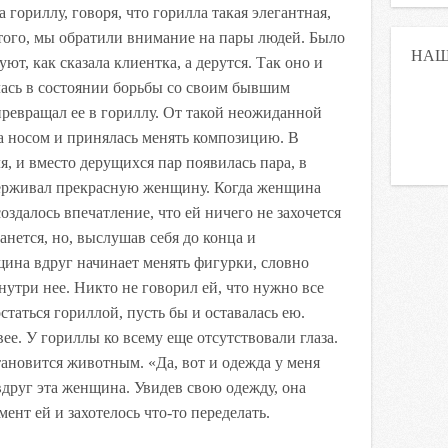
гориллу, говоря, что горилла такая элегантная,
того, мы обратили внимание на пары людей. Было
НАШ
ют, как сказала клиентка, а дерутся. Так оно и
лась в состоянии борьбы со своим бывшим
ревращал ее в гориллу. От такой неожиданной
 носом и принялась менять композицию. В
я, и вместо дерущихся пар появилась пара, в
ерживал прекрасную женщину. Когда женщина
оздалось впечатление, что ей ничего не захочется
танется, но, выслушав себя до конца и
щина вдруг начинает менять фигурки, словно
нутри нее. Никто не говорил ей, что нужно все
остаться гориллой, пусть бы и оставалась ею.
ее. У гориллы ко всему еще отсутствовали глаза.
тановится животным. «Да, вот и одежда у меня
вдруг эта женщина. Увидев свою одежду, она
мент ей и захотелось что-то переделать.