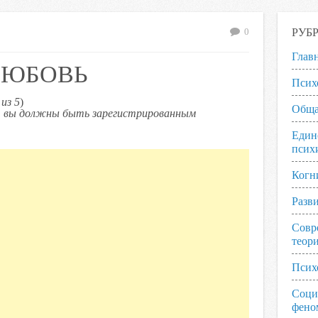
РУБ
0
Глав
ЛЮБОВЬ
Псих
из 5
)
Обща
ь, вы должны быть зарегистрированным
Един
псих
Когн
Разв
Совр
теор
Псих
Соци
фено