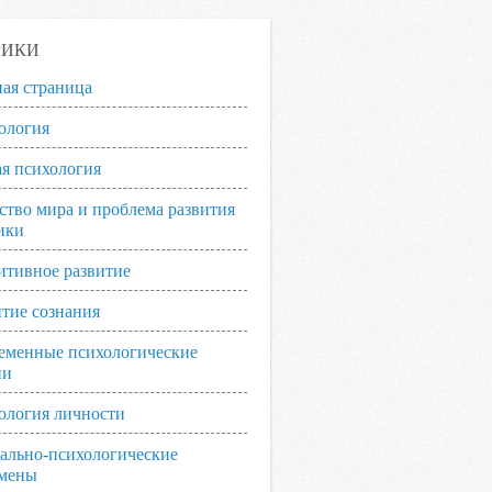
РИКИ
ная страница
ология
я психология
ство мира и проблема развития
ики
итивное развитие
итие сознания
еменные психологические
ии
ология личности
ально-психологические
мены