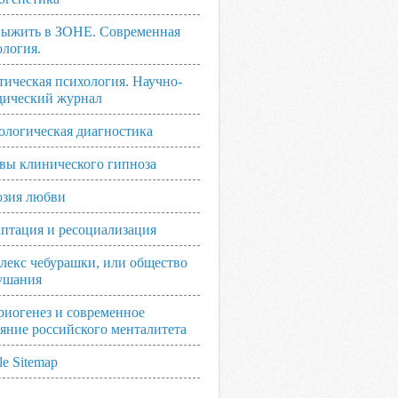
выжить в ЗОНЕ. Современная
ология.
тическая психология. Научно-
дический журнал
ологическая диагностика
вы клинического гипноза
зия любви
аптация и ресоциализация
лекс чебурашки, или общество
ушания
риогенез и современное
ояние российского менталитета
e Sitemap