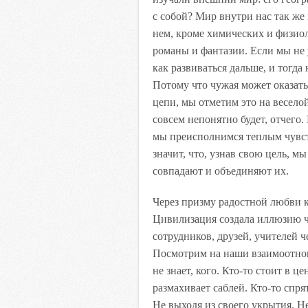
с собой? Мир внутри нас так же
нем, кроме химических и физиол
романы и фантазии. Если мы не 
как развиваться дальше, и тогда
Потому что чужая может оказать
цепи, мы отметим это на веселой
совсем непонятно будет, отчего.
мы преисполнимся теплым чувст
значит, что, узнав свою цель, м
совпадают и объединяют их.
Через призму радостной любви 
Цивилизация создала иллюзию ч
сотрудников, друзей, учителей ч
Посмотрим на наши взаимоотноше
не знает, кого. Кто-то стоит в ц
размахивает саблей. Кто-то спря
Не выходя из своего укрытия. Н