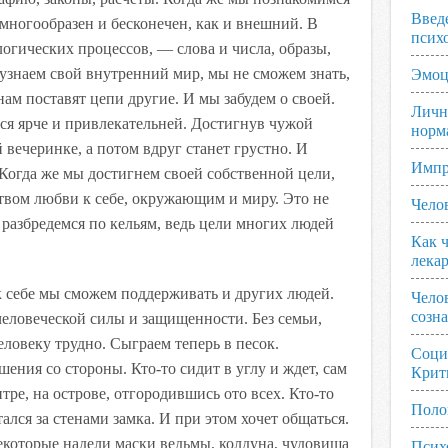
Введ
 многообразен и бесконечен, как и внешний. В
псих
огических процессов, — слова и числа, образы,
узнаем свой внутренний мир, мы не сможем знать,
Эмоц
 нам поставят цепи другие. И мы забудем о своей.
Личн
ся ярче и привлекательней. Достигнув чужой
норм
 вечеринке, а потом вдруг станет грустно. И
Импр
 Когда же мы достигнем своей собственной цели,
вом любви к себе, окружающим и миру. Это не
Чело
ы разбредемся по кельям, ведь цели многих людей
Как ч
лека
к себе мы сможем поддерживать и других людей.
Чело
созн
еловеческой силы и защищенности. Без семьи,
еловеку трудно. Сыграем теперь в песок.
Соци
ния со стороны. Кто-то сидит в углу и ждет, сам
Крит
ентре, на острове, отгородившись ото всех. Кто-то
Поло
тался за стенами замка. И при этом хочет общаться.
екоторые надели маски ведьмы, колдуна, чудовища
Псих