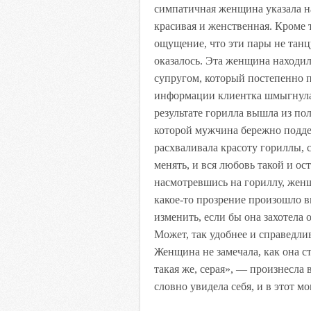
симпатичная женщина указала на 
красивая и женственная. Кроме 
ощущение, что эти пары не танцу
оказалось. Эта женщина находи
супругом, который постепенно п
информации клиентка шмыгнула
результате горилла вышла из пол
которой мужчина бережно подд
расхваливала красоту гориллы, с
менять, и вся любовь такой и ос
насмотревшись на гориллу, жен
какое-то прозрение произошло в
изменить, если бы она захотела 
Может, так удобнее и справедлив
Женщина не замечала, как она с
такая же, серая», — произнесла 
словно увидела себя, и в этот мо