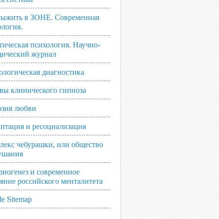
выжить в ЗОНЕ. Современная
ология.
тическая психология. Научно-
дический журнал
ологическая диагностика
вы клинического гипноза
зия любви
аптация и ресоциализация
лекс чебурашки, или общество
ушания
риогенез и современное
ояние российского менталитета
e Sitemap