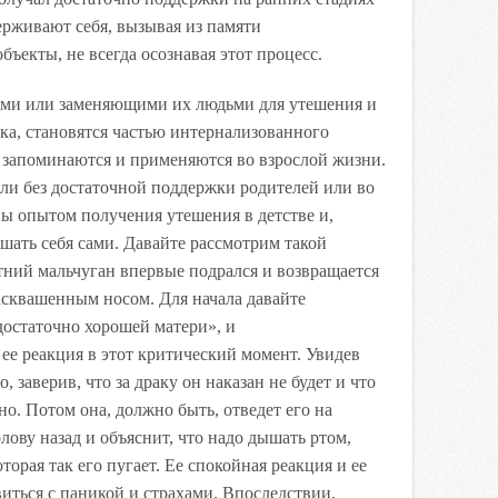
ерживают себя, вызывая из памяти
ъекты, не всегда осознавая этот процесс.
ями или заменяющими их людьми для утешения и
ка, становятся частью интернализованного
ы запоминаются и применяются во взрослой жизни.
осли без достаточной поддержки родителей или во
ы опытом получения утешения в детстве и,
ешать себя сами. Давайте рассмотрим такой
тний мальчуган впервые подрался и возвращается
асквашенным носом. Для начала давайте
«достаточно хорошей матери», и
 ее реакция в этот критический момент. Увидев
о, заверив, что за драку он наказан не будет и что
но. Потом она, должно быть, отведет его на
лову назад и объяснит, что надо дышать ртом,
торая так его пугает. Ее спокойная реакция и ее
иться с паникой и страхами. Впоследствии,