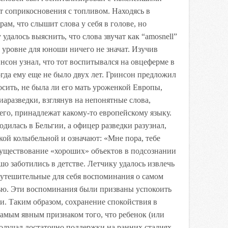
 соприкосновения с топливом. Находясь в
рам, что слышит слова у себя в голове, но
 удалось выяснить, что слова звучат как “amosnell”
м уровне для юноши ничего не значат. Изучив
нсон узнал, что тот воспитывался на овцеферме в
огда ему еще не было двух лет. Гринсон предложил
осить, не была ли его мать уроженкой Европы,
иаразведки, взглянув на непонятные слова,
сего, принадлежат какому-то европейскому языку.
дилась в Бельгии, а офицер разведки разузнал,
ской колыбельной и означают: «Мне пора, тебе
существование «хороших» объектов в подсознании
шо заботились в детстве. Летчику удалось извлечь
 утешительные для себя воспоминания о самом
ью. Эти воспоминания были призваны успокоить
и. Таким образом, сохранение спокойствия в
самым явным признаком того, что ребенок (или
получал достаточно поддержки на ранних стадиях