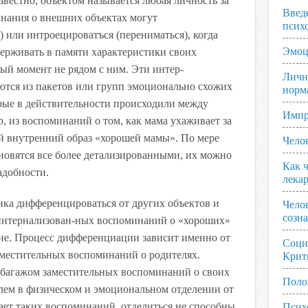
звестно, объектом называется любая личность за
Введ
инания о внешних объектах могут
псих
) или интроецироватъся (перениматься), когда
Эмоц
держивать в памяти характеристики своих
ный момент не рядом с ним. Эти интер-
Личн
ются из пакетов или групп эмоционально схожих
норм
рые в действительности происходили между
Импр
, из воспоминаний о том, как мама ухаживает за
й внутренний образ «хорошей мамы». По мере
Чело
ановятся все более детализированными, их можно
Как ч
адобности.
лека
нка дифференцироваться от других объектов и
Чело
созн
интернализован-ных воспоминаний о «хороших»
ние. Процесс дифференциации зависит именно от
Соци
местительных воспоминаний о родителях.
Крит
багажом заместительных воспоминаний о своих
Поло
лем в физическом и эмоциональном отделении от
тает таких воспоминаний, отделиться не способны.
Псих