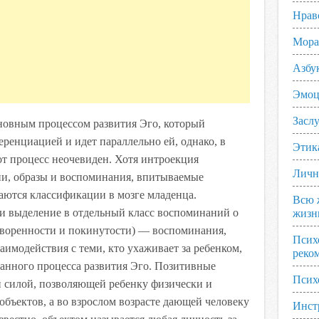
Нрав
Мора
Азбу
Эмоц
Заслу
новным процессом развития Эго, который
ренциацией и идет параллельно ей, однако, в
Этик
от процесс неочевиден. Хотя интроекция
Личн
ни, образы и воспоминания, впитываемые
аются классификации в мозге младенца.
Всю 
 и выделение в отдельный класс воспоминаний о
жизн
етворенности и покинутости) — воспоминания,
Псих
аимодействия с теми, кто ухаживает за ребенком,
реко
данного процесса развития Эго. Позитивные
Псих
 силой, позволяющей ребенку физически и
 объектов, а во взрослом возрасте дающей человеку
Инст