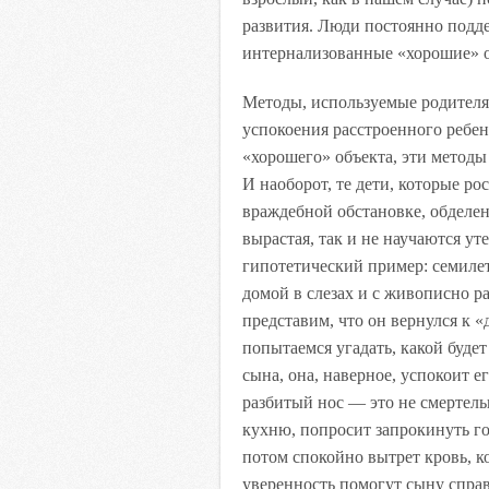
развития. Люди постоянно подд
интернализованные «хорошие» об
Методы, используемые родител
успокоения расстроенного ребен
«хорошего» объекта, эти метод
И наоборот, те дети, которые р
враждебной обстановке, обделен
вырастая, так и не научаются ут
гипотетический пример: семиле
домой в слезах и с живописно р
представим, что он вернулся к 
попытаемся угадать, какой будет
сына, она, наверное, успокоит ег
разбитый нос — это не смертель
кухню, попросит запрокинуть го
потом спокойно вытрет кровь, ко
уверенность помогут сыну справ