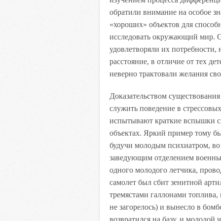
обратили внимание на особое з
«хороших» объектов для способн
исследовать окружающий мир. О
удовлетворяли их потребности, 
расстояние, в отличие от тех де
неверно трактовали желания сво
Доказательством существования
служить поведение в стрессовы
испытывают краткие вспышки с
объектах. Яркий пример тому б
будучи молодым психиатром, во
заведующим отделением военных
одного молодого летчика, прово
самолет был сбит зенитной арти
тремястами галлонами топлива, к
не загорелось) и вынесло в бомб
возвратился на базу, и молодой