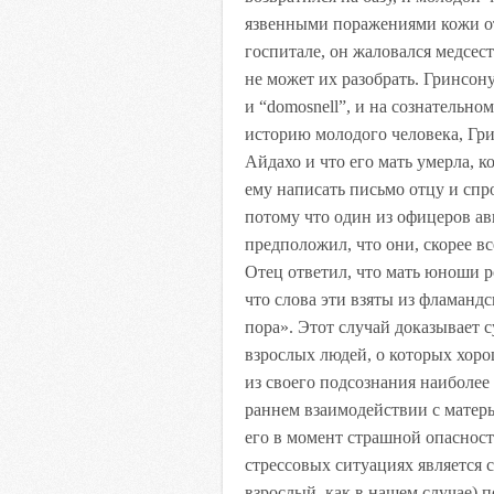
язвенными поражениями кожи от
госпитале, он жаловался медсест
не может их разобрать. Гринсону
и “domosnell”, и на сознательно
историю молодого человека, Гри
Айдахо и что его мать умерла, к
ему написать письмо отцу и спр
потому что один из офицеров ав
предположил, что они, скорее в
Отец ответил, что мать юноши ро
что слова эти взяты из фламанд
пора». Этот случай доказывает 
взрослых людей, о которых хоро
из своего подсознания наиболее
раннем взаимодействии с матер
его в момент страшной опасност
стрессовых ситуациях является 
взрослый, как в нашем случае) 