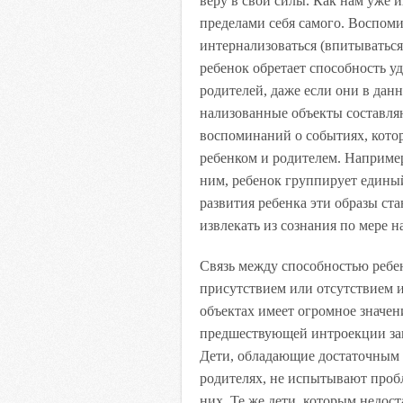
веру в свои силы. Как нам уже и
пределами себя самого. Воспом
интернализоваться (впитываться
ребенок обретает способность у
родителей, даже если они в дан
нализованные объекты составля
воспоминаний о событиях, кото
ребенком и родителем. Например
ним, ребенок группирует едины
развития ребенка эти образы ст
извлекать из сознания по мере н
Связь между способностью ребе
присутствием или отсутствием 
объектах имеет огромное значе
предшествующей интроекции за
Дети, обладающие достаточным 
родителях, не испытывают проб
них. Те же дети, которым недос