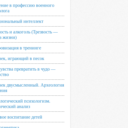
ение в профессию военного
олога
иональный интеллект
ость и алкоголь (Трезвость —
а жизни)
овизация в тренинге
век, играющий в песок
увства превратить в чудо —
рство
век двусмысленный. Археология
ания
логический психологизм.
ический анализ
вое воспитание детей
огенетика