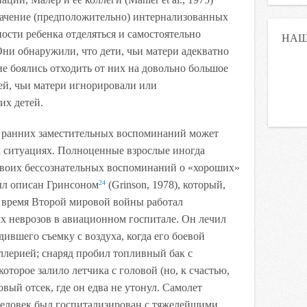
начение (предположительно) интернализованных
ости ребенка отделяться и самостоятельно
НАШ
ни обнаружили, что дети, чьи матери адекватно
не боялись отходить от них на довольно большое
тей, чьи матери игнорировали или
их детей.
 ранних заместительных воспоминаний может
х ситуациях. Полноценные взрослые иногда
воих бессознательных воспоминаний о «хороших»
ыл описан Гринсоном
(Grinson, 1978), который,
24
 время Второй мировой войны работал
 неврозов в авиационном госпитале. Он лечил
дившего съемку с воздуха, когда его боевой
ллерией; снаряд пробил топливный бак с
оторое залило летчика с головой (но, к счастью,
овый отсек, где он едва не утонул. Самолет
 человек был госпитализирован с тяжелейшими