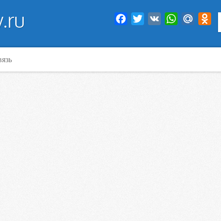
.ru
Facebook
Twitter
VK
WhatsApp
Mail.Ru
Od
вязь