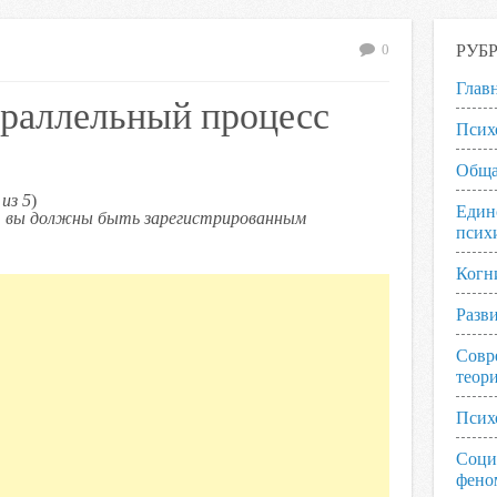
РУБ
0
Глав
араллельный процесс
Псих
Обща
из 5
)
Един
ь, вы должны быть зарегистрированным
псих
Когн
Разв
Совр
теор
Псих
Соци
фено