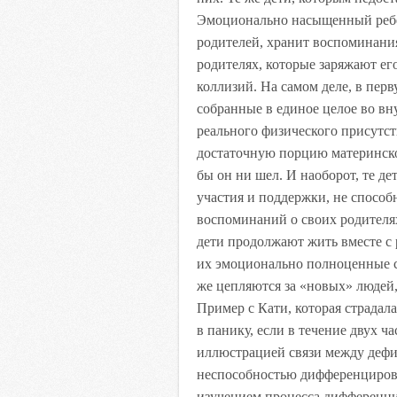
Эмоционально насыщенный ребе
родителей, хранит воспоминани
родителях, которые заряжают ег
коллизий. На самом деле, в пер
собранные в единое целое во вн
реального физического присутс
достаточную порцию материнской
бы он ни шел. И наоборот, те д
участия и поддержки, не спосо
воспоминаний о своих родителях
дети продолжают жить вместе с 
их эмоционально полноценные с
же цепляются за «новых» людей
Пример с Кати, которая страдал
в панику, если в течение двух ча
иллюстрацией связи между деф
неспособностью дифференцирова
изучением процесса дифференциац