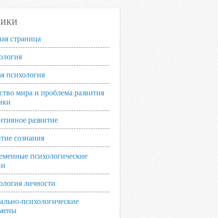
РИКИ
ная страница
ология
я психология
ство мира и проблема развития
ики
итивное развитие
итие сознания
еменные психологические
ии
ология личности
ально-психологические
мены