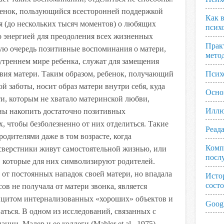
нок, пользующийся всесторонней поддержкой
Как 
я (до нескольких тысяч моментов) о любящих
псих
о энергией для преодоления всех жизненных
Прак
вую очередь позитивные воспоминания о матери,
мето
утреннем мире ребенка, служат для замещения
твия матери. Таким образом, ребенок, получающий
Псих
 заботы, носит образ матери внутри себя, куда
Осно
ети, которым не хватало материнской любви,
Иллю
бны накопить достаточно позитивных
, чтобы безболезненно от них отделиться. Такие
Реад
родителями даже в том возрасте, когда
Комп
верстники живут самостоятельной жизнью, или
посл
, которые для них символизируют родителей.
а от постоянных нападок своей матери, но впадала
Исто
сост
сов не получала от матери звонка, является
ицитом интернализованных «хороших» объектов и
Googl
ться. В одном из исследований, связанных с
ии, Малер и ее коллеги (Mahler et al., 1975)