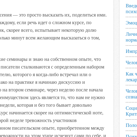
Введ
псих
сения — это просто высказать их, поделиться ими.
аждому, если речь идет о сложном курсе, по
Эмоц
к, скорее всего, испытывает некоторую долю
Личн
олько минут всем желающим высказаться о том,
норм
Импр
ие семинары и знаю на собственном опыте, что
Чело
 писатели сталкиваются с определенным набором
Как ч
елю, которого я когда-либо встречал или о
лека
ако на практике я начинаю дискуссию и
о на втором семинаре, через неделю после начала
Чело
созн
имуществом здесь является то, что нам не нужно
недели, которая и без того бывает довольно
Соци
курс начинается скорее на оптимистической ноте,
Крит
орой неделе тревожность участников
Поло
венном писательском опыте, приобретенном между
евожности на этом этапе исчезнут сами по себе, и
Псих