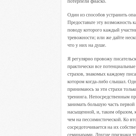
потерпели фиаско.
Один из способов устранить опа
Предоставьте эту возможность к
поводу которого каждый участни
тревожности; или же дайте неск
что у них на душе.
Я регулярно провожу писательск
практически все потенциальные
страхов, знакомых каждому писат
котором когда-либо слышал. Одн
принимаюсь за эти страхи тольк
тренинга. Непосредственным пре
занимать большую часть первой 
насыщенной, и, таким образом, 
чем на пессимистической. Ко вт
сосредоточивается на их собст
семинарами. Другие признаки тр