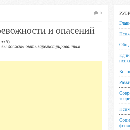
РУБ
0
Глав
ревожности и опасений
Псих
из 5
)
Обща
ь, вы должны быть зарегистрированным
Един
псих
Когн
Разв
Совр
теор
Псих
Соци
фено