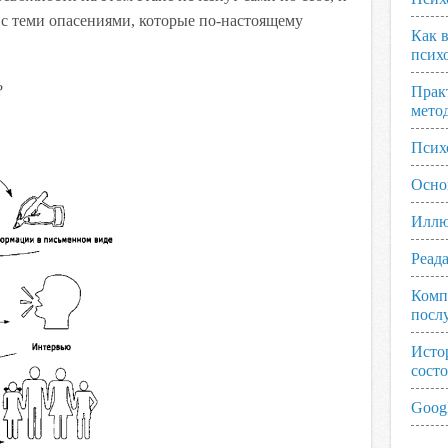
 с теми опасениями, которые по-настоящему
Как 
псих
?
Прак
мето
Псих
Осно
Иллю
Реад
Комп
посл
Исто
сост
Googl