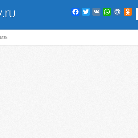
.ru
Facebook
Twitter
VK
WhatsApp
Mail.Ru
Od
вязь