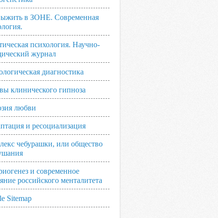
выжить в ЗОНЕ. Современная
ология.
тическая психология. Научно-
дический журнал
ологическая диагностика
вы клинического гипноза
зия любви
аптация и ресоциализация
лекс чебурашки, или общество
ушания
риогенез и современное
ояние российского менталитета
e Sitemap