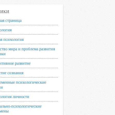
РИКИ
ная страница
ология
я психология
ство мира и проблема развития
ики
итивное развитие
итие сознания
еменные психологические
ии
ология личности
ально-психологические
мены