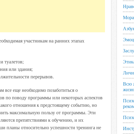
Нрав
Мора
Азбу
Эмоц
еобходимая участникам на ранних этапах
Заслу
и туалетов;
Этик
ния или здания;
Личн
олжительности перерывов.
Всю 
жизн
ам все еще необходимо позаботиться о
ов по поводу программы или некоторых аспектов
Псих
какого отношения к предстоящему событию, но
реко
чить максимальную пользу от программы. Эти
Псих
вляются препятствиями к обучению, и их
аши планы относительно успешности тренинга не
Инст