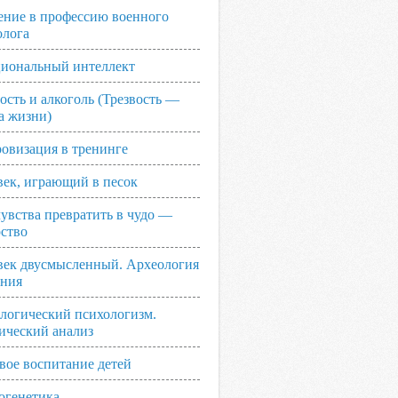
ение в профессию военного
олога
иональный интеллект
ость и алкоголь (Трезвость —
а жизни)
овизация в тренинге
век, играющий в песок
увства превратить в чудо —
рство
век двусмысленный. Археология
ания
логический психологизм.
ический анализ
вое воспитание детей
огенетика