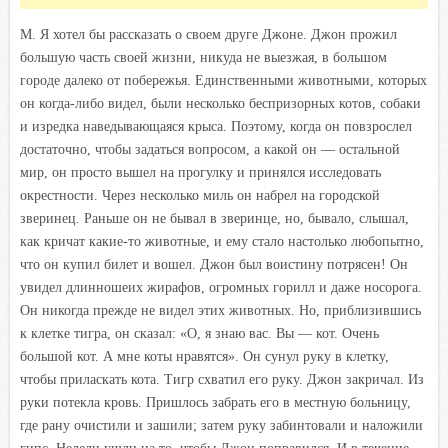
М. Я хотел бы рассказать о своем друге Джоне. Джон прожил
большую часть своей жизни, никуда не выезжая, в большом
городе далеко от побережья. Единственными животными, которых
он когда-либо видел, были несколько беспризорных котов, собаки
и изредка наведывающаяся крыса. Поэтому, когда он повзрослел
достаточно, чтобы задаться вопросом, а какой он — остальной
мир, он просто вышел на прогулку и принялся исследовать
окрестности. Через несколько миль он набрел на городской
зверинец. Раньше он не бывал в зверинце, но, бывало, слышал,
как кричат какие-то животные, и ему стало настолько любопытно,
что он купил билет и вошел. Джон был воистину потрясен! Он
увидел длинношеих жирафов, огромных горилл и даже носорога.
Он никогда прежде не видел этих животных. Но, приблизившись
к клетке тигра, он сказал: «О, я знаю вас. Вы — кот. Очень
большой кот. А мне коты нравятся». Он сунул руку в клетку,
чтобы приласкать кота. Тигр схватил его руку. Джон закричал. Из
руки потекла кровь. Пришлось забрать его в местную больницу,
где рану очистили и зашили; затем руку забинтовали и наложили