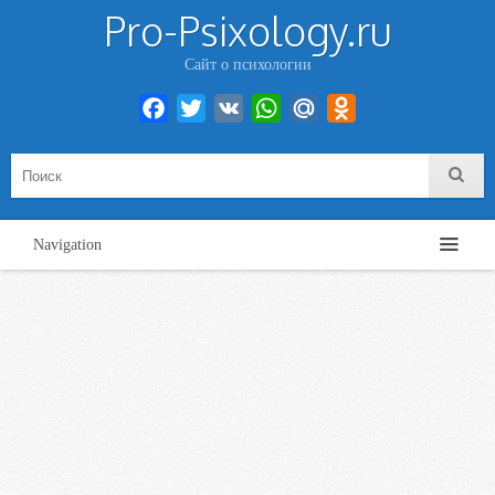
Pro-Psixology.ru
Сайт о психологии
Facebook
Twitter
VK
WhatsApp
Mail.Ru
Odnoklassniki
Navigation