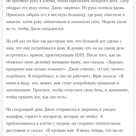
он протянул руку к клетке, чтобы приласкать большого кота. Тигр
ободрал его руку снова. Джон закричал. Из руки потекла кровь.
Пришлось забрать его в местную больницу, где рану очистили и
зашили; затем руку забинтовали и наложили гипс. Недели ушли
на то, чтобы Джон поправился.
На сей раз он был так расстроен тем, что большой кот сделал с
ним, что ему потребовался врач. Я думаю, что он на самом деле
встретился с врачом, практикующим НЛП. После того, как он
объяснил свою дилемму женщине-врачу, она сказала: «Хорошо,
прощение вам сильно поможет». Джон ответил: «О нет, ничего
подобного. Я попробовал, и оно не работает». Врач сказала: «Я
имею в виду, что, может, вам стоит попробовать прощение и
запоминание. Простите, чтобы отпустить свою боль, и
запомните,
чтобы принять все, как оно есть».
На следующий день Джон отправился в зверинец и увидел
жирафов, горилл и носорогов, которых он любил. А
приблизившись к клетке с тигром, он сохранил почтительное
расстояние и сказал: «Я прощаю вам. Я вижу теперь, что вы не