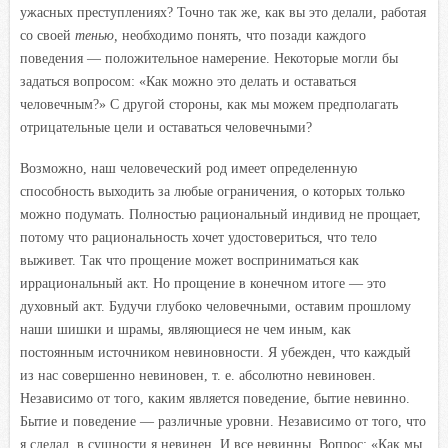
ужасных преступлениях? Точно так же, как вы это делали, работая
со своей
тенью,
необходимо понять, что позади каждого
поведения — положительное намерение. Некоторые могли бы
задаться вопросом: «Как можно это делать и оставаться
человечным?» С другой стороны, как мы можем предполагать
отрицательные цели и оставаться человечными?
Возможно, наш человеческий род имеет определенную
способность выходить за любые ограничения, о которых только
можно подумать. Полностью рациональный индивид не прощает,
потому что рациональность хочет удостовериться, что тело
выживет. Так что прощение может восприниматься как
иррациональный акт. Но прощение в конечном итоге — это
духовный акт. Будучи глубоко человечными, оставим прошлому
наши шишки и шрамы, являющиеся не чем иным, как
постоянным источником невиновности. Я убежден, что каждый
из нас совершенно невиновен, т. е. абсолютно невиновен.
Независимо от того, каким является поведение, бытие невинно.
Бытие и поведение — различные уровни. Независимо от того, что
я сделал, в сущности я невинен. И все невинны. Вопрос: «Как мы