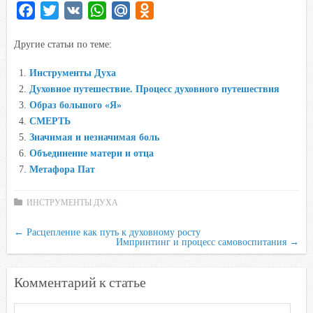
F
T
V
W
M
O
a
w
K
h
a
d
Другие статьи по теме:
c
i
a
i
n
e
t
t
l
o
Инструменты Духа
b
t
s
.
k
Духовное путешествие. Процесс духовного путешествия
o
e
A
R
l
Образ большого «Я»
o
r
p
u
a
СМЕРТЬ
Значимая и незначимая боль
k
p
s
Объединение матери и отца
s
Метафора Пат
n
i
ИНСТРУМЕНТЫ ДУХА
k
i
←
Расцепление как путь к духовному росту
Импринтинг и процесс самовоспитания
→
Комментарий к статье