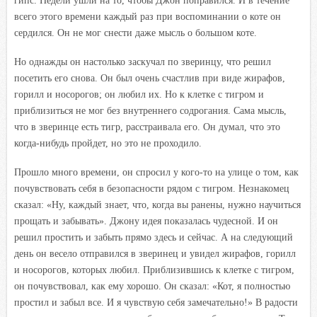
гипс. Недели ушли на то, чтобы Джон поправился. И в течение
всего этого времени каждый раз при воспоминании о коте он
сердился. Он не мог снести даже мысль о большом коте.
Но однажды он настолько заскучал по зверинцу, что решил
посетить его снова. Он был очень счастлив при виде жирафов,
горилл и носорогов; он любил их. Но к клетке с тигром и
приблизиться не мог без внутреннего содрогания. Сама мысль,
что в зверинце есть тигр, расстраивала его. Он думал, что это
когда-нибудь пройдет, но это не проходило.
Прошло много времени, он спросил у кого-то на улице о том, как
почувствовать себя в безопасности рядом с тигром. Незнакомец
сказал: «Ну, каждый знает, что, когда вы ранены, нужно научиться
прощать и забывать». Джону идея показалась чудесной. И он
решил простить и забыть прямо здесь и сейчас. А на следующий
день он весело отправился в зверинец и увидел жирафов, горилл
и носорогов, которых любил. Приблизившись к клетке с тигром,
он почувствовал, как ему хорошо. Он сказал: «Кот, я полностью
простил и забыл все. И я чувствую себя замечательно!» В радости