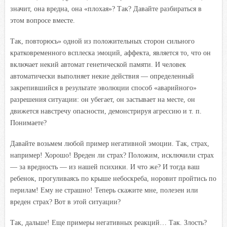
значит, она вредна, она
«плохая»? Так? Давайте разбираться в
этом вопросе вместе.
Так, повторюсь» одной из положительных сторон сильного
кратковременного всплеска эмоций, аффекта, является то, что он
включает некий автомат генетической памяти. И человек
автоматически выполняет некие действия — определенный
закрепившийся в результате эволюции способ «аварийного»
разрешения ситуации: он убегает, он застывает на месте, он
движется навстречу опасности, демонстрируя агрессию и т. п.
Понимаете?
Давайте возьмем любой пример негативной эмоции. Так, страх,
например! Хорошо! Вреден ли страх? Положим, исключили страх
— за вредность — из нашей психики. И что же? И тогда ваш
ребенок, прогуливаясь по крыше небоскреба, норовит пройтись по
перилам! Ему не страшно! Теперь скажите мне, полезен или
вреден страх? Вот в этой ситуации?
Так, дальше! Еще примеры негативных реакций… Так. Злость?