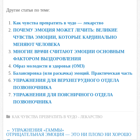
a
w
K
h
a
d
Другие статьи по теме:
c
i
a
i
n
e
t
t
l
o
Как чувства превратить в чудо — лекарство
b
t
s
.
k
ПОЧЕМУ ЭМОЦИЯ МОЖЕТ ЛЕЧИТЬ: ВЕЛИКИЕ
o
e
A
R
l
ЧУВСТВА ЭМОЦИИ, КОТОРЫЕ КАРДИНАЛЬНО
o
r
p
u
a
МЕНЯЮТ ЧЕЛОВЕКА
МНОГИЕ ВРАЧИ СЧИТАЮТ ЭМОЦИИ ОСНОВНЫМ
k
p
s
ФАКТОРОМ ВЫЗДОРОВЛЕНИЯ
s
Образ молодости и здоровья (ОМЗ)
n
Балансировка (или раскачка) эмоций. Практическая часть
i
УПРАЖНЕНИЯ ДЛЯ ВЕРХНЕГРУДНОГО ОТДЕЛА
k
ПОЗВОНОЧНИКА
i
УПРАЖНЕНИЯ ДЛЯ ПОЯСНИЧНОГО ОТДЕЛА
ПОЗВОНОЧНИКА
КАК ЧУВСТВА ПРЕВРАТИТЬ В ЧУДО - ЛЕКАРСТВО
←
УПРАЖНЕНИЯ «ГАММЫ»
ОТРИЦАТЕЛЬНАЯ ЭМОЦИЯ — ЭТО НИ ПЛОХО НИ ХОРОШО
→