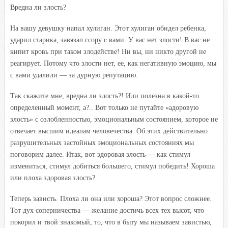
Вредна ли злость?
На вашу девушку напал хулиган. Этот хулиган обидел ребенка,
ударил старика, завязал ссору с вами. У вас нет злости! В вас не
кипит кровь при таком злодействе! Ни вы, ни никто другой не
реагирует. Потому что злости нет, ее, как негативную эмоцию, мы
с вами удалили — за дурную репутацию.
Так скажите мне, вредна ли злость?! Или полезна в какой-то
определенный момент, а?.. Вот только не путайте «адоровую
злость» с озлобленностью, эмоциональным состоянием, которое не
отвечает высшим идеалам человечества. Об этих действительно
разрушительных застойных эмоциональных состояниях мы
поговорим далее. Итак, вот здоровая злость — как стимул
измениться, стимул добиться большего, стимул победить! Хороша
или плоха здоровая злость?
Теперь зависть. Плоха ли она или хороша? Этот вопрос сложнее.
Тот дух соперничества — желание достичь всех тех высот, что
покорил и твой знакомый, то, что в быту мы называем завистью,