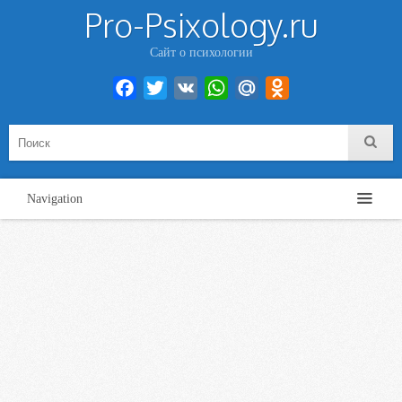
Pro-Psixology.ru
Сайт о психологии
Facebook
Twitter
VK
WhatsApp
Mail.Ru
Odnoklassniki
Navigation