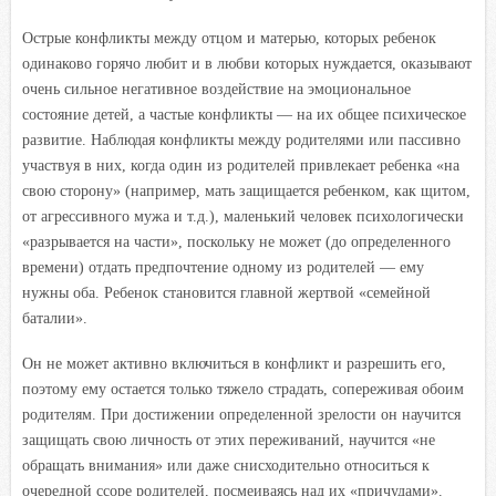
Острые конфликты между отцом и матерью, которых ребенок
одинаково горячо любит и в любви которых нуждается, оказывают
очень сильное негативное воздействие на эмоциональное
состояние детей, а частые конфликты — на их общее психическое
развитие. Наблюдая конфликты между родителями или пассивно
участвуя в них, когда один из родителей привлекает ребенка «на
свою сторону» (например, мать защищается ребенком, как щитом,
от агрессивного мужа и т.д.), маленький человек психологически
«разрывается на части», поскольку не может (до определенного
времени) отдать предпочтение одному из родителей — ему
нужны оба. Ребенок становится главной жертвой «семейной
баталии».
Он не может активно включиться в конфликт и разрешить его,
поэтому ему остается только тяжело страдать, сопереживая обоим
родителям. При достижении определенной зрелости он научится
защищать свою личность от этих переживаний, научится «не
обращать внимания» или даже снисходительно относиться к
очередной ссоре родителей, посмеиваясь над их «причудами».