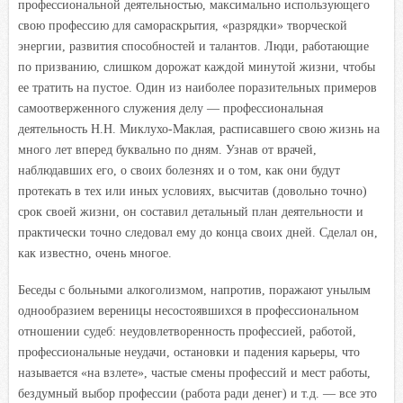
профессиональной деятельностью, максимально использующего
свою профессию для самораскрытия, «разрядки» творческой
энергии, развития способностей и талантов. Люди, работающие
по призванию, слишком дорожат каждой минутой жизни, чтобы
ее тратить на пустое. Один из наиболее поразительных примеров
самоотверженного служения делу — профессиональная
деятельность Н.Н. Миклухо-Маклая, расписавшего свою жизнь на
много лет вперед буквально по дням. Узнав от врачей,
наблюдавших его, о своих болезнях и о том, как они будут
протекать в тех или иных условиях, высчитав (довольно точно)
срок своей жизни, он составил детальный план деятельности и
практически точно следовал ему до конца своих дней. Сделал он,
как известно, очень многое.
Беседы с больными алкоголизмом, напротив, поражают унылым
однообразием вереницы несостоявшихся в профессиональном
отношении судеб: неудовлетворенность профессией, работой,
профессиональные неудачи, остановки и падения карьеры, что
называется «на взлете», частые смены профессий и мест работы,
бездумный выбор профессии (работа ради денег) и т.д. — все это