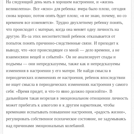
На следующий день мать в хорошем настроении, и «жизнь
великолепна». Все «ясно» для ребенка: вчера было плохо, сегодня
снова хорошо; потом опять будет плохо; «я не знаю, почему, но со
временем все изменяется». Трудно двухлетнему ребенку понять,
что происходит с матерью, когда она меняет одну личность на
другую. Из-за этих несоответствий ребенок отказывается от
попыток понять причинно-следственные связи. И приходит к
выводу, что «все происходящее со мной — дело времени, а не
взаимосвязи вещей и событий». Он не анализирует спады и
подъемы — они непредсказуемы, также как и непредсказуемы
изменения в настроении у его матери. Не найдя смысла в
периодических изменениях ее настроения, ребенок впоследствии
не ищет смысла в периодических изменениях настроения у самого
себя: «Время придет, и что-то явно должно произойти». В
дальнейшем такая незрелая в эмоциональном отношении личность
может прибегать к алкоголю и к другим наркотикам, чтобы
временами испытывать повышение настроения, «радость жизни»,
регулировать собственное психическое состояние, не задумываясь
над причинами эмоциональных колебаний.