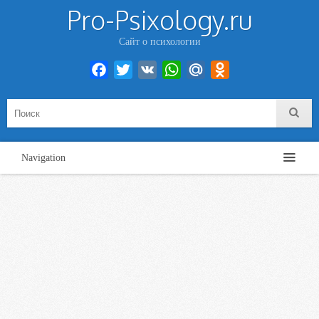
Pro-Psixology.ru
Сайт о психологии
Facebook
Twitter
VK
WhatsApp
Mail.Ru
Odnoklassniki
Navigation