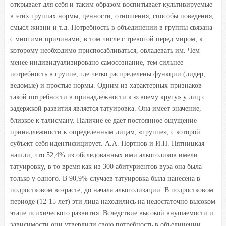
открывает для себя и таким образом воспитывает культивируемые
в этих группах нормы, ценности, отношения, способы поведения,
смысл жизни и т.д. Потребность в объединении в группы связана
с многими причинами, в том числе с тревогой перед миром, к
которому необходимо приспосабливаться, овладевать им. Чем
менее индивидуализировано самосознание, тем сильнее
потребность в группе, где четко распределены функции (лидер,
ведомые) и простые нормы. Одним из характерных признаков
такой потребности в принадлежности к «своему кругу» у лиц с
задержкой развития является татуировка. Она имеет значение,
близкое к талисману. Наличие ее дает постоянное ощущение
принадлежности к определенным лицам, «группе», с которой
субъект себя идентифицирует. А.А. Портнов и И.Н. Пятницкая
нашли, что 52,4% из обследованных ими алкоголиков имели
татуировку, в то время как из 300 абитуриентов вуза она была
только у одного. В 90,9% случаев татуировка была нанесена в
подростковом возрасте, до начала алкоголизации. В подростковом
периоде (12-15 лет) эти лица находились на недостаточно высоком
этапе психического развития. Вследствие высокой внушаемости и
зависимости они утвердили свою потребность в объединении