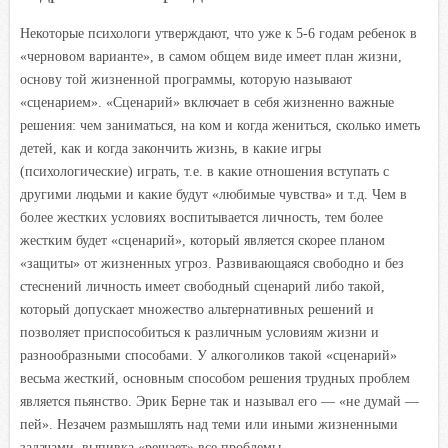
Некоторые психологи утверждают, что уже к 5-6 годам ребенок в
«черновом варианте», в самом общем виде имеет план жизни,
основу той жизненной программы, которую называют
«сценарием». «Сценарий» включает в себя жизненно важные
решения: чем заниматься, на ком и когда жениться, сколько иметь
детей, как и когда закончить жизнь, в какие игры
(психологические) играть, т.е. в какие отношения вступать с
другими людьми и какие будут «любимые чувства» и т.д. Чем в
более жестких условиях воспитывается личность, тем более
жестким будет «сценарий», который является скорее планом
«защиты» от жизненных угроз. Развивающаяся свободно и без
стеснений личность имеет свободный сценарий либо такой,
который допускает множество альтернативных решений и
позволяет приспособиться к различным условиям жизни и
разнообразными способами. У алкоголиков такой «сценарий»
весьма жесткий, основным способом решения трудных проблем
является пьянство. Эрик Берне так и называл его — «не думай —
пей». Незачем размышлять над теми или иными жизненными
задачами, выпивка «решает» все проблемы.