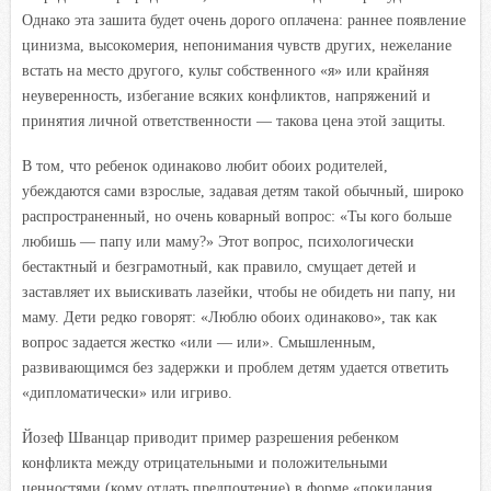
Однако эта зашита будет очень дорого оплачена: раннее появление
цинизма, высокомерия, непонимания чувств других, нежелание
встать на место другого, культ собственного «я» или крайняя
неуверенность, избегание всяких конфликтов, напряжений и
принятия личной ответственности — такова цена этой защиты.
В том, что ребенок одинаково любит обоих родителей,
убеждаются сами взрослые, задавая детям такой обычный, широко
распространенный, но очень коварный вопрос: «Ты кого больше
любишь — папу или маму?» Этот вопрос, психологически
бестактный и безграмотный, как правило, смущает детей и
заставляет их выискивать лазейки, чтобы не обидеть ни папу, ни
маму. Дети редко говорят: «Люблю обоих одинаково», так как
вопрос задается жестко «или — или». Смышленным,
развивающимся без задержки и проблем детям удается ответить
«дипломатически» или игриво.
Йозеф Шванцар приводит пример разрешения ребенком
конфликта между отрицательными и положительными
ценностями (кому отдать предпочтение) в форме «покидания