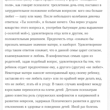
поля», как говорят психологи: трехлетнюю дочь отец поставил в
затруднительное положение избитым вопросом: кого она больше
любит — папу или маму. После небольшого колебания девочка
ответила: «Ты золотой», и больше ничего. Она верно угадала
коварство этого вопроса и, употребив бытующее дома выражение
(«золотой мой»), удовлетворила отца хотя и другим, но
положительным решением. Предпочесть отца -означало бы
признать меньшее значение матери, и наоборот. Удовлетворение
отца таким ответом означает, что в данной семье царит согласие,
взаимоуважение и любовь. В конфликтных семьях один из
родителей, задав подобный вопрос, удовлетворился бы тем, что
ребенок отдает предпочтение ему, а другого (другую) «не любит».
Некоторые матери наносят непоправимый вред своему ребенку,
заставляя его «не любить папу» или по крайней мере делать вид,
что не любит, лгать ей в угоду. В таких случаях конфликт между
взрослыми переносится на плечи детей. Детским психиатрам
давно известна роль супружеских конфликтов и напряжений в
развитии неврозов, задержках Психического развития и других
отклонениях в здоровье и поведении детей. Иной раз болезнь