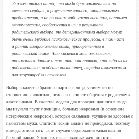
Укажем только на то, что когда брак заключается по
«велению сердца», в результате личного, эмоционального
предпочтения, а не по каким-либо чисто внешним, например
экономическим, соображениям или в результате
родительского выбора, то детерминантами выбора могут
быть очень глубокие психологические процессы, в том числе
и ранний эмоциональный опыт, приобретенный в
родительской семье. Что касается жен алкоголиков,
то имеются данные о том, что, как правило, кто-либо из их
родственников, особенно часто отец, страдал алкоголизмом
или злоупотреблял алкоголем.
Выбор в качестве брачного партнера лица, уязвимого по
отношению к алкоголю, основан на опыте общения с родителями-
алкоголиками. В качестве модели для проверки данного вывода
мы изучали группу женщин, больных неврозами (в основном
истерическим неврозом), которые связывали ухудшение здоровья с
пьянством мужа. Статистический анализ не проводился, поэтому
выводы относятся к части случаев образования «алкогольной
брачной пары». У многих исследованных женщин отцы