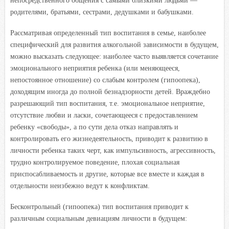
непосредственного общения с самыми близкими людьми —
родителями, братьями, сестрами, дедушками и бабушками.
Рассматривая определенный тип воспитания в семье, наиболее
специфический для развития алкогольной зависимости в будущем,
можно высказать следующее: наиболее часто выявляется сочетание
эмоционального неприятия ребенка (или меняющееся,
непостоянное отношение) со слабым контролем (гипоопека),
доходящим иногда до полной безнадзорности детей. Враждебно
разрешающий тип воспитания, т.е. эмоциональное неприятие,
отсутствие любви и ласки, сочетающееся с предоставлением
ребенку «свободы», а по сути дела отказ направлять и
контролировать его жизнедеятельность, приводит к развитию в
личности ребенка таких черт, как импульсивность, агрессивность,
трудно контролируемое поведение, плохая социальная
приспосабливаемость и другие, которые все вместе и каждая в
отдельности неизбежно ведут к конфликтам.
Бесконтрольный (гипоопека) тип воспитания приводит к
различным социальным девиациям личности в будущем: