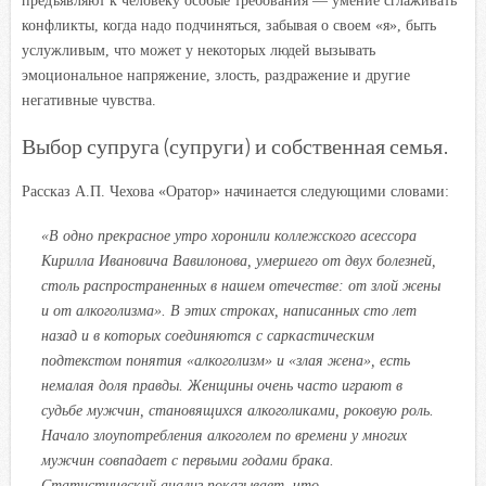
предъявляют к человеку особые требования — умение сглаживать
конфликты, когда надо подчиняться, забывая о своем «я», быть
услужливым, что может у некоторых людей вызывать
эмоциональное напряжение, злость, раздражение и другие
негативные чувства.
Выбор супруга (супруги) и собственная семья.
Рассказ А.П. Чехова «Оратор» начинается следующими словами:
«В одно прекрасное утро хоронили коллежского асессора
Кирилла Ивановича Вавилонова, умершего от двух болезней,
столь распространенных в нашем отечестве: от злой жены
и от алкоголизма». В этих строках, написанных сто лет
назад и в которых соединяются с саркастическим
подтекстом понятия «алкоголизм» и «злая жена», есть
немалая доля правды. Женщины очень часто играют в
судьбе мужчин, становящихся алкоголиками, роковую роль.
Начало злоупотребления алкоголем по времени у многих
мужчин совпадает с первыми годами брака.
Статистический анализ показывает, что