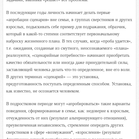
В последующие годы личность начинает делать первые
«апробации сценария» вне семьи, в группах сверстников и других
взрослых, подыскивать себе пример для подражания, образчик,
который в какой-то степени соответствует первоначальному
наброску жизненного плана. В тех случаях, когда «проба удается»,
т.е. ожидания, созданные из смутного, неосознаваемого «плана»
реализуются, «сценарийные потребности» начинают приобретать
качество обязательности или иногда даже принудительной силы,
заставляющей человека делать что-то определенное, вне его воли.
В других терминах «сценарий» — это установка,
предуготованность поступать определенным способом. Установка,
как известно, не осознается человеком.
В подростковом периоде могут «апробироваться» такие варианты
поведения, сформированные в семье, как: недоверие к взрослым,
отчужденность от них (результат альтернирующего отношения),
преувеличенная независимость, стремление опередить других
сверстников в сфере «возмужания*, «взросления» (результат