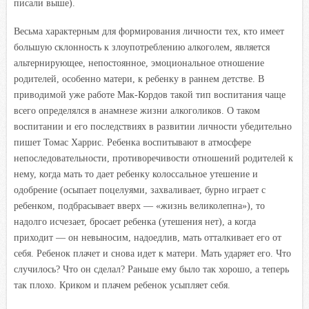
писали выше).
Весьма характерным для формирования личности тех, кто имеет
большую склонность к злоупотреблению алкоголем, является
альтернирующее, непостоянное, эмоциональное отношение
родителей, особенно матери, к ребенку в раннем детстве. В
приводимой уже работе Мак-Кордов такой тип воспитания чаще
всего определялся в анамнезе жизни алкоголиков. О таком
воспитании и его последствиях в развитии личности убедительно
пишет Томас Харрис. Ребенка воспитывают в атмосфере
непоследовательности, противоречивости отношений родителей к
нему, когда мать то дает ребенку колоссальное утешение и
одобрение (осыпает поцелуями, захваливает, бурно играет с
ребенком, подбрасывает вверх — «жизнь великолепна»), то
надолго исчезает, бросает ребенка (утешения нет), а когда
приходит — он невыносим, надоедлив, мать отталкивает его от
себя. Ребенок плачет и снова идет к матери. Мать ударяет его. Что
случилось? Что он сделал? Раньше ему было так хорошо, а теперь
так плохо. Криком и плачем ребенок усыпляет себя.