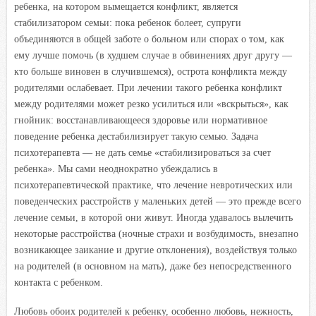
ребенка, на котором вымещается конфликт, является
стабилизатором семьи: пока ребенок болеет, супруги
объединяются в общей заботе о больном или спорах о том, как
ему лучше помочь (в худшем случае в обвинениях друг другу —
кто больше виновен в случившемся), острота конфликта между
родителями ослабевает. При лечении такого ребенка конфликт
между родителями может резко усилиться или «вскрыться», как
гнойник: восстанавливающееся здоровье или нормативное
поведение ребенка дестабилизирует такую семью. Задача
психотерапевта — не дать семье «стабилизироваться за счет
ребенка». Мы сами неоднократно убеждались в
психотерапевтической практике, что лечение невротических или
поведенческих расстройств у маленьких детей — это прежде всего
лечение семьи, в которой они живут. Иногда удавалось вылечить
некоторые расстройства (ночные страхи и возбудимость, внезапно
возникающее заикание и другие отклонения), воздействуя только
на родителей (в основном на мать), даже без непосредственного
контакта с ребенком.
Любовь обоих родителей к ребенку, особенно любовь, нежность,