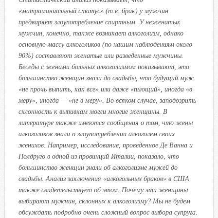
«матримониальный статус» (т.е. брак) у мужчин
предваряет злоупотребление спиртным. У неженатых
мужчин, конечно, также возникает алкоголизм, однако
основную массу алкоголиков (по нашим наблюдениям около
90%) составляют женатые или разведенные мужчины.
Беседы с женами больных алкоголизмом показывают, это
большинство женщин знали до свадьбы, что будущий муж
«не прочь выпить, как все» или даже «пьющий», иногда «в
меру», иногда — «не в меру». Во всяком случае, заподозрить
склонность к выпивкам могли многие женщины. В
литературе также имеются сообщения о том, что жены
алкоголиков знали о злоупотреблении алкоголем своих
женихов. Например, исследование, проведенное Де Ванна и
Полдруго в одной из провинций Италии, показало, что
большинство женщин знали об алкоголизме мужей до
свадьбы. Анализ заключения «алкогольных браков» в США
также свидетельствует об этом. Почему эти женщины
выбирают мужчин, склонных к алкоголизму? Мы не будем
обсуждать подробно очень сложный вопрос выбора супруга.