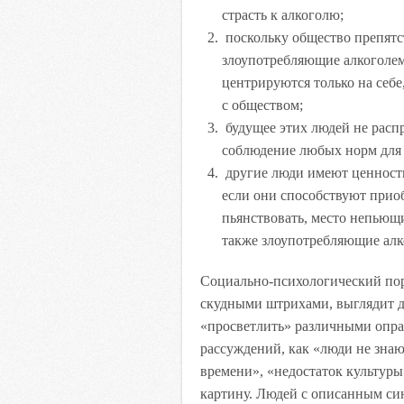
страсть к алкоголю;
поскольку общество препятс
злоупотребляющие алкоголем
центрируются только на себе
с обществом;
будущее этих людей не расп
соблюдение любых норм для
другие люди имеют ценность
если они способствуют прио
пьянствовать, место непьющ
также злоупотребляющие алк
Социально-психологический по
скудными штрихами, выглядит д
«просветлить» различными опра
рассуждений, как «люди не знаю
времени», «недостаток культуры»
картину. Людей с описанным син