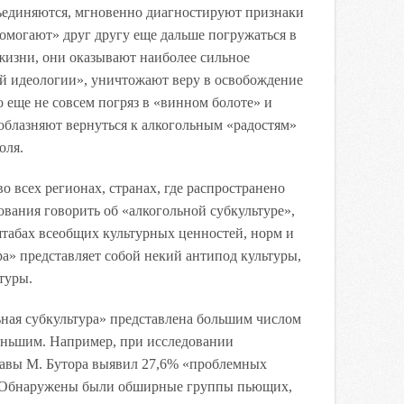
бъединяются, мгновенно диагностируют признаки
помогают» друг другу еще дальше погружаться в
 жизни, они оказывают наиболее сильное
й идеологии», уничтожают веру в освобождение
о еще не совсем погряз в «винном болоте» и
соблазняют вернуться к алкогольным «радостям»
оля.
о всех регионах, странах, где распространено
ования говорить об «алкогольной субкультуре»,
штабах всеобщих культурных ценностей, норм и
ра» представляет собой некий антипод культуры,
туры.
ьная субкультура» представлена большим числом
еньшим. Например, при исследовании
авы М. Бутора выявил 27,6% «проблемных
. Обнаружены были обширные группы пьющих,