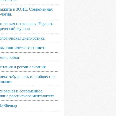
выжить в ЗОНЕ. Современная
ология.
тическая психология. Научно-
дический журнал
ологическая диагностика
вы клинического гипноза
зия любви
аптация и ресоциализация
лекс чебурашки, или общество
ушания
риогенез и современное
ояние российского менталитета
e Sitemap