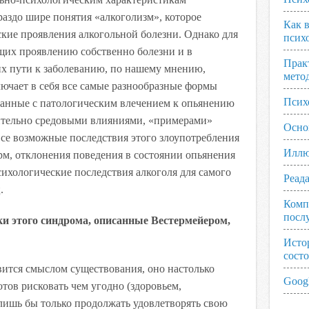
раздо шире понятия «алкоголизм», которое
Как 
ские проявления алкогольной болезни. Однако для
псих
щих проявлению собственно болезни и в
Прак
х пути к заболеванию, по нашему мнению,
мето
ючает в себя все самые разнообразные формы
Псих
язанные с патологическим влечением к опьянению
тельно средовыми влияниями, «примерами»
Осно
все возможные последствия этого злоупотребления
Иллю
, отклонения поведения в состоянии опьянения
сихологические последствия алкоголя для самого
Реад
.
Комп
посл
и этого синдрома, описанные Вестермейером,
Исто
сост
вится смыслом существования, оно настолько
Googl
отов рисковать чем угодно (здоровьем,
 лишь бы только продолжать удовлетворять свою