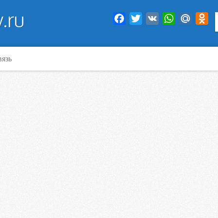
.ru
Facebook
Twitter
VK
WhatsApp
Mail.Ru
Od
вязь