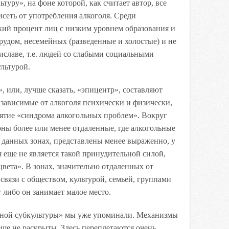
уру», на фоне которой, как считает автор, все
исеть от употребления алкоголя. Среди
ий процент лиц с низким уровнем образования и
рудом, несемейных (разведенные и холостые) и не
славе, т.е. людей со слабыми социальными
ультурой.
, или, лучше сказать, «эпицентр», составляют
 зависимые от алкоголя психически и физически,
ятие «синдрома алкогольных проблем». Вокруг
ны более или менее отдаленные, где алкогольные
 данных зонах, представлены менее выраженно, у
я еще не является такой принудительной силой,
цвета». В зонах, значительно отдаленных от
связи с обществом, культурой, семьей, группами
 либо он занимает малое место.
ьной субкультуры» мы уже упоминали. Механизмы
ще не раскрыты. Здесь переплетаются очень