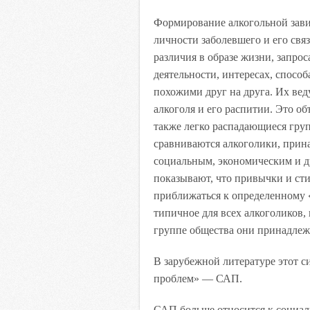
Формирование алкогольной зави
личности заболевшего и его св
различия в образе жизни, запро
деятельности, интересах, спосо
похожими друг на друга. Их вед
алкоголя и его распитии. Это о
также легко распадающиеся груп
сравниваются алкоголики, прин
социальным, экономическим и д
показывают, что привычки и ст
приближаться к определенному 
типичное для всех алкоголиков, 
группе общества они принадлежа
В зарубежной литературе этот 
проблем» — САП.
САП больше относится к социал