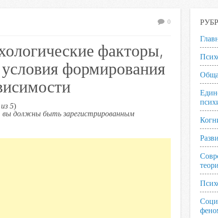
РУБ
0
Глав
хологические факторы,
Псих
 условия формирования
Обща
висимости
Един
псих
из 5
)
ь, вы должны быть зарегистрированным
Когн
Разв
Совр
теор
Псих
Соци
фено