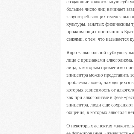
создающие «алкогольную субкульт
большее число лиц начинает зав
злоупотребляющих имелся высок
культуры, занятых физическим т
проживающих постоянно в Брати
связями, с тем, что называется к
Ядро «алкогольной субкультуры»
лица с признаками алкоголизма,
лица, к которым применимо пон
эпицентра можно представить зо
проблемы людей, находящихся в
которых зависимость от алкогол
как при алкоголизме в фазе «рас
эпицентра, люди еще сохраняют 
общения, в которых алкоголя нет
О некоторых аспектах «алкогол
ее формирования, «живучести» е