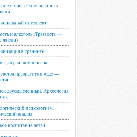
ение в профессию военного
олога
иональный интеллект
ость и алкоголь (Трезвость —
а жизни)
овизация в тренинге
век, играющий в песок
увства превратить в чудо —
рство
век двусмысленный. Археология
ания
логический психологизм.
ический анализ
вое воспитание детей
огенетика