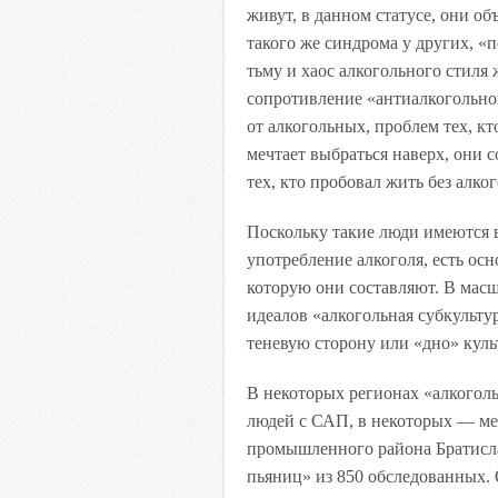
живут, в данном статусе, они о
такого же синдрома у других, «
тьму и хаос алкогольного стиля
сопротивление «антиалкогольно
от алкогольных, проблем тех, кт
мечтает выбраться наверх, они 
тех, кто пробовал жить без алког
Поскольку такие люди имеются в
употребление алкоголя, есть осн
которую они составляют. В мас
идеалов «алкогольная субкульту
теневую сторону или «дно» куль
В некоторых регионах «алкогол
людей с САП, в некоторых — м
промышленного района Братисл
пьяниц» из 850 обследованных