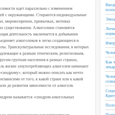
Введ
симости идет параллельно с изменением
псих
язей с окружающими. Стираются индивидуальные
Эмоц
сах, мировоззрении, привычках, мотивах
бах существования. Алкоголики становятся
Личн
норм
ущая деятельность заключается в добывании
бъединяет алкоголиков в легко создающиеся и
Импр
пы. Транскультуральные исследования, в которых
Чело
адлежащие к разным этническим, религиозным,
ругим группам населения в разных странах,
Как ч
иль жизни злоупотребляющих алкоголем начинают
лека
«синдрому», который можно описать как нечто
Чело
независимо от того, к какой стране или к какой
созн
ли до развития зависимости от алкоголя.
Соци
Крит
синдром называется «синдром алкогольных
Поло
Псих
ьно-психологическим характеристикам