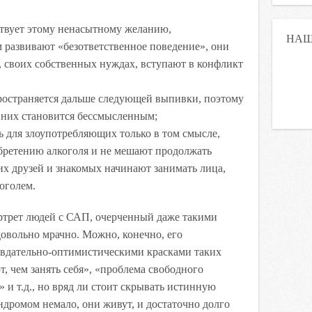
твует этому ненасытному желанию,
НАШ
 развивают «безответственное поведение», они
, своих собственных нуждах, вступают в конфликт
ространяется дальше следующей выпивки, поэтому
 них становится бессмысленным;
 для злоупотребляющих только в том смысле,
бретению алкоголя и не мешают продолжать
их друзей и знакомых начинают занимать лица,
оголем.
ртрет людей с САП, очерченный даже такими
овольно мрачно. Можно, конечно, его
вдательно-оптимистическими красками таких
т, чем занять себя», «проблема свободного
 и т.д., но вряд ли стоит скрывать истинную
дромом немало, они живут, и достаточно долго