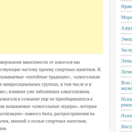
Нрав
Мора
Азбу
Эмоц
Заслу
Этик
ирования зависимости от алкоголя мы
бствующие частому приему спиртных напитков. К
Личн
 называемые «питейные традиции», «алкогольная
Всю 
х микросоциальных группах, в том числе и в
жизн
ях», влияние уже заболевших алкоголизмом,
алкоголя в сознание еще не приобщившихся к
Псих
реко
ак называемые «алкогольные лидеры», которые
аллизации» пьяного быта, распространения на
Псих
ек, мнений о пользе спиртных напитков,
Инст
ния.