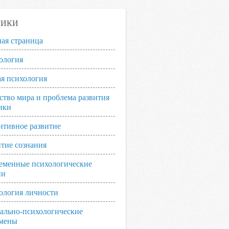
РИКИ
ная страница
ология
я психология
ство мира и проблема развития
ики
итивное развитие
итие сознания
еменные психологические
ии
ология личности
ально-психологические
мены