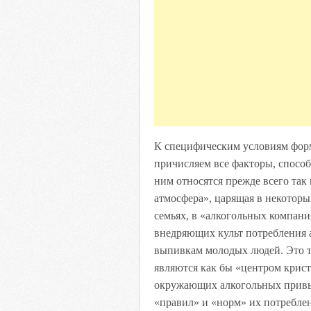
К специфическим условиям форм
причисляем все факторы, спосо
ним относятся прежде всего так
атмосфера», царящая в некоторы
семьях, в «алкогольных компани
внедряющих культ потребления 
выпивкам молодых людей. Это т
являются как бы «центром крист
окружающих алкогольных привыч
«правил» и «норм» их потребле