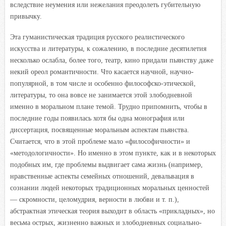
вследствие неумения или нежелания преодолеть губительную
привычку.
Эта гуманистическая традиция русского реалистического
искусства и литературы, к сожалению, в последние десятилетия
несколько ослабла, более того, театр, кино придали пьянству даже
некий ореол романтичности. Что касается научной, научно-
популярной, в том числе и особенно философско-этической,
литературы, то она вовсе не занимается этой злободневной
именно в моральном плане темой. Трудно припомнить, чтобы в
последние годы появилась хотя бы одна монография или
диссертация, посвященные моральным аспектам пьянства.
Считается, что в этой проблеме мало «философичности» и
«методологичности». Но именно в этом пункте, как и в некоторых
подобных им, где проблемы выдвигает сама жизнь (например,
нравственные аспекты семейных отношений, девальвация в
сознании людей некоторых традиционных моральных ценностей
— скромности, целомудрия, верности в любви и т. п.),
абстрактная этическая теория выходит в область «прикладных», но
весьма острых, жизненно важных и злободневных социально-