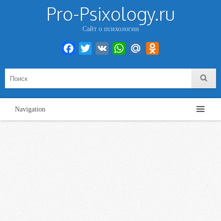
Pro-Psixology.ru
Сайт о психологии
Facebook
Twitter
VK
WhatsApp
Mail.Ru
Odnoklassniki
Navigation