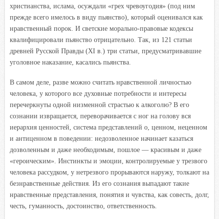
христианства, ислама, осуждали «грех чревоугодия» (под ним
прежде всего имелось в виду пьянство), который оценивался как
нравственный порок. И светские морально-правовые кодексы
квалифицировали пьянство отрицательно. Так, из 121 статьи
древней Русской Правды (XI в.) три статьи, предусматривавшие
уголовное наказание, касались пьянства.
В самом деле, разве можно считать нравственной личностью
человека, у которого все духовные потребности и интересы
перечеркнуты одной низменной страстью к алкоголю? В его
сознании извращается, переворачивается с ног на голову вся
иерархия ценностей, система представлений о, ценном, неценном
и антиценном в поведении: недозволенное начинает казаться
дозволенным и даже необходимым, пошлое — красивым и даже
«героическим». Инстинкты и эмоции, контролируемые у трезвого
человека рассудком, у нетрезвого прорываются наружу, толкают на
безнравственные действия. Из его сознания выпадают такие
нравственные представления, понятия и чувства, как совесть, долг,
честь, гуманность, достоинство, ответственность.