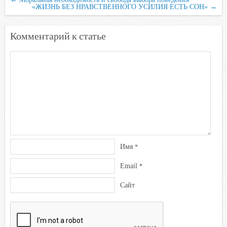
o
r
p
u
a
«ЖИЗНЬ БЕЗ НРАВСТВЕННОГО УСИЛИЯ ЕСТЬ СОН»
→
k
p
s
s
Комментарий к статье
n
i
k
i
Имя
*
Email
*
Сайт