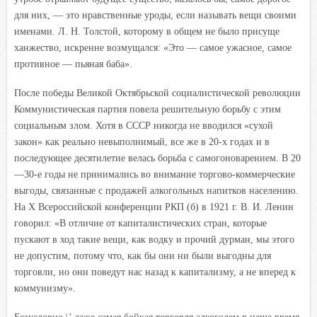
для них, — это нравственные уроды, если называть вещи своими
именами. Л. Н. Толстой, которому в общем не было присуще
ханжество, искренне возмущался: «Это — самое ужасное, самое
противное — пьяная баба».
После победы Великой Октябрьской социалистической революции
Коммунистическая партия повела решительную борьбу с этим
социальным злом. Хотя в СССР никогда не вводился «сухой
закон» как реально невыполнимый, все же в 20-х годах и в
последующее десятилетие велась борьба с самогоноварением. В 20
—30-е годы не принимались во внимание торгово-коммерческие
выгоды, связанные с продажей алкогольных напитков населению.
На X Всероссийской конференции РКП (б) в 1921 г. В. И. Ленин
говорил: «В отличие от капиталистических стран, которые
пускают в ход такие вещи, как водку и прочий дурман, мы этого
не допустим, потому что, как бы они ни были выгодны для
торговли, но они поведут нас назад к капитализму, а не вперед к
коммунизму».