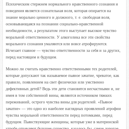
Психическим стержнем нормального нравственного сознания и
поведения является сознательная воля, которая опирается на
знание морально ценного и должного, т. е. свободная воля,
основывающаяся на познании социально-нравственной
необходимости, а результатом этого выступает высокое чувство
моральной ответственности. У алкоголика все эти свойства
морального сознания умаляются или вовсе атрофируются.
Исчезает главное — чувство ответственности за себя и за других,
перед настоящим и будущим.
Можно ли считать нравственно ответственными тех родителей,
которые допускают так называемое пьяное зачатие, чреватое, как
правило, появлением на свет физически или умственно
дефективных детей? Ведь эти дети становятся несчастными и, не
имея в том собственной вины, являются источником тяжких
переживаний, острого чувства вины для родителей. «Пьяное
зачатие» — это одно из наиболее наглядных проявлений атрофии
чувства моральной ответственности перед потомками, перед
будущим. Пьянствующие женщины, которые уже в материнской
утробе отравляют будущее существо, казалось бы, самое дорогое