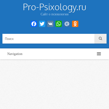
Pro-Psixology.ru
Сайт о психологии
Facebook
Twitter
VK
WhatsApp
Mail.Ru
Odnoklassniki
Navigation