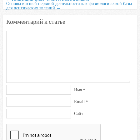
Основы высшей нервной деятельности как физиологической базы
o
r
p
u
a
для психических явлений
→
k
p
s
Комментарий к статье
s
n
i
k
i
Имя
*
Email
*
Сайт