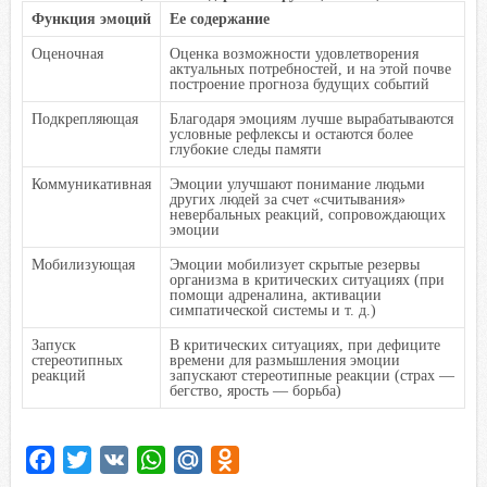
Функция эмоций
Ее содержание
Оценочная
Оценка возможности удовлетворения
актуальных потребностей, и на этой почве
построение прогноза будущих событий
Подкрепляющая
Благодаря эмоциям лучше вырабатываются
условные рефлексы и остаются более
глубокие следы памяти
Коммуникативная
Эмоции улучшают понимание людьми
других людей за счет «считывания»
невербальных реакций, сопровождающих
эмоции
Мобилизующая
Эмоции мобилизует скрытые резервы
организма в критических ситуациях (при
помощи адреналина, активации
симпатической системы и т. д.)
Запуск
В критических ситуациях, при дефиците
стереотипных
времени для размышления эмоции
реакций
запускают стереотипные реакции (страх —
бегство, ярость — борьба)
F
T
V
W
M
O