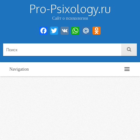
Pro-Psixology.ru
Сайт о психологии
Facebook
Twitter
VK
WhatsApp
Mail.Ru
Odnoklassniki
Navigation