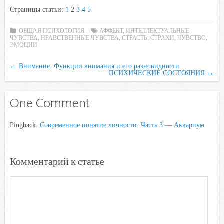
a
w
K
h
a
d
Страницы статьи:
1
2
3
4
5
c
i
a
i
n
e
t
t
l
o
ОБЩАЯ ПСИХОЛОГИЯ
АФФЕКТ
,
ИНТЕЛЛЕКТУАЛЬНЫЕ
ЧУВСТВА
b
,
НРАВСТВЕННЫЕ ЧУВСТВА
t
s
.
k
,
СТРАСТЬ
,
СТРАХИ
,
ЧУВСТВО
,
ЭМОЦИИ
o
e
A
R
l
o
r
p
u
a
←
Внимание. Функции внимания и его разновидности
ПСИХИЧЕСКИЕ СОСТОЯНИЯ
→
k
p
s
s
One Comment
n
i
Pingback:
Современное понятие личности. Часть 3 — Аквариум
k
i
Комментарий к статье