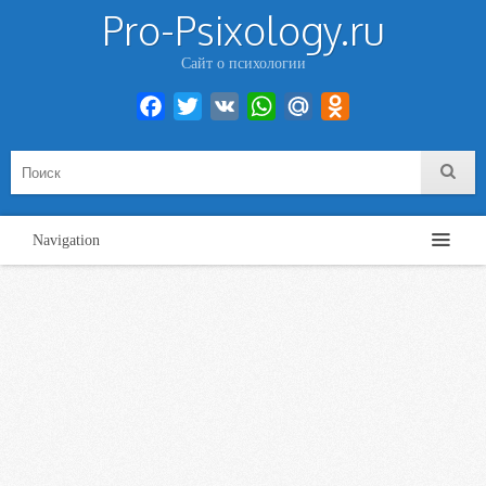
Pro-Psixology.ru
Сайт о психологии
Facebook
Twitter
VK
WhatsApp
Mail.Ru
Odnoklassniki
Navigation