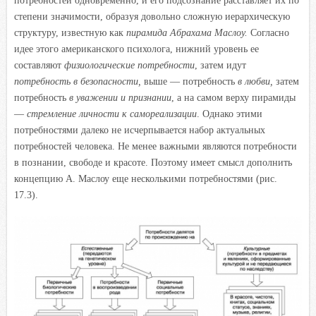
потребностей одновременно, и его подсознание расставляет их по
степени значимости, образуя довольно сложную иерархическую
структуру, известную как
пирамида Абрахама Маслоу.
Согласно
идее этого американского психолога, нижний уровень ее
составляют
физиологические потребности
,
затем идут
потребность в безопасности,
выше — потребность
в любви,
затем
потребность
в уважении и признании
,
а на самом верху пирамиды
—
стремление личности к самореализации
.
Однако этими
потребностями далеко не исчерпывается набор актуальных
потребностей человека. Не менее важными являются потребности
в познании, свободе и красоте. Поэтому имеет смысл дополнить
концепцию А. Маслоу еще несколькими потребностями (рис.
17.3).