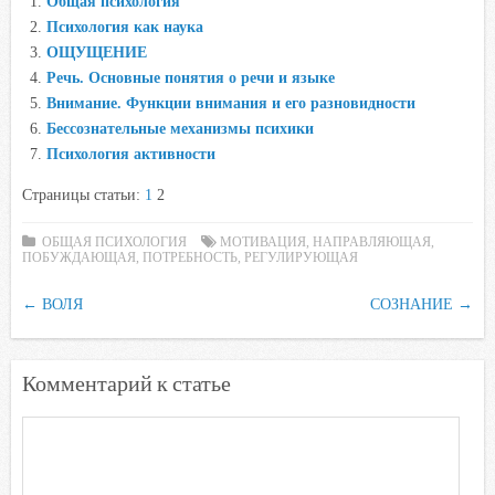
Общая психология
b
t
s
.
k
Психология как наука
o
e
A
R
l
ОЩУЩЕНИЕ
o
r
p
u
a
Речь. Основные понятия о речи и языке
Внимание. Функции внимания и его разновидности
k
p
s
Бессознательные механизмы психики
s
Психология активности
n
i
Страницы статьи:
1
2
k
ОБЩАЯ ПСИХОЛОГИЯ
МОТИВАЦИЯ
,
НАПРАВЛЯЮЩАЯ
,
i
ПОБУЖДАЮЩАЯ
,
ПОТРЕБНОСТЬ
,
РЕГУЛИРУЮЩАЯ
←
ВОЛЯ
СОЗНАНИЕ
→
Комментарий к статье