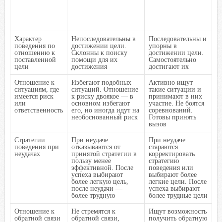
Характер
Непоследовательны в
Последовательны и
поведения по
достижении цели.
упорны в
отношению к
Склонны к поиску
достижении цели.
поставленной
помощи для их
Самостоятельно
цели
достижения
достигают их
Отношение к
Избегают подобных
Активно ищут
ситуациям, где
ситуаций. Отношение
такие ситуации и
имеется риск
к риску двоякое — в
принимают в них
или
основном избегают
участие. Не боятся
ответственность
его, но иногда идут на
соревнований.
необоснованный риск
Готовы принять
вызов
Стратегии
При неудаче
При неудаче
поведения при
отказываются от
стараются
неудачах
принятой стратегии в
корректировать
пользу менее
стратегию
эффективной. После
поведения или
успеха выбирают
выбирают более
более легкую цель,
легкие цели. После
после неудачи —
успеха выбирают
более трудную
более трудные цели
Отношение к
Не стремятся к
Ищут возможность
обратной связи
обратной связи,
получить обратную