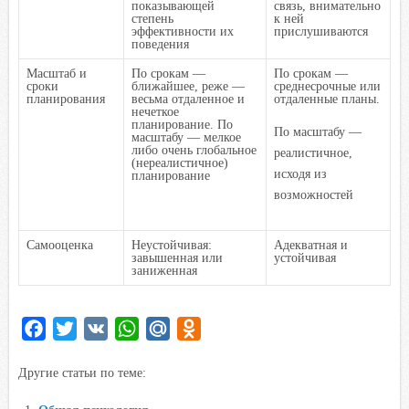
показывающей
связь, внимательно
степень
к ней
эффективности их
прислушиваются
поведения
Масштаб и
По срокам —
По срокам —
сроки
ближайшее, реже —
среднесрочные или
планирования
весьма отдаленное и
отдаленные планы.
нечеткое
планирование. По
По масштабу —
масштабу — мелкое
либо очень глобальное
реалистичное,
(нереалистичное)
исходя из
планирование
возможностей
Самооценка
Неустойчивая:
Адекватная и
завышенная или
устойчивая
заниженная
F
T
V
W
M
O
a
w
K
h
a
d
Другие статьи по теме:
c
i
a
i
n
e
t
t
l
o