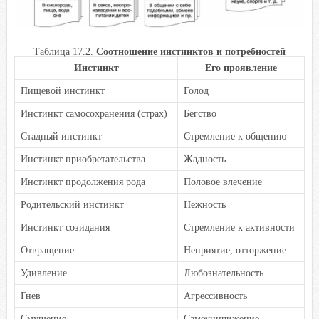
Таблица 17.2.
Соотношение инстинктов и потребностей
Инстинкт
Его проявление
Пищевой инстинкт
Голод
Инстинкт самосохранения (страх)
Бегство
Стадный инстинкт
Стремление к общению
Инстинкт приобретательства
Жадность
Инстинкт продолжения рода
Половое влечение
Родительский инстинкт
Нежность
Инстинкт созидания
Стремление к активности
Отвращение
Неприятие, отторжение
Удивление
Любознательность
Гнев
Агрессивность
Смущение
Самоуничижение