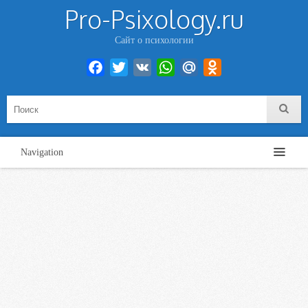
Pro-Psixology.ru
Сайт о психологии
Facebook
Twitter
VK
WhatsApp
Mail.Ru
Odnoklassniki
Navigation