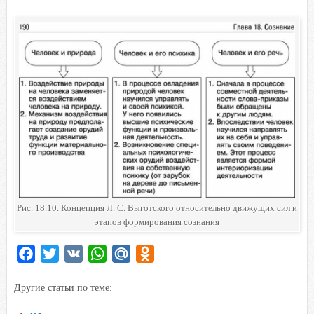
Рис. 18.10. Концепция Л. С. Выготского относительно движущих сил и
этапов формирования сознания
F
T
V
W
M
O
a
w
K
h
a
d
Другие статьи по теме:
c
i
a
i
n
e
t
t
l
o