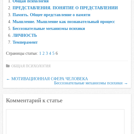
Общая психология
b
t
s
.
k
ПРЕДСТАВЛЕНИЯ. ПОНЯТИЕ О ПРЕДСТАВЛЕНИИ
o
e
A
R
l
Память. Общее представление о памяти
o
r
p
u
a
Мышление. Мышление как познавательный процесс
Бессознательные механизмы психики
k
p
s
ЛИЧНОСТЬ
s
Темперамент
n
i
Страницы статьи:
1
2
3
4
5
6
k
ОБЩАЯ ПСИХОЛОГИЯ
i
←
МОТИВАЦИОННАЯ СФЕРА ЧЕЛОВЕКА
Бессознательные механизмы психики
→
Комментарий к статье