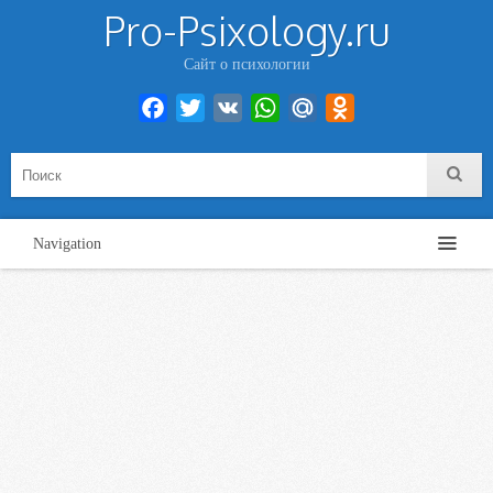
Pro-Psixology.ru
Сайт о психологии
Facebook
Twitter
VK
WhatsApp
Mail.Ru
Odnoklassniki
Navigation