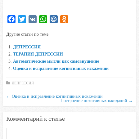
F
T
V
W
M
O
a
w
K
h
a
d
Другие статьи по теме:
c
i
a
i
n
e
t
t
l
o
ДЕПРЕССИЯ
b
t
s
.
k
ТЕРАПИЯ ДЕПРЕССИИ
o
e
A
R
l
Автоматические мысли как самовнушение
o
r
p
u
a
Оценка и исправление когнитивных искажений
k
p
s
s
ДЕПРЕССИЯ
n
←
Оценка и исправление когнитивных искажений
i
Построение позитивных ожиданий
→
k
i
Комментарий к статье