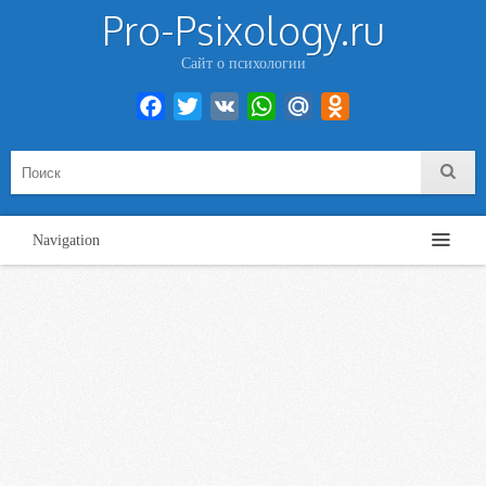
Pro-Psixology.ru
Сайт о психологии
Facebook
Twitter
VK
WhatsApp
Mail.Ru
Odnoklassniki
Navigation