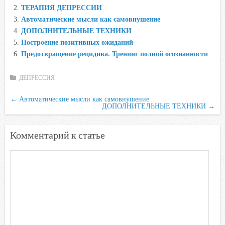
b
t
s
.
k
ТЕРАПИЯ ДЕПРЕССИИ
o
e
A
R
l
Автоматические мысли как самовнушение
o
r
p
u
a
ДОПОЛНИТЕЛЬНЫЕ ТЕХНИКИ
Построение позитивных ожиданий
k
p
s
Предотвращение рецидива. Тренинг полной осознанности
s
n
ДЕПРЕССИЯ
i
k
←
Автоматические мысли как самовнушение
ДОПОЛНИТЕЛЬНЫЕ ТЕХНИКИ
→
i
Комментарий к статье