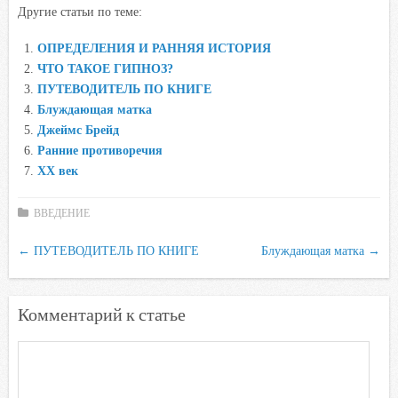
Другие статьи по теме:
c
i
a
i
n
e
t
t
l
o
ОПРЕДЕЛЕНИЯ И РАННЯЯ ИСТОРИЯ
b
t
s
.
k
ЧТО ТАКОЕ ГИПНОЗ?
o
e
A
R
l
ПУТЕВОДИТЕЛЬ ПО КНИГЕ
o
r
p
u
a
Блуждающая матка
Джеймс Брейд
k
p
s
Ранние противоречия
s
XX век
n
i
ВВЕДЕНИЕ
k
i
←
ПУТЕВОДИТЕЛЬ ПО КНИГЕ
Блуждающая матка
→
Комментарий к статье