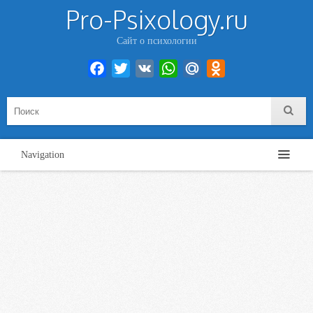
Pro-Psixology.ru
Сайт о психологии
Facebook
Twitter
VK
WhatsApp
Mail.Ru
Odnoklassniki
Navigation