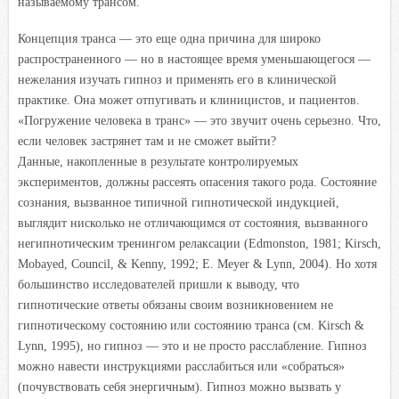
называемому трансом.
Концепция транса — это еще одна причина для широко
распространенного — но в настоящее время уменьшающегося —
нежелания изучать гипноз и применять его в клинической
практике. Она может отпугивать и клиницистов, и пациентов.
«Погружение человека в транс» — это звучит очень серьезно. Что,
если человек застрянет там и не сможет выйти?
Данные, накопленные в результате контролируемых
экспериментов, должны рассеять опасения такого рода. Состояние
сознания, вызванное типичной гипнотической индукцией,
выглядит нисколько не отличающимся от состояния, вызванного
негипнотическим тренингом релаксации (Edmonston, 1981; Kirsch,
Mobayed, Council, & Kenny, 1992; E. Meyer & Lynn, 2004). Но хотя
большинство исследователей пришли к выводу, что
гипнотические ответы обязаны своим возникновением не
гипнотическому состоянию или состоянию транса (см. Kirsch &
Lynn, 1995), но гипноз — это и не просто расслабление. Гипноз
можно навести инструкциями расслабиться или «собраться»
(почувствовать себя энергичным). Гипноз можно вызвать у