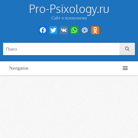
Pro-Psixology.ru
Сайт о психологии
Facebook
Twitter
VK
WhatsApp
Mail.Ru
Odnoklassniki
Navigation