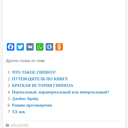
F
T
V
W
M
O
a
w
K
h
a
d
Другие статьи по теме:
c
i
a
i
n
e
t
t
l
o
ЧТО ТАКОЕ ГИПНОЗ?
b
t
s
.
k
ПУТЕВОДИТЕЛЬ ПО КНИГЕ
o
e
A
R
l
КРАТКАЯ ИСТОРИЯ ГИПНОЗА
o
r
p
u
a
Нормальный, паранормальный или ненормальный?
Джеймс Брейд
k
p
s
Ранние противоречия
s
XX век
n
i
ВВЕДЕНИЕ