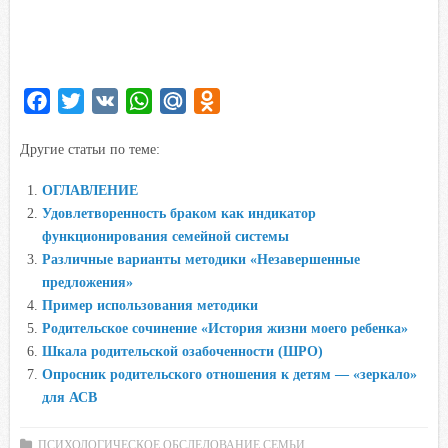
F
T
V
W
M
O
a
w
K
h
a
d
Другие статьи по теме:
c
i
a
i
n
e
t
t
l
o
ОГЛАВЛЕНИЕ
b
t
s
.
k
Удовлетворенность браком как индикатор
o
e
A
R
l
функционирования семейной системы
o
r
p
u
a
Различные варианты методики «Незавершенные
предложения»
k
p
s
Пример использования методики
s
Родительское сочинение «История жизни моего ребенка»
n
Шкала родительской озабоченности (ШРО)
i
Опросник родительского отношения к детям — «зеркало»
k
для АСВ
i
ПСИХОЛОГИЧЕСКОЕ ОБСЛЕДОВАНИЕ СЕМЬИ