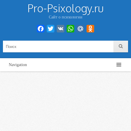
Pro-Psixology.ru
Сайт о психологии
Facebook
Twitter
VK
WhatsApp
Mail.Ru
Odnoklassniki
Navigation