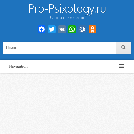
Pro-Psixology.ru
Сайт о психологии
Facebook
Twitter
VK
WhatsApp
Mail.Ru
Odnoklassniki
Navigation