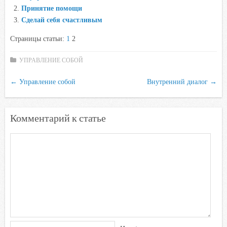
b
t
s
.
k
Принятие помощи
o
e
A
R
l
Сделай себя счастливым
o
r
p
u
a
Страницы статьи:
1
2
k
p
s
s
УПРАВЛЕНИЕ СОБОЙ
n
←
Управление собой
Внутренний диалог
→
i
k
i
Комментарий к статье