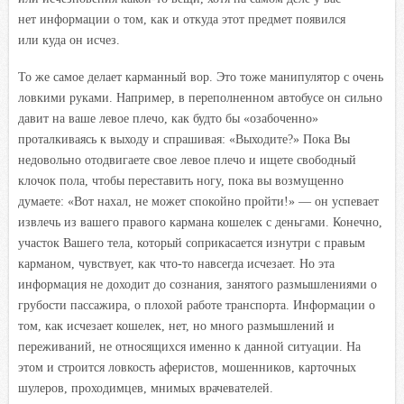
нет информации о том, как и откуда этот предмет появился
или куда он исчез.
То же самое делает карманный вор. Это тоже манипулятор с очень
ловкими руками. Например, в переполненном автобусе он сильно
давит на ваше левое плечо, как будто бы «озабоченно»
проталкиваясь к выходу и спрашивая: «Выходите?» Пока Вы
недовольно отодвигаете свое левое плечо и ищете свободный
клочок пола, чтобы переставить ногу, пока вы возмущенно
думаете: «Вот нахал, не может спокойно пройти!» — он успевает
извлечь из вашего правого кармана кошелек с деньгами. Конечно,
участок Вашего тела, который соприкасается изнутри с правым
карманом, чувствует, как что-то навсегда исчезает. Но эта
информация не доходит до сознания, занятого размышлениями о
грубости пассажира, о плохой работе транспорта. Информации о
том, как исчезает кошелек, нет, но много размышлений и
переживаний, не относящихся именно к данной ситуации. На
этом и строится ловкость аферистов, мошенников, карточных
шулеров, проходимцев, мнимых врачевателей.