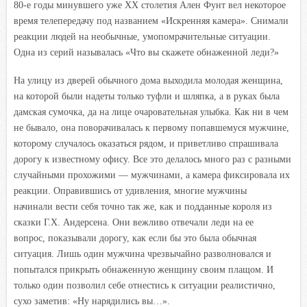
80-е годы минувшего уже XX столетия Ален Фунт вел некоторое
время телепередачу под названием «Искренняя камера». Снимали
реакции людей на необычные, умопомрачительные ситуации.
Одна из серий называлась «Что вы скажете обнаженной леди?»
На улицу из дверей обычного дома выходила молодая женщина,
на которой были надеты только туфли и шляпка, а в руках была
дамская сумочка, да на лице очаровательная улыбка. Как ни в чем
не бывало, она поворачивалась к первому попавшемуся мужчине,
которому случалось оказаться рядом, и приветливо спрашивала
дорогу к известному офису. Все это делалось много раз с разными
случайными прохожими — мужчинами, а камера фиксировала их
реакции. Оправившись от удивления, многие мужчины
начинали вести себя точно так же, как и подданные короля из
сказки Г.Х. Андерсена. Они вежливо отвечали леди на ее
вопрос, показывали дорогу, как если бы это была обычная
ситуация. Лишь один мужчина чрезвычайно разволновался и
попытался прикрыть обнаженную женщину своим плащом. И
только один позволил себе отнестись к ситуации реалистично,
сухо заметив: «Ну нарядились вы…».