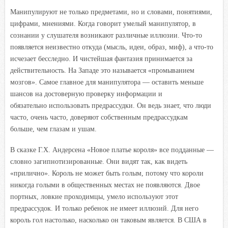
Манипулируют не только предметами, но и словами, понятиями,
цифрами, мнениями. Когда говорит умелый манипулятор, в
сознании у слушателя возникают различные иллюзии. Что-то
появляется неизвестно откуда (мысль, идеи, образ, миф), а что-то
исчезает бесследно. И чистейшая фантазия принимается за
действительность. На Западе это называется «промыванием
мозгов». Самое главное для манипулятора — оставить меньше
шансов на достоверную проверку информации и
обязательно использовать предрассудки. Он ведь знает, что люди
часто, очень часто, доверяют собственным предрассудкам
больше, чем глазам и ушам.
В сказке Г.Х. Андерсена «Новое платье короля» все подданные —
словно загипнотизированные. Они видят так, как видеть
«прилично». Король не может быть голым, потому что короли
никогда голыми в общественных местах не появляются. Двое
портных, ловкие проходимцы, умело используют этот
предрассудок. И только ребенок не имеет иллюзий. Для него
король гол настолько, насколько он таковым является. В США в