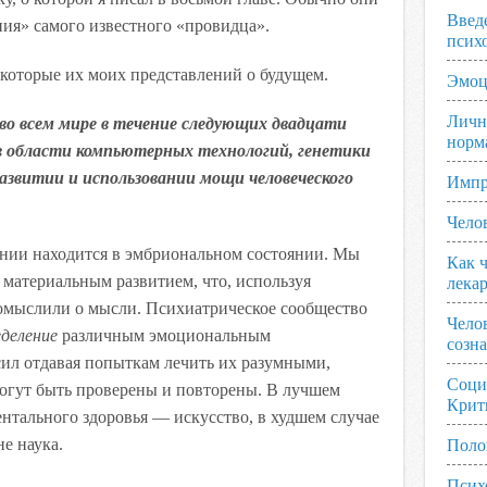
Введ
ния» самого известного «провидца».
псих
 некоторые их моих представлений о будущем.
Эмоц
Личн
во всем мире в течение следующих двадцати
норм
в области компьютерных технологий, генетики
 развитии и использовании мощи человеческого
Импр
Чело
ании находится в эмбриональном состоянии. Мы
Как ч
 материальным развитием, что, используя
лека
помыслили о мысли. Психиатрическое сообщество
Чело
деление
различным эмоциональным
созн
сил отдавая попыткам лечить их разумными,
Соци
огут быть проверены и повторены. В лучшем
Крит
нтального здоровья — искусство, в худшем случае
е наука.
Поло
Псих