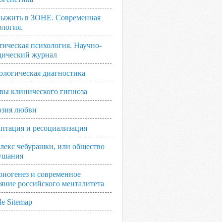
выжить в ЗОНЕ. Современная
ология.
тическая психология. Научно-
дический журнал
ологическая диагностика
вы клинического гипноза
зия любви
аптация и ресоциализация
лекс чебурашки, или общество
ушания
риогенез и современное
ояние российского менталитета
e Sitemap