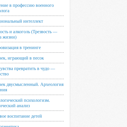
ение в профессию военного
олога
иональный интеллект
ость и алкоголь (Трезвость —
а жизни)
овизация в тренинге
век, играющий в песок
увства превратить в чудо —
рство
век двусмысленный. Археология
ания
логический психологизм.
ический анализ
вое воспитание детей
огенетика