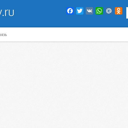
.ru
Facebook
Twitter
VK
WhatsApp
Mail.Ru
Od
вязь