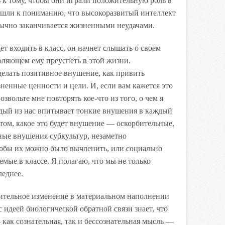
ь к тому, чтобы они играли положительную роль в
шли к пониманию, что высокоразвитый интеллект
бычно заканчивается жизненными неудачами.
дет входить в класс, он начнет слышать о своем
оляющем ему преуспеть в этой жизни.
 делать позитивное внушение, как привить
енные ценности и цели. И, если вам кажется это
звольте мне повторять кое-что из того, о чем я
ждый из нас впитывает тонкие внушения в каждый
том, какое это будет внушение — оскорбительные,
ные внушения субкультур, незаметно
обы их можно было вычленить, или социально
мые в классе. Я полагаю, что мы не только
леднее.
вительное изменение в материальном наполнении
идеей биологической обратной связи знает, что
как сознательная, так и бессознательная мысль —