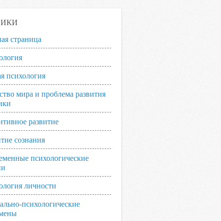
РИКИ
ная страница
ология
я психология
ство мира и проблема развития
ики
итивное развитие
итие сознания
еменные психологические
ии
ология личности
ально-психологические
мены