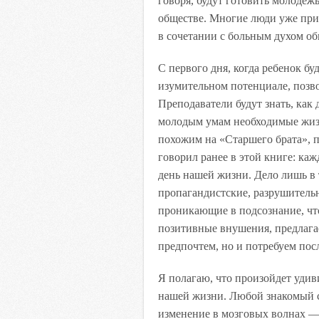
говоря, будут готовить молодеж
обществе. Многие люди уже при
в сочетании с больным духом о
С первого дня, когда ребенок бу
изумительном потенциале, позв
Преподаватели будут знать, как
молодым умам необходимые жизн
похожим на «Старшего брата», по
говорил ранее в этой книге: ка
день нашей жизни. Дело лишь в 
пропагандистские, разрушитель
проникающие в подсознание, чт
позитивные внушения, предлагае
предпочтем, но и потребуем пос
Я полагаю, что произойдет уди
нашей жизни. Любой знакомый с 
изменение в мозговых волнах — 