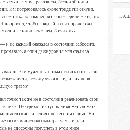
и о чем-то самом тревожном, беспокойном и
ни. Им потребовалось около тридцати секунд,
НАШ
вспомнить, но наконец все они уверили меня, что
 Я попросил, чтобы каждый из них продолжал
амяти и вспоминать о нем, бросая мяч.
 — и не каждый оказался в состоянии забросить
 промазало, а один даже уронил мяч сзади за
нь важно. Эти мужчины промахнулись и оказались
 возможности, потому что я вынудил их вновь
льную травму.
я точно так же не в состоянии реализовать свой
причинам. Неверный поступок не может сломать
экономические лишения или теснота в доме. Вот
ерьезным эмоциональным травмам, тогда и
ые не способны преуспеть в этом мире.