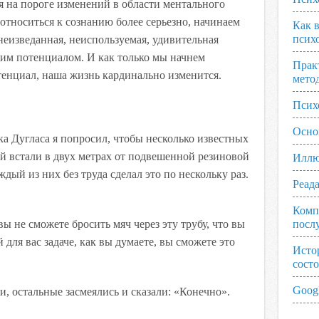
я на пороге изменений в области ментального
относиться к сознанию более серьезно, начинаем
Как 
псих
 неизведанная, неиспользуемая, удивительная
ким потенциалом. И как только мы начнем
Прак
отенциал, наша жизнь кардинально изменится.
мето
Псих
Осно
ка Дугласа я попросил, чтобы несколько известных
й встали в двух метрах от подвешенной резиновой
Иллю
ждый из них без труда сделал это по нескольку раз.
Реад
Комп
вы не сможете бросить мяч через эту трубу, что вы
посл
 для вас задаче, как вы думаете, вы сможете это
Исто
сост
Googl
, остальные засмеялись и сказали: «Конечно».