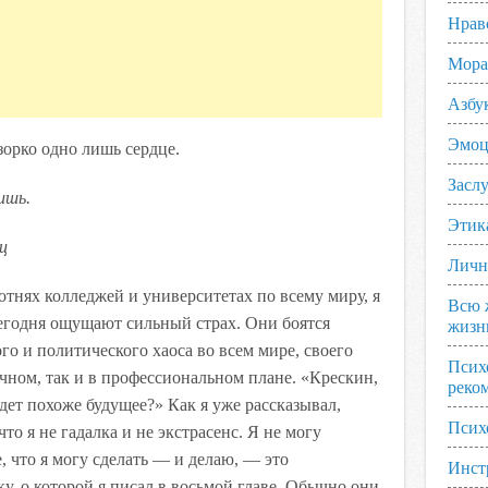
Нрав
Мора
Азбу
Эмоц
 зорко одно лишь сердце.
Заслу
ишь.
Этик
ц
Личн
отнях колледжей и университетах по всему миру, я
Всю 
егодня ощущают сильный страх. Они боятся
жизн
го и политического хаоса во всем мире, своего
Псих
ичном, так и в профессиональном плане. «Крескин,
реко
ет похоже будущее?» Как я уже рассказывал,
Псих
что я не гадалка и не экстрасенс. Я не могу
, что я могу сделать — и делаю, — это
Инст
у, о которой я писал в восьмой главе. Обычно они