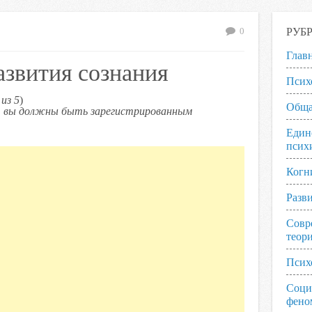
РУБ
0
Глав
звития сознания
Псих
из 5
)
Обща
ь, вы должны быть зарегистрированным
Един
псих
Когн
Разв
Совр
теор
Псих
Соци
фено