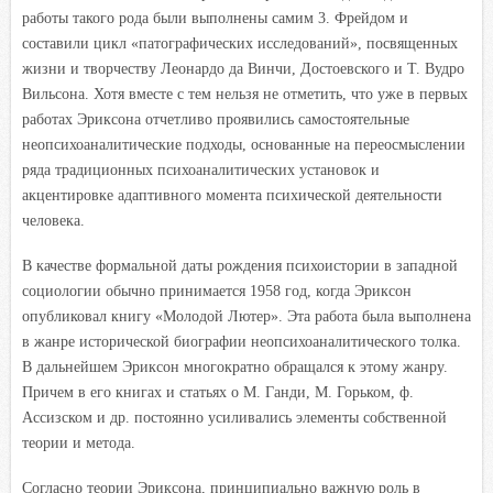
работы такого рода были выполнены самим 3. Фрейдом и
составили цикл «патографических исследований», посвященных
жизни и творчеству Леонардо да Винчи, Достоевского и Т. Вудро
Вильсона. Хотя вместе с тем нельзя не отметить, что уже в первых
работах Эриксона отчетливо проявились самостоятельные
неопсихоаналитические подходы, основанные на переосмыслении
ряда традиционных психоаналитических установок и
акцентировке адаптивного момента психической деятельности
человека.
В качестве формальной даты рождения психоистории в западной
социологии обычно принимается 1958 год, когда Эриксон
опубликовал книгу «Молодой Лютер». Эта работа была выполнена
в жанре исторической биографии неопсихоаналитического толка.
В дальнейшем Эриксон многократно обращался к этому жанру.
Причем в его книгах и статьях о М. Ганди, М. Горьком, ф.
Ассизском и др. постоянно усиливались элементы собственной
теории и метода.
Согласно теории Эриксона, принципиально важную роль в