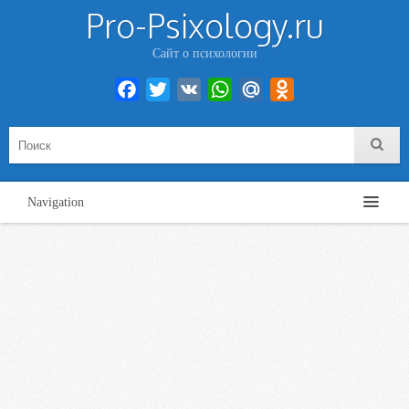
Pro-Psixology.ru
Сайт о психологии
Facebook
Twitter
VK
WhatsApp
Mail.Ru
Odnoklassniki
Navigation