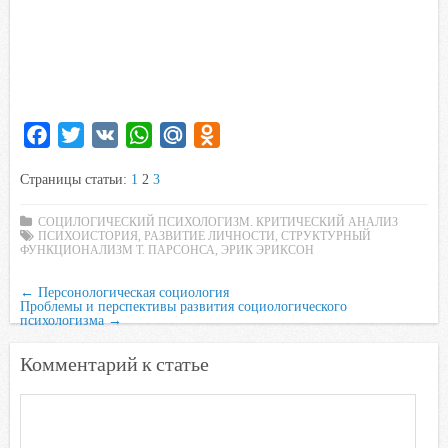
F
T
V
W
M
O
a
w
K
h
a
d
Страницы статьи:
1
2
3
c
i
a
i
n
e
t
t
l
o
СОЦИЛОГИЧЕСКИЙ ПСИХОЛОГИЗМ. КРИТИЧЕСКИЙ АНАЛИЗ
ПСИХОИСТОРИЯ
b
t
,
РАЗВИТИЕ ЛИЧНОСТИ
s
.
k
,
СТРУКТУРНЫЙ
ФУНКЦИОНАЛИЗМ Т. ПАРСОНСА
,
ЭРИК ЭРИКСОН
o
e
A
R
l
o
r
p
u
a
←
Персонологическая социология
Проблемы и перспективы развития социологического
k
p
s
психологизма
→
s
Комментарий к статье
n
i
k
i