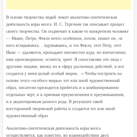
В основе творчества людей лежит аналитико-синтетическая
деятельность коры мозга. И. С. Тургенев так описывает процесс
своего творчества. Он подмечает в каком-то конкретном человеке
— Иване, Петре, Фекле нечто особенное, потом, пишет он, «в
него вглядываюсь… вдумываюсь, и эта Фекла, этот Петр, этот
Иван — удаляются, пропадают неизвестно куда, но впечатление,
ими произведенное, остается, зреет. Я сопоставляю эти лица с
другими лицами, ввожу их в сферу различных действий, и вот
создается у меня целый особый мирок…» Чтобы построить
на
основе этого «особого мирка» тот или иной художественный
образ, писателю приходится прибегать и к комбинированию
отдельных черт, и к приемам преувеличения и преуменьшения,
и к акцентировкам разного рода. В результате такой
всесторонней творческой работы и создается тот или иной
художественный образ.
Аналитико-синтетическая деятельность коры мозга
осуществляется, как известно, во взаимодействии двух