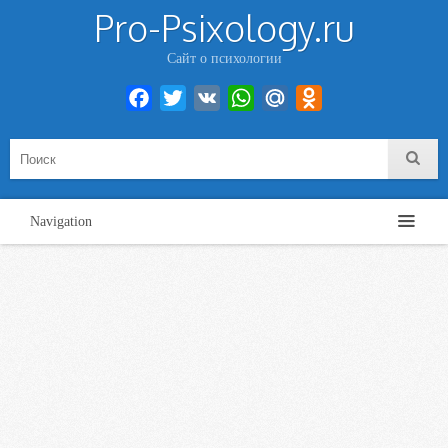
Pro-Psixology.ru
Сайт о психологии
Facebook
Twitter
VK
WhatsApp
Mail.Ru
Odnoklassniki
Navigation