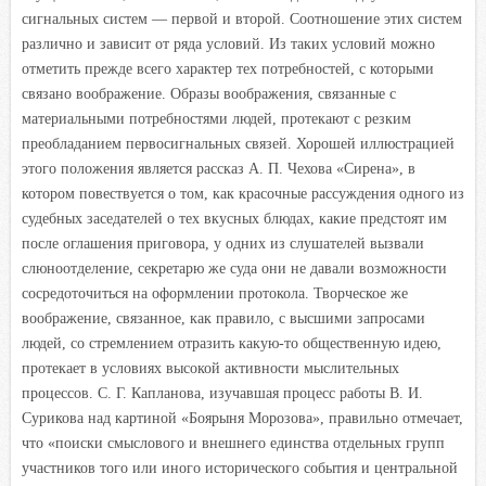
сигнальных систем — первой и второй. Соотношение этих систем
различно и зависит от ряда условий. Из таких условий можно
отметить прежде всего характер тех потребностей, с которыми
связано воображение. Образы воображения, связанные с
материальными потребностями людей, протекают с резким
преобладанием первосигнальных связей. Хорошей иллюстрацией
этого положения является рассказ А. П. Чехова «Сирена», в
котором повествуется о том, как красочные рассуждения одного из
судебных заседателей о тех вкусных блюдах, какие предстоят им
после оглашения приговора, у одних из слушателей вызвали
слюноотделение, секретарю же суда они не давали возможности
сосредоточиться на оформлении протокола. Творческое же
воображение, связанное, как правило, с высшими запросами
людей, со стремлением отразить какую-то общественную идею,
протекает в условиях высокой активности мыслительных
процессов. С. Г. Капланова, изучавшая процесс работы В. И.
Сурикова над картиной «Боярыня Морозова», правильно отмечает,
что «поиски смыслового и внешнего единства отдельных групп
участников того или иного исторического события и центральной