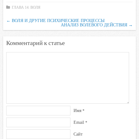
e
t
t
l
o
ГЛАВА 14. ВОЛЯ
b
t
s
.
k
←
ВОЛЯ И ДРУГИЕ ПСИХИЧЕСКИЕ ПРОЦЕССЫ
o
e
A
R
l
АНАЛИЗ ВОЛЕВОГО ДЕЙСТВИЯ
→
o
r
p
u
a
k
p
s
Комментарий к статье
s
n
i
k
i
Имя
*
Email
*
Сайт