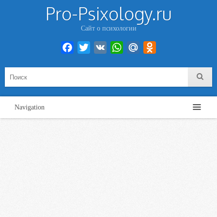
Pro-Psixology.ru
Сайт о психологии
Facebook
Twitter
VK
WhatsApp
Mail.Ru
Odnoklassniki
Navigation