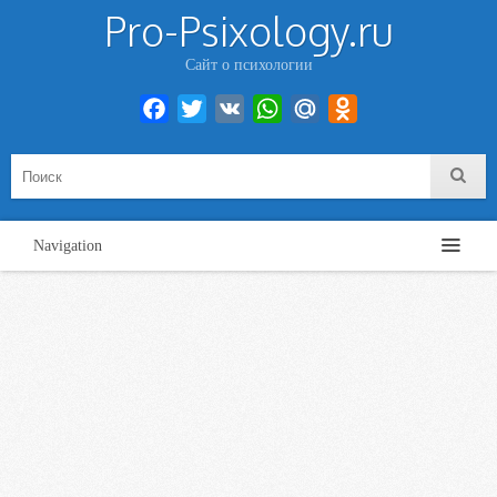
Pro-Psixology.ru
Сайт о психологии
Facebook
Twitter
VK
WhatsApp
Mail.Ru
Odnoklassniki
Navigation