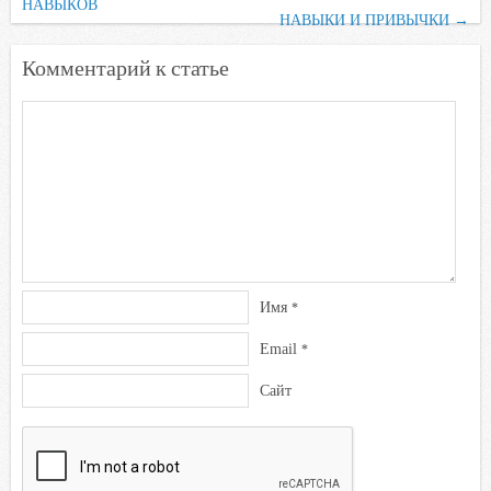
НАВЫКОВ
o
r
p
u
a
НАВЫКИ И ПРИВЫЧКИ
→
k
p
s
Комментарий к статье
s
n
i
k
i
Имя
*
Email
*
Сайт