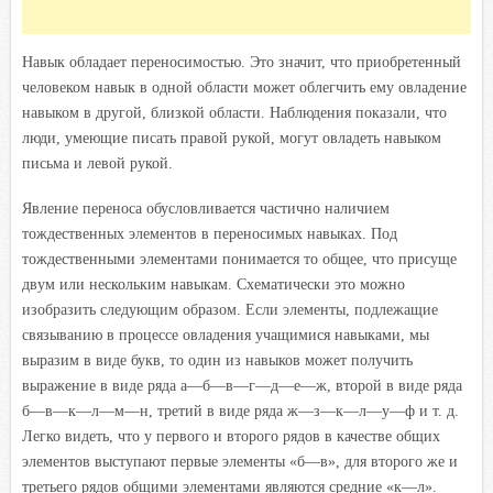
Навык обладает переносимостью. Это значит, что приобретенный
человеком навык в одной области может облегчить ему овладение
навыком в другой, близкой области. Наблюдения показали, что
люди, умеющие писать правой рукой, могут овладеть навыком
письма и левой рукой.
Явление переноса обусловливается частично наличием
тождественных элементов в переносимых навыках. Под
тождественными элементами понимается то общее, что присуще
двум или нескольким навыкам. Схематически это можно
изобразить следующим образом. Если элементы, подлежащие
связыванию в процессе овладения учащимися навыками, мы
выразим в виде букв, то один из навыков может получить
выражение в виде ряда а—б—в—г—д—е—ж, второй в виде ряда
б—в—к—л—м—н,
третий в виде ряда ж—з—к—л—у—ф и т. д.
Легко видеть, что
у первого и второго рядов в качестве общих
элементов выступают первые элементы «б—в», для второго же и
третьего рядов общими элементами
являются
средние «к—л».