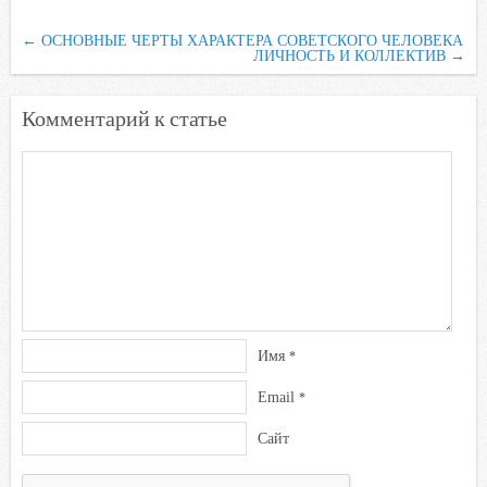
b
t
s
.
k
←
ОСНОВНЫЕ ЧЕРТЫ ХАРАКТЕРА СОВЕТСКОГО ЧЕЛОВЕКА
o
e
A
R
l
ЛИЧНОСТЬ И КОЛЛЕКТИВ
→
o
r
p
u
a
k
p
s
Комментарий к статье
s
n
i
k
i
Имя
*
Email
*
Сайт