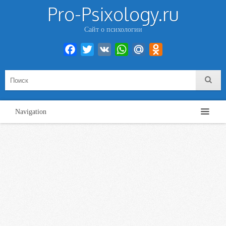
Pro-Psixology.ru
Сайт о психологии
Facebook
Twitter
VK
WhatsApp
Mail.Ru
Odnoklassniki
Navigation