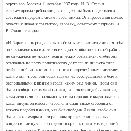
округа гор. Москвы 11 декабря 1937 года. И. В. Сталин
сформулировал требования, какие должны быть предъявлены
советским народом к своим избранникам. Эти требования можно
отнести к любому советскому человеку, советскому патриоту. И.
В. Сталин говорил:
«Избиратели, народ должны требовать от своих депутатов, чтобы
они оставались на высоте своих задач, чтобы они в своей работе
не спускались до уровня политических обывателей, чтобы они
оставались на посту политических деятелей ленинского типа,
чтобы они были такими же ясными и определёнными деятелями,
как Ленин, чтобы они были такими же бесстрашными в бою и
беспощадными к врагам народа, каким был Ленин, чтобы они
были свободны от всякой паники, от всякого подобия паники,
когда дело начинает осложняться и на горизонте вырисовывается
какая-нибудь опасность, чтобы они были также свободны от
всякого подобия паники, как был свободен Ленин, чтобы они
были также мудры и неторопливы при решении сложных
вопросов, где нужна всесторонняя ориентация и всесторонний
учёт
всех плюсов
И
минусов, каким был Ленин, чтобы они были