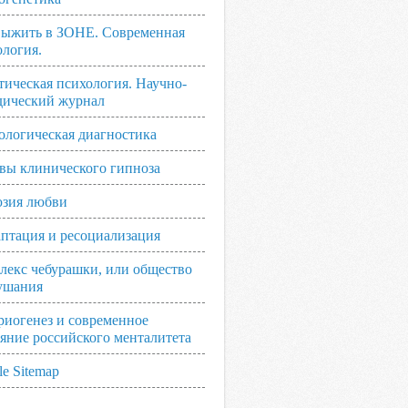
выжить в ЗОНЕ. Современная
ология.
тическая психология. Научно-
дический журнал
ологическая диагностика
вы клинического гипноза
зия любви
аптация и ресоциализация
лекс чебурашки, или общество
ушания
риогенез и современное
ояние российского менталитета
e Sitemap