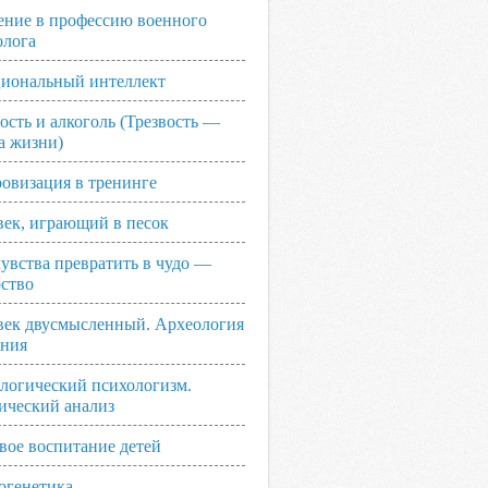
ение в профессию военного
олога
иональный интеллект
ость и алкоголь (Трезвость —
а жизни)
овизация в тренинге
век, играющий в песок
увства превратить в чудо —
рство
век двусмысленный. Археология
ания
логический психологизм.
ический анализ
вое воспитание детей
огенетика