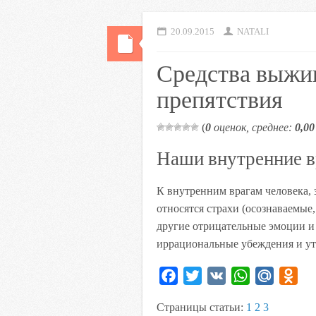
20.09.2015
NATALI
Средства выжи
препятствия
(
0
оценок, среднее:
0,00
Наши внутренние в
К внутренним врагам человека,
относятся страхи (осознаваемые,
другие отрицательные эмоции и 
иррациональные убеждения и ут
F
T
V
W
M
O
a
w
K
h
a
d
Страницы статьи:
1
2
3
c
i
a
i
n