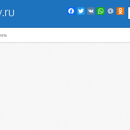
.ru
Facebook
Twitter
VK
WhatsApp
Mail.Ru
Od
вязь