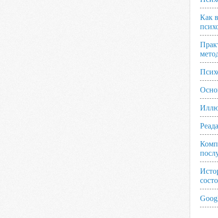
Как 
псих
Прак
мето
Псих
Осно
Иллю
Реад
Комп
посл
Исто
сост
Googl