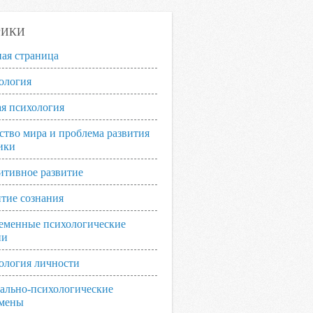
РИКИ
ная страница
ология
я психология
ство мира и проблема развития
ики
итивное развитие
итие сознания
еменные психологические
ии
ология личности
ально-психологические
мены