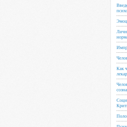
Введ
псих
Эмоц
Личн
норм
Импр
Чело
Как ч
лека
Чело
созн
Соци
Крит
Поло
Псих