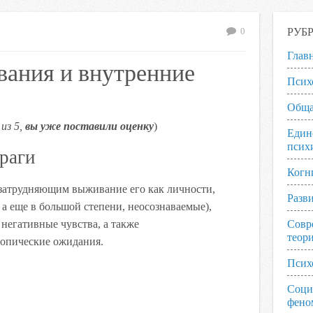
РУБ
0
Глав
вания и внутренние
Псих
Обща
из 5,
вы уже поставили оценку
)
Един
псих
раги
Когн
 затрудняющим выживание его как личности,
Разв
 а еще в большой степени, неосознаваемые),
негативные чувства, а также
Совр
теор
опические ожидания.
Псих
Соци
фено