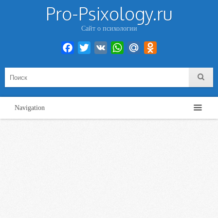
Pro-Psixology.ru
Сайт о психологии
Facebook
Twitter
VK
WhatsApp
Mail.Ru
Odnoklassniki
Navigation