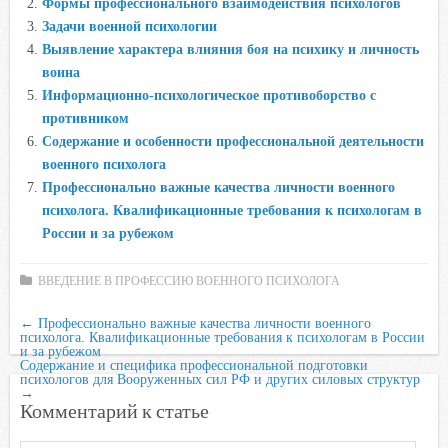
Формы профессионального взаимодействия психологов
o
e
A
R
l
Задачи военной психологии
o
r
p
u
a
Выявление характера влияния боя на психику и личность
воина
k
p
s
Информационно-психологическое противоборство с
s
противником
n
Содержание и особенности профессиональной деятельности
i
военного психолога
k
Профессионально важные качества личности военного
i
психолога. Квалификационные требования к психологам в
России и за рубежом
ВВЕДЕНИЕ В ПРОФЕССИЮ ВОЕННОГО ПСИХОЛОГА
←
Профессионально важные качества личности военного
психолога. Квалификационные требования к психологам в России
и за рубежом
Содержание и специфика профессиональной подготовки
психологов для Вооруженных сил РФ и других силовых структур
→
Комментарий к статье