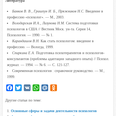
Литература
Банков В. В., Гришпун И. Б., Пряжников Н.С.
Введение в
профессию «психолог». — М., 2003.
Володарская И.А., Лизунова Н.М.
Система подготовки
психологов в США // Вестник Моск. ун-та. Серия 14,
Психология. — 1990. — № 1.
Карандашов В.Н.
Как стать психологом: введение в
профессию. — Вологда, 1999.
Спиркина Е.А.
Подготовка психотерапевтов и психологов-
консультантов (проблемы адаптации западного опыта) // Психол.
журнал. — 1994. — № 6. — С. 121-127.
Современная психология : справочное руководство. — М.,
1999.
F
T
V
W
M
O
a
w
K
h
a
d
Другие статьи по теме:
c
i
a
i
n
e
t
t
l
o
Основные сферы и задачи деятельности психологов
b
t
s
.
k