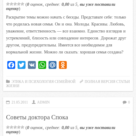
n
(
0
оценок, среднее:
0,00
из 5,
вы уже поставили
оценку
)
i
Раскрытие темы можно начать с беседы. Представьте себе: только
k
что родилась новая семья. Он и она. Молоды. Красивы. Любовь,
i
уважение, ответственность — все взаимно. Единство взглядов и
устремлений, близость или совпадение интересов. Дорожат друг
другом, предупредительны. Имеется все необходимое для
нормальной жизни. Можно ли сказать: хорошая семья создана?
F
T
V
W
M
O
a
w
K
h
a
d
c
i
a
i
n
ЭТИКА И ПСИХОЛОГИЯ СЕМЕЙНОЙ
ПОЛНАЯ ВЕРСИЯ СТАТЬИ
ЖИЗНИ
e
t
t
l
o
b
t
s
.
k
21.05.2011
ADMIN
0
o
e
A
R
l
o
r
p
u
a
Советы доктора Спока
k
p
s
(
0
оценок, среднее:
0,00
из 5,
вы уже поставили
s
оценку
)
n