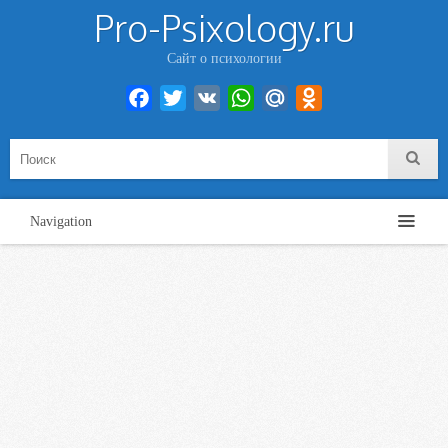
Pro-Psixology.ru
Сайт о психологии
Facebook
Twitter
VK
WhatsApp
Mail.Ru
Odnoklassniki
Navigation