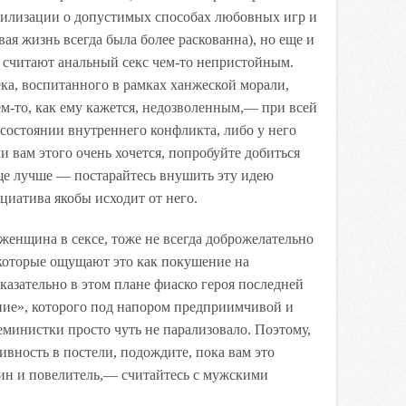
илизации о допустимых способах любовных игр и
ая жизнь всегда была более раскованна), но еще и
и считают анальный секс чем-то непристойным.
ка, воспитанного в рамках ханжеской морали,
ем-то, как ему кажется, недозволенным,— при всей
 состоянии внутреннего конфликта, либо у него
и вам этого очень хочется, попробуйте добиться
еще лучше — постарайтесь внушить эту идею
ициатива якобы исходит от него.
женщина в сексе, тоже не всегда доброжелательно
которые ощущают это как покушение на
азательно в этом плане фиаско героя последней
ание», которого под напором предприимчивой и
министки просто чуть не парализовало. Поэтому,
ивность в постели, подождите, пока вам это
ин и повелитель,— считайтесь с мужскими