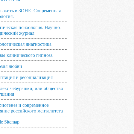
выжить в ЗОНЕ. Современная
ология.
тическая психология. Научно-
дический журнал
ологическая диагностика
вы клинического гипноза
зия любви
аптация и ресоциализация
лекс чебурашки, или общество
ушания
риогенез и современное
ояние российского менталитета
e Sitemap