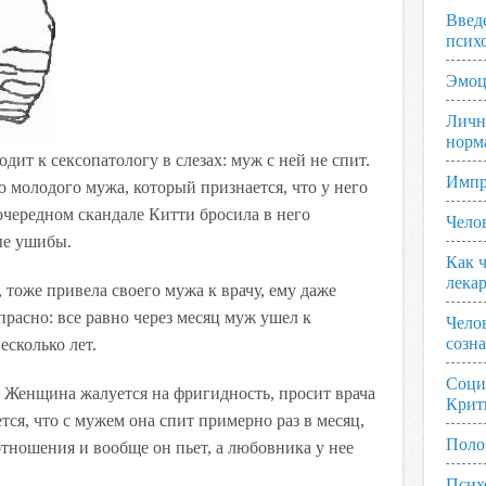
Введ
псих
Эмоц
Личн
норм
ит к сексопатологу в слезах: муж с ней не спит.
Импр
 молодого мужа, который признается, что у него
 очередном скандале Китти бросила в него
Чело
ые ушибы.
Как ч
лека
 тоже привела своего мужа к врачу, ему даже
прасно: все равно через месяц муж ушел к
Чело
созн
есколько лет.
Соци
. Женщина жалуется на фригидность, просит врача
Крит
тся, что с мужем она спит примерно раз в месяц,
Поло
отношения и вообще он пьет, а любовника у нее
Псих