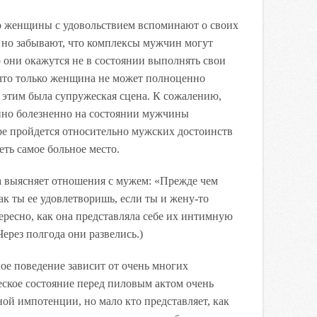
то женщины с удовольствием вспоминают о своих
у, но забывают, что комплексы мужчин могут
о они окажутся не в состоянии выполнять свои
 что только женщина не может полноценно
 этим была супружеская сцена. К сожалению,
нно болезненно на состоянии мужчины
ре пройдется относительно мужских достоинств
еть самое больное место.
а выясняет отношения с мужем: «Прежде чем
ак ты ее удовлетворишь, если ты и жену-то
ресно, как она представляла себе их интимную
Через полгода они развелись.)
ое поведение зависит от очень многих
еское состояние перед пиловым актом очень
ой импотенции, но мало кто представляет, как