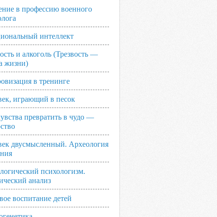
ение в профессию военного
олога
иональный интеллект
ость и алкоголь (Трезвость —
а жизни)
овизация в тренинге
век, играющий в песок
увства превратить в чудо —
рство
век двусмысленный. Археология
ания
логический психологизм.
ический анализ
вое воспитание детей
огенетика