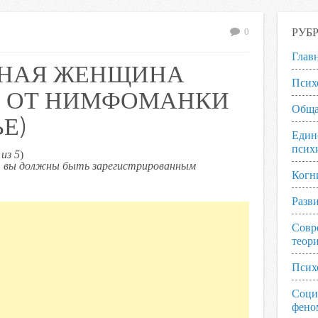
РУБ
0
Глав
ДНАЯ ЖЕНЩИНА
Псих
Я ОТ НИМФОМАНКИ
Обща
Е)
Един
псих
из 5
)
ь, вы должны быть зарегистрированным
Когн
Разв
Совр
теор
Псих
Соци
фено