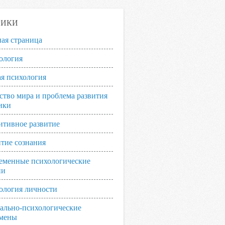
РИКИ
ная страница
ология
я психология
ство мира и проблема развития
ики
итивное развитие
итие сознания
еменные психологические
ии
ология личности
ально-психологические
мены