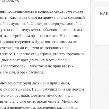
у дырочку».
няя просвещенность в вопросах секса тоже может
НАШ
иям. Как-то раз к нам на прием пришел солидный
ный и смущенный. Он недавно вернулся домой из
узнал свою жену: вместо обычного полового акта
о) жена требовала орального секса. Непонятно,
бе удовлетворения, в браке они его никогда не
очитала, то ли ее научили любовник или
 ужасе. Напрасно его уверяли, что это нормально
и двое любят друг друга, им в этой любви
сексопатологов)… Муж так и не принял этих
его сил, и брак распался.
приемлемости: одни ласки они принимают,
тся им постыдными. Наши бабушки считали верхом
з ночной рубашки. Времена меняются, и для
нием стало уже нечто вроде минета. Меняются
мом и неприемлемом, постепенно расширяется