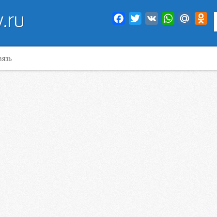
.ru
Facebook
Twitter
VK
WhatsApp
Mail.Ru
Od
вязь