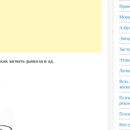
Нрав
Мора
Азбу
Эмоц
Заслу
Этик
как загнать дьявола в ад.
Личн
Всю 
жизн
Псих
реко
Псих
Инст