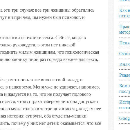
а эти три случая: все три женщины обратились
Как 
псих
 тут ни при чем, им нужен был психолог, и
Прак
мето
изиологии и техники секса. Сейчас, когда в
Псих
только руководств
, в этом
нет никакой
напомнить милым женщинам, что психологическая
Осно
и любовнику иной раз гораздо важнее для секса,
Иллю
Реад
езграмотность тоже вносит свой вклад, и
Комп
ась в наше
время
. Меня уже не удивляет, например,
посл
а и жалуется на то, что не получает полового
сняется, что
из
страха забеременеть она допускает
Исто
сост
ного мужа только в те три дня в месяц, когда у нее
ная история: супруги, оба студенты-медики,
Googl
лить, почему у них нет детей; оказывается, что все