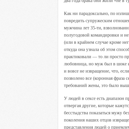
два года брака они жили «не в т
Как ни парадоксально, по излиш
повредить супружеским отношен
мужчина лет 35-ти, взволнован
полугодовой командировки и не 
(или в крайнем случае кроме нег
откуда она узнала об этом спосо
практиковали — то ли просто пр
любовница, но муж был в шоке и
и вовсе не извращение, что, есл
позволено все (коронная фраза 
требований жены, это было выше 
У людей в сексе есть диапазон 
отвергая другие, которые кажу
бесстыдства показаться мужу бе
поколения наших отцов извраще
представления людей о приемле