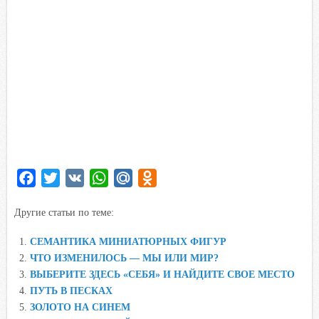
F
T
V
W
M
O
a
w
K
h
a
d
Другие статьи по теме:
c
i
a
i
n
e
t
t
l
o
СЕМАНТИКА МИНИАТЮРНЫХ ФИГУР
b
t
s
.
k
ЧТО ИЗМЕНИЛОСЬ — МЫ ИЛИ МИР?
o
e
A
R
l
ВЫБЕРИТЕ ЗДЕСЬ «СЕБЯ» И НАЙДИТЕ СВОЕ МЕСТО
o
r
p
u
a
ПУТЬ В ПЕСКАХ
ЗОЛОТО НА СИНЕМ
k
p
s