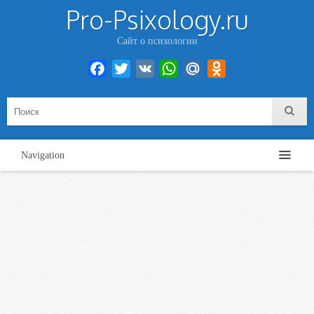
Pro-Psixology.ru
Сайт о психологии
Facebook
Twitter
VK
WhatsApp
Mail.Ru
Odnoklassniki
Navigation