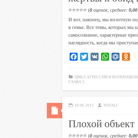
(
0
оценок, среднее:
0,00
И вот, наконец, мы вплотную п
в семье. Все темы, которых мы 
самосознание, характерные при
наглядность, когда мы приступ
F
T
V
W
M
O
a
w
K
h
a
d
c
i
a
i
n
ЦИКЛ АГРЕССИИ И ВОЗВРАЩЕНИ
e
t
t
l
o
ГЛАВА 5.
b
t
s
.
k
o
e
A
R
l
o
r
p
u
a
16.06.2015
NATALI
k
p
s
Плохой объект
s
n
(
0
оценок, среднее:
0,00
i