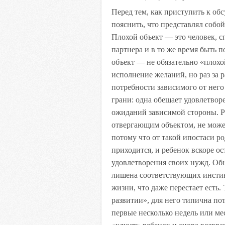
k
Перед тем, как приступить к об
i
пояснить, что представлял собо
Плохой объект — это человек, 
партнера и в то же время быть 
объект — не обязательно «плохой
исполнение желаний, но раз за 
потребности зависимого от него 
грани: одна обещает удовлетворе
ожиданий зависимой стороны. Р
отвергающим объектом, не может
потому что от такой ипостаси р
приходится, и ребенок вскоре ос
удовлетворения своих нужд. Обыч
лишена соответствующих инстинк
жизни, что даже перестает есть.
развитии», для него типична пот
первые несколько недель или м