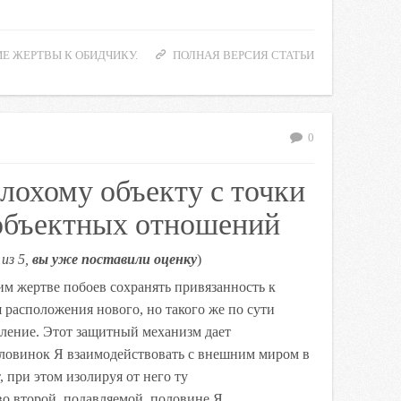
Е ЖЕРТВЫ К ОБИДЧИКУ.
ПОЛНАЯ ВЕРСИЯ СТАТЬИ
0
лохому объекту с точки
 объектных отношений
из 5,
вы уже поставили оценку
)
 жертве побоев сохранять привязанность к
 расположения нового, но такого же по сути
пление. Этот защитный механизм дает
оловинок Я взаимодействовать с внешним миром в
 при этом изолируя от него ту
о второй, подавляемой, половине Я.