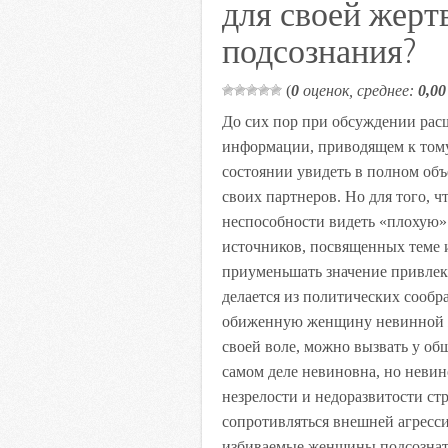
для своей жерт
k
i
подсознания?
(
0
оценок, среднее:
0,00
До сих пор при обсуждении рас
информации, приводящем к тому
состоянии увидеть в полном объ
своих партнеров. Но для того, ч
неспособности видеть «плохую»
источников, посвященных теме 
приуменьшать значение привлека
делается из политических сообра
обиженную женщину невинной ж
своей воле, можно вызвать у об
самом деле невиновна, но невин
незрелости и недоразвитости с
сопротивляться внешней агрессии
избиваемые женщины подсознате