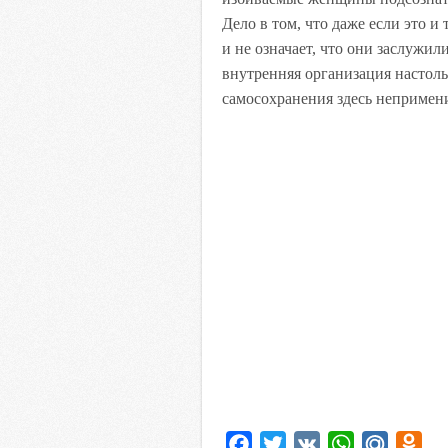
Дело в том, что даже если это и
и не означает, что они заслужил
внутренняя организация настоль
самосохранения здесь непримен
F
T
V
W
M
O