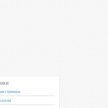
РИКИ
ная страница
ология