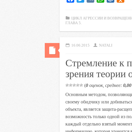
a
w
K
h
a
d
c
i
a
i
n
ЦИКЛ АГРЕССИИ И ВОЗВРАЩЕНИ
e
t
t
l
o
ГЛАВА 5.
b
t
s
.
k
o
e
A
R
l
o
r
p
u
a
16.06.2015
NATALI
k
p
s
Стремление к п
s
n
зрения теории
i
k
(
0
оценок, среднее:
0,00
i
Основным методом, позволяющим
своему обидчику или добиваться
объекта, является защита-расще
возможность только одной из п
каждый отдельно взятый момент,
информацию, которая хранится в