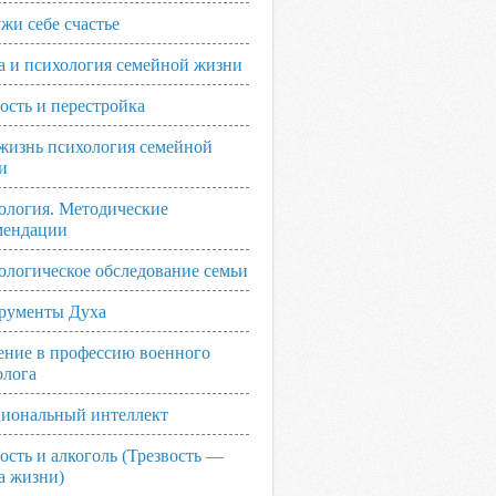
жи себе счастье
а и психология семейной жизни
ость и перестройка
жизнь психология семейной
и
ология. Методические
мендации
ологическое обследование семьи
рументы Духа
ение в профессию военного
олога
иональный интеллект
ость и алкоголь (Трезвость —
а жизни)