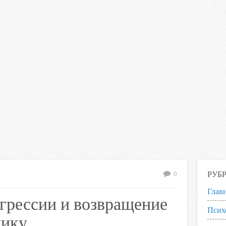
РУБ
0
Глав
агрессии и возвращение
Псих
чику