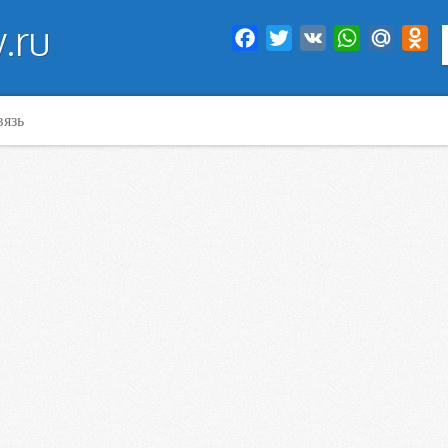
.ru
Facebook
Twitter
VK
WhatsApp
Mail.Ru
Od
вязь