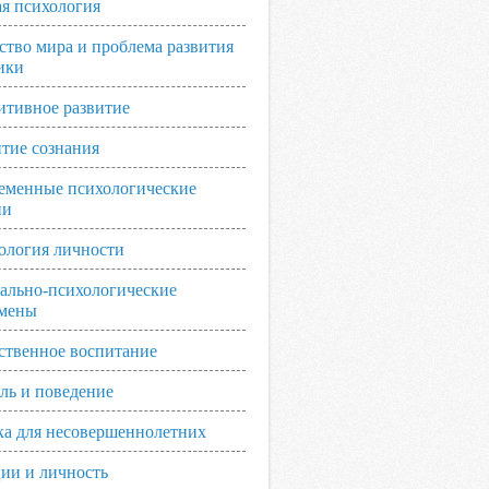
я психология
ство мира и проблема развития
ики
итивное развитие
итие сознания
еменные психологические
ии
ология личности
ально-психологические
мены
ственное воспитание
ль и поведение
ка для несовершеннолетних
ии и личность