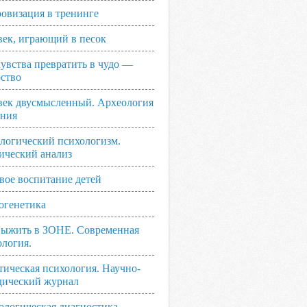
овизация в тренинге
век, играющий в песок
увства превратить в чудо —
рство
век двусмысленный. Археология
ания
логический психологизм.
ический анализ
вое воспитание детей
огенетика
выжить в ЗОНЕ. Современная
ология.
тическая психология. Научно-
дический журнал
ологическая диагностика