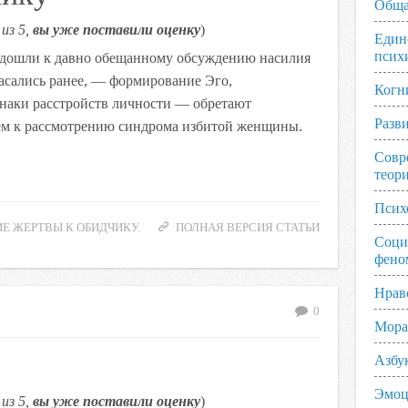
Обща
из 5,
вы уже поставили оценку
)
Един
псих
одошли к давно обещанному обсуждению насилия
касались ранее, — формирование Эго,
Когн
знаки расстройств личности — обретают
Разв
аем к рассмотрению синдрома избитой женщины.
Совр
теор
Псих
Е ЖЕРТВЫ К ОБИДЧИКУ.
ПОЛНАЯ ВЕРСИЯ СТАТЬИ
Соци
фено
Нрав
0
Мора
Азбу
Эмоц
из 5,
вы уже поставили оценку
)