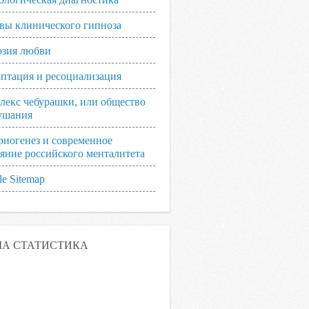
вы клинического гипноза
зия любви
аптация и ресоциализация
лекс чебурашки, или общество
ушания
риогенез и современное
ояние российского менталитета
e Sitemap
А СТАТИСТИКА