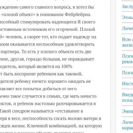
Заслу
суждению самого главного вопроса, я хотел бы
й «плохой объект» в понимании Фейрбейрна.
Этик
способный стимулировать надеющееся Я своего
Личн
постоянным источником его огорчений. Плохой
» человек, а скорее тот, кто подает надежду на
Всю 
разом оказывается неспособным удовлетворить
жизн
партнера. То есть у плохого объекта есть две
Псих
ние, другая, гораздо большая, не оправдывает
реко
одитель, который является на 100%
Псих
 быть воспринят ребенком как таковой,
одителя ребенку ничего хорошего ожидать не
Инст
тавляет все попытки добиться от него
Введ
но такое случается в семьях, где мать начисто
псих
тов, и ребенок настолько разочаровывается в
 Такой синдром называется «отставание в
Эмоц
еря в весе, неспособность сосать молоко матери в
Личн
есяцев жизни. Ключевой комбинацией, на которую
норм