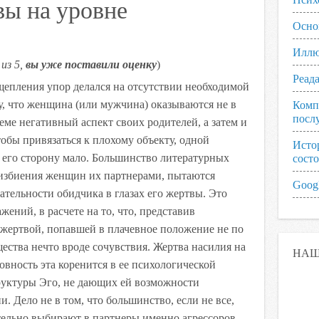
вы на уровне
Осно
Иллю
из 5,
вы уже поставили оценку
)
Реад
щепления упор делался на отсутствии необходимой
, что женщина (или мужчина) оказываются не в
Комп
посл
еме негативный аспект своих родителей, а затем и
тобы привязаться к плохому объекту, одной
Исто
 его сторону мало. Большинство литературных
сост
избиения женщин их партнерами, пытаются
Googl
тельности обидчика в глазах его жертвы. Это
жений, в расчете на то, что, представив
ертвой, попавшей в плачевное положение не по
щества нечто вроде сочувствия. Жертва насилия на
НАШ
овность эта коренится в ее психологической
труктуры Эго, не дающих ей возможности
. Дело не в том, что большинство, если не все,
льно выбирают в партнеры именно агрессоров.