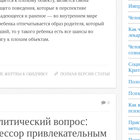
ается к плохому объекту, является смена
Импр
его поведения, которые в перспективе
адеющееся и раненое — во внутреннем мире
Чело
ребенка отпечатывается образ родителя, который
Как ч
ий, то у такого ребенка есть все шансы во
лека
ягу к плохим объектам.
Чело
созн
Соци
Крит
Е ЖЕРТВЫ К ОБИДЧИКУ.
ПОЛНАЯ ВЕРСИЯ СТАТЬИ
Поло
Псих
0
Как 
псих
литический вопрос:
Прак
рессор привлекательным
мето
Псих