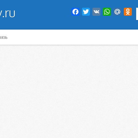
.ru
Facebook
Twitter
VK
WhatsApp
Mail.Ru
Od
вязь