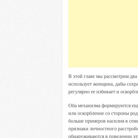
В этой главе мы рассмотрим дв
использует женщина, дабы сохр
регулярно ее избивает и оскорбля
Оба механизма формируются еще 
или оскорбление со стороны род
больше примеров насилия в семь
признаки личностного расстройст
обнаруживаются в поведении э