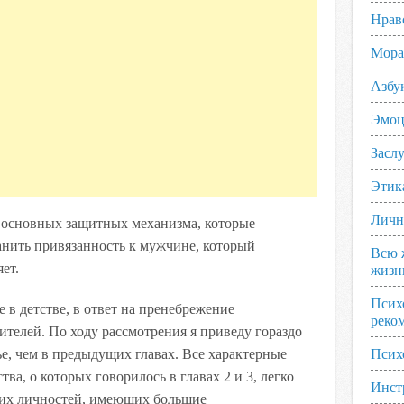
Нрав
Мора
Азбу
Эмоц
Заслу
Этик
Личн
а основных защитных механизма, которые
анить привязанность к мужчине, который
Всю 
ет.
жизн
Псих
в детстве, в ответ на пренебрежение
реко
ителей. По ходу рассмотрения я приведу гораздо
е, чем в предыдущих главах. Все характерные
Псих
ва, о которых говорилось в главах 2 и 3, легко
Инст
тих личностей, имеющих большие