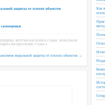
Как 
альной защиты от плохих объектов
псих
Прак
мето
 самооценки
Псих
НЩИНЫ -ЖЕРТВЫ НАСИЛИЯ В СЕМЬЕ: МОРАЛЬНАЯ
Осно
АЩИТА-РАСЩЕПЛЕНИЕ. ГЛАВА 4.
Иллю
анизмов моральной защиты от плохих объектов
→
Реад
Комп
посл
Исто
сост
Googl