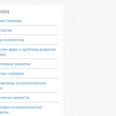
РИКИ
ная страница
ология
я психология
ство мира и проблема развития
ики
итивное развитие
итие сознания
еменные психологические
ии
ология личности
ально-психологические
мены