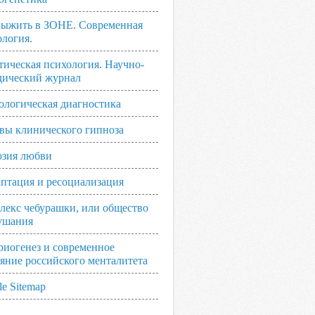
выжить в ЗОНЕ. Современная
ология.
тическая психология. Научно-
дический журнал
ологическая диагностика
вы клинического гипноза
зия любви
аптация и ресоциализация
лекс чебурашки, или общество
ушания
риогенез и современное
ояние российского менталитета
e Sitemap