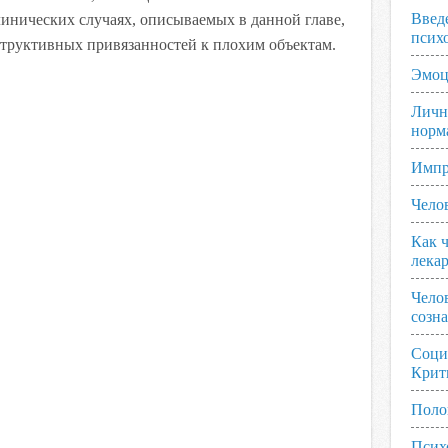
Введ
инических случаях, описываемых в данной главе,
псих
структивных привязанностей к плохим объектам.
Эмоц
Личн
норм
Импр
Чело
Как ч
лека
Чело
созн
Соци
Крит
Поло
Псих