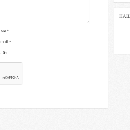
НАШ
Имя
*
mail
*
айт