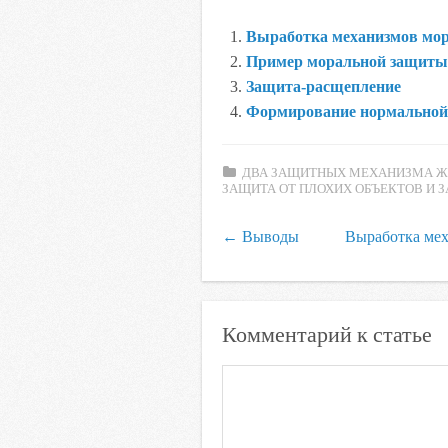
e
t
t
l
o
Выработка механизмов мор
b
t
s
.
k
Пример моральной защиты
o
e
A
R
l
Защита-расщепление
o
r
p
u
a
Формирование нормальной
k
p
s
s
ДВА ЗАЩИТНЫХ МЕХАНИЗМА ЖЕ
n
ЗАЩИТА ОТ ПЛОХИХ ОБЪЕКТОВ И З
i
k
←
Выводы
Выработка мех
i
Комментарий к статье