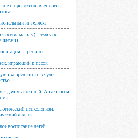
ение в профессию военного
олога
иональный интеллект
ость и алкоголь (Трезвость —
а жизни)
овизация в тренинге
век, играющий в песок
увства превратить в чудо —
рство
век двусмысленный. Археология
ания
логический психологизм.
ический анализ
вое воспитание детей
огенетика