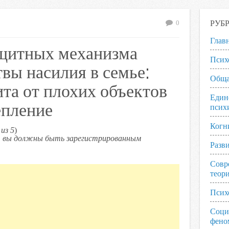
РУБ
0
Глав
ащитных механизма
Псих
вы насилия в семье:
Обща
та от плохих объектов
Един
епление
псих
Когн
из 5
)
ь, вы должны быть зарегистрированным
Разв
Совр
теор
Псих
Соци
фено