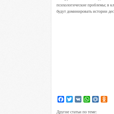
психологические проблемы; в кл
будут доминировать истории де
F
T
V
W
M
O
a
w
K
h
a
d
Другие статьи по теме:
c
i
a
i
n