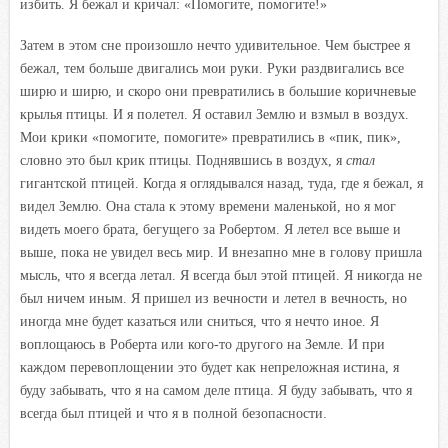
избить. Я бежал и кричал: «Помогите, помогите!»
Затем в этом сне произошло нечто удивительное. Чем быстрее я
бежал, тем больше двигались мои руки. Руки раздвигались все
ширю и ширю, и скоро они превратились в большие коричневые
крылья птицы. И я полетел. Я оставил Землю и взмыл в воздух.
Мои крики «помогите, помогите» превратились в «пик, пик»,
словно это был крик птицы. Поднявшись в воздух, я
стал
гигантской птицей. Когда я оглядывался назад, туда, где я бежал, я
видел Землю. Она стала к этому времени маленькой, но я мог
видеть моего брата, бегущего за Робертом. Я летел все выше и
выше, пока не увидел весь мир. И внезапно мне в голову пришла
мысль, что я всегда летал. Я всегда был этой птицей. Я никогда не
был ничем иным. Я пришел из вечности и летел в вечность, но
иногда мне будет казаться или сниться, что я нечто иное. Я
воплощаюсь в Роберта или кого-то другого на Земле. И при
каждом перевоплощении это будет как непреложная истина, я
буду забывать, что я на самом деле птица. Я буду забывать, что я
всегда был птицей и что я в полной безопасности.