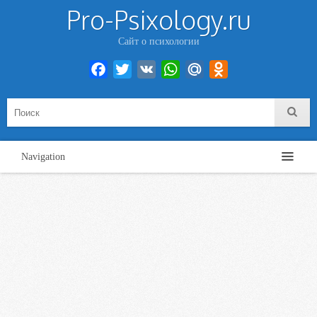
Pro-Psixology.ru
Сайт о психологии
Facebook
Twitter
VK
WhatsApp
Mail.Ru
Odnoklassniki
Navigation