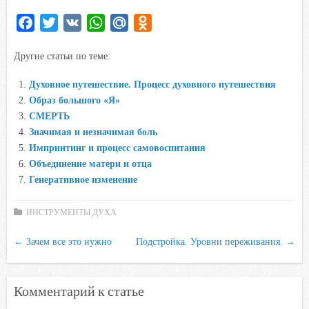
F
T
V
W
M
O
a
w
K
h
a
d
Другие статьи по теме:
c
i
a
i
n
e
t
t
l
o
Духовное путешествие. Процесс духовного путешествия
b
t
s
.
k
Образ большого «Я»
o
e
A
R
l
СМЕРТЬ
o
r
p
u
a
Значимая и незначимая боль
Импринтинг и процесс самовоспитания
k
p
s
Объединение матери и отца
s
Генеративное изменение
n
i
ИНСТРУМЕНТЫ ДУХА
k
i
←
Зачем все это нужно
Подстройка. Уровни переживания.
→
Комментарий к статье