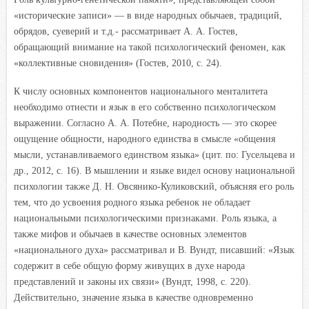
«исторические записи» — в виде народных обычаев, традиций,
обрядов, суеверий и т.д.- рассматривает А. А. Гостев,
обращающий внимание на такой психологический феномен, как
«коллективные сновидения» (Гостев, 2010, с. 24).
К числу основных компонентов национального менталитета
необходимо отнести и
язык
в его собственно психологическом
выражении. Согласно А. А. Потебне, народность — это скорее
ощущение общности, народного единства в смысле «общения
мысли, устанавливаемого единством языка» (цит. по: Гусельцева и
др., 2012, с. 16). В мышлении и языке видел основу национальной
психологии также Д. Н. Овсянико-Куликовский, объясняя его роль
тем, что до усвоения родного языка ребенок не обладает
национальными психологическими признаками. Роль языка, а
также мифов и обычаев в качестве основных элементов
«национального духа» рассматривал и В. Вундт, писавший: «Язык
содержит в себе общую форму живущих в духе народа
представлений и законы их связи» (Вундт, 1998, с. 220).
Действительно, значение языка в качестве одновременно