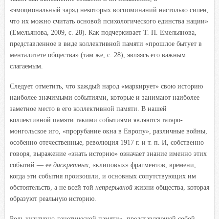
«эмоциональный заряд некоторых воспоминаний настолько силен,
что их можно считать основой психологического единства нации»
(Емельянова, 2009, с. 28). Как подчеркивает Т. П. Емельянова,
представленное в виде коллективной памяти «прошлое бытует в
менталитете общества» (там же, с. 28), являясь его важным
слагаемым.
Следует отметить, что каждый народ «маркирует» свою историю
наиболее значимыми событиями, которые и занимают наиболее
заметное место в его коллективной памяти. В нашей
коллективной памяти такими событиями являются татаро-
монгольское иго, «прорубание окна в Европу», различные войны,
особенно отечественные, революция 1917 г. и т. п. И, собственно
говоря, выражение «знать историю» означает знание именно этих
событий — ее
дискретных
, «клиповых» фрагментов, времени,
когда эти события произошли, и основных сопутствующих им
обстоятельств, а не всей той
непрерывной
жизни общества, которая
образуют реальную историю.
Роль культурно-генетической памяти», представляющей собой