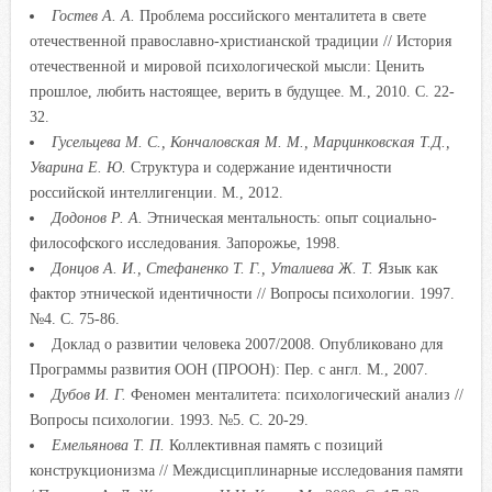
Гостев А. А.
Проблема российского менталитета в свете
отечественной православно-христианской традиции // История
отечественной и мировой психологической мысли: Ценить
прошлое, любить настоящее, верить в будущее. М., 2010. С. 22-
32.
Гусельцева М. С., Кончаловская М. М., Марцинковская Т.Д.,
Уварина Е. Ю.
Структура и содержание идентичности
российской интеллигенции. М., 2012.
Додонов Р. А.
Этническая ментальность: опыт социально-
философского исследования. Запорожье, 1998.
Донцов А. И., Стефаненко Т. Г., Уталиева Ж. Т.
Язык как
фактор этнической идентичности // Вопросы психологии. 1997.
№4. С. 75-86.
Доклад о развитии человека 2007/2008. Опубликовано для
Программы развития ООН (ПРООН): Пер. с англ. М., 2007.
Дубов И. Г.
Феномен менталитета: психологический анализ //
Вопросы психологии. 1993. №5. С. 20-29.
Емельянова Т. П.
Коллективная память с позиций
конструкционизма // Междисциплинарные исследования памяти