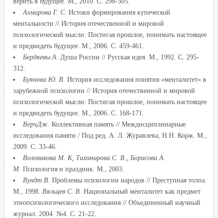
верить в будущее. М., 2010. С. 298-305.
Ахмарова Г. С.
Истоки формирования купеческой
ментальности // История отечественной и мировой
психологической мысли: Постигая прошлое, понимать настоящее
и предвидеть будущее. М., 2006. С. 459-461.
Бердяевы.А.
Душа России // Русская идея. М., 1992. С. 295-
312.
Буянова Ю. В.
История исследования понятия «менталитет» в
зарубежной психологии // История отечественной и мировой
психологической мысли: Постигая прошлое, понимать настоящее
и предвидеть будущее. М., 2006. С. 168-171.
ВерчДж.
Коллективная память // Междисциплинарные
исследования памяти / Под ред. А. Л. Журавлева, Н.Н. Корж. М.,
2009. С. 33-46.
Воловикова М. К, Тихомирова С. В., Борисова А.
М.
Психология и праздник. М., 2003.
Вундт В.
Проблемы психологии народов // Преступная толпа.
М., 1998.
Вяльцев С. В.
Национальный менталитет как предмет
этнопсихологического исследования // Объединенный научный
журнал. 2004. №4. С. 21-22.