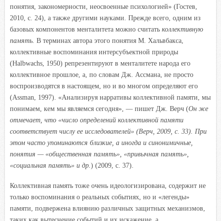
понятия, закономерности, неосвоенные психологией» (Гостев,
2010, с. 24), а также другими науками. Прежде всего, одним из
базовых компонентов менталитета можно считать
коллективную
память.
В терминах автора этого понятия М. Хальвбакса,
коллективные воспоминания интерсубъектной природы
(Halbwachs, 1950) репрезентируют в менталитете народа его
коллективное прошлое, а, по словам Дж. Ассмана, не просто
воспроизводятся в настоящем, но и во многом определяют его
(Assman, 1997). «Анализируя нарративы коллективной памяти, мы
понимаем, кем мы являемся сегодня», — пишет Дж. Верч (
Он же
отмечает, что «число определений коллективной памяти
соответствует числу ее исследователей» (Верч, 2009, с. 33). При
этом часто упоминаются близкие, а иногда и синонимичные,
понятия — «общественная память», «привычная память»,
«социальная память» и др.
) (2009, с. 37).
Коллективная память тоже очень идеологизирована, содержит не
только воспоминания о реальных событиях, но и «легенды»
памяти, подвержена влиянию различных защитных механизмов,
таких как вытеснение событий и их искажение, а