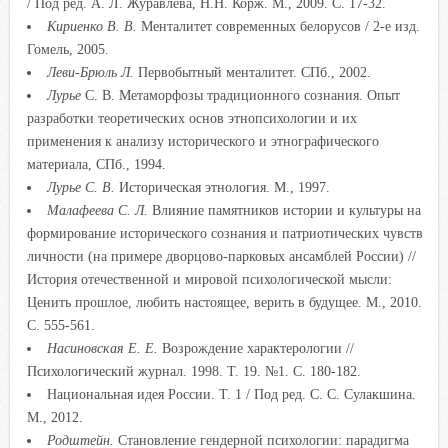
/ Под ред. А. Л. Журавлева, Н.Н. Корж. М., 2009. С. 17-32.
Кириенко В. В.
Менталитет современных белорусов / 2-е изд.
Гомель, 2005.
Леви-Брюль Л.
Первобытный менталитет. СПб., 2002.
Лурье
С. В. Метаморфозы традиционного сознания. Опыт
разработки теоретических основ этнопсихологии и их
применения к анализу исторического и этнографического
материала, СПб., 1994.
Лурье С. В.
Историческая этнология. М., 1997.
Малафеева С. Л.
Влияние памятников истории и культуры на
формирование исторического сознания и патриотических чувств
личности (на примере дворцово-парковых ансамблей России) //
История отечественной и мировой психологической мысли:
Ценить прошлое, любить настоящее, верить в будущее. М., 2010.
С. 555-561.
Насиновская Е. Е.
Возрождение характерологии //
Психологический журнал. 1998. Т. 19. №1. С. 180-182.
Национальная идея России. Т. 1 / Под ред. С. С. Сулакшина.
М., 2012.
Родштейн.
Становление гендерной психологии: парадигма