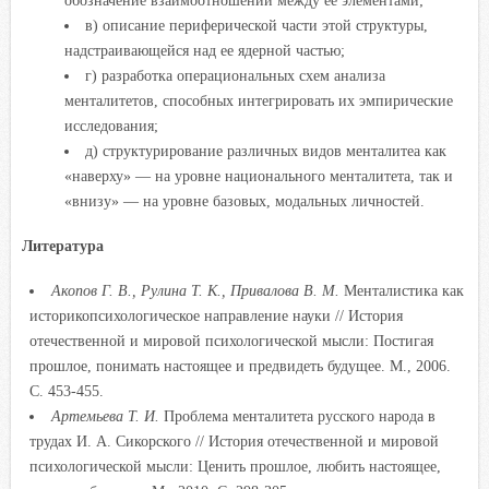
обозначение взаимоотношений между ее элементами;
в) описание периферической части этой структуры,
надстраивающейся над ее ядерной частью;
г) разработка операциональных схем анализа
менталитетов, способных интегрировать их эмпирические
исследования;
д) структурирование различных видов менталитеа как
«наверху» — на уровне национального менталитета, так и
«внизу» — на уровне базовых, модальных личностей.
Литература
Акопов Г. В., Рулина Т. К., Привалова В. М.
Менталистика как
историкопсихологическое направление науки // История
отечественной и мировой психологической мысли: Постигая
прошлое, понимать настоящее и предвидеть будущее. М., 2006.
С. 453-455.
Артемьева Т. И.
Проблема менталитета русского народа в
трудах И. А. Сикорского // История отечественной и мировой
психологической мысли: Ценить прошлое, любить настоящее,