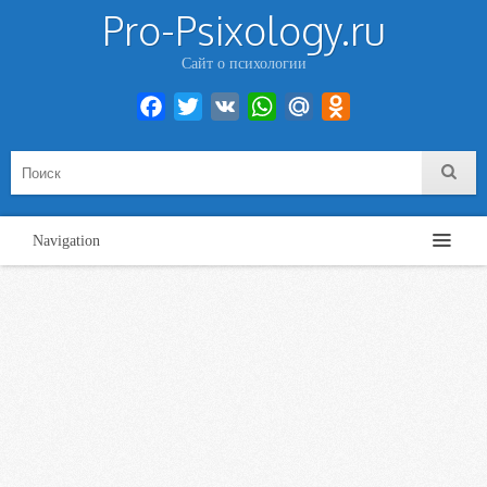
Pro-Psixology.ru
Сайт о психологии
Facebook
Twitter
VK
WhatsApp
Mail.Ru
Odnoklassniki
Navigation