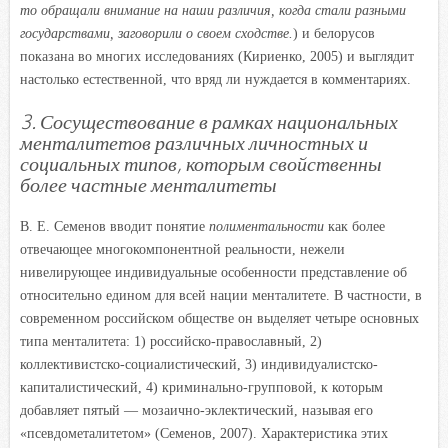
то обращали внимание на наши различия, когда стали разными
государствами, заговорили о своем сходстве.
) и белорусов
показана во многих исследованиях (Кириенко, 2005) и выглядит
настолько естественной, что вряд ли нуждается в комментариях.
3. Сосуществование в рамках национальных
менталитетов различных личностных и
социальных типов, которым свойственны
более частные менталитеты
В. Е. Семенов вводит понятие
полиментальности
как более
отвечающее многокомпонентной реальности, нежели
нивелирующее индивидуальные особенности представление об
относительно едином для всей нации менталитете. В частности, в
современном российском обществе он выделяет четыре основных
типа менталитета: 1) российско-православный, 2)
коллективистско-социалистический, 3) индивидуалистско-
капиталистический, 4) криминально-групповой, к которым
добавляет пятый — мозаично-эклектический, называя его
«псевдометалитетом» (Семенов, 2007). Характеристика этих