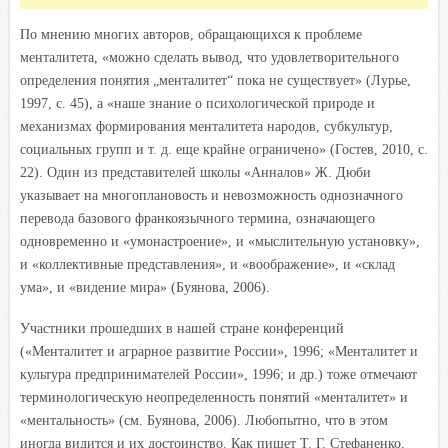
По мнению многих авторов, обращающихся к проблеме
менталитета, «можно сделать вывод, что удовлетворительного
определения понятия „менталитет“ пока не существует» (Лурье,
1997, с. 45), а «наше знание о психологической природе и
механизмах формирования менталитета народов, субкультур,
социальных групп и т. д. еще крайне ограничено» (Гостев, 2010, с.
22). Один из представителей школы «Анналов» Ж. Дюби
указывает на многоплановость и невозможность однозначного
перевода базового франкоязычного термина, означающего
одновременно и «умонастроение», и «мыслительную установку»,
и «коллективные представления», и «воображение», и «склад
ума», и «видение мира» (Буянова, 2006).
Участники прошедших в нашей стране конференций
(«Менталитет и аграрное развитие России», 1996; «Менталитет и
культура предпринимателей России», 1996; и др.) тоже отмечают
терминологическую неопределенность понятий «менталитет» и
«ментальность» (см. Буянова, 2006). Любопытно, что в этом
иногда видится и их достоинство. Как пишет Т. Г. Стефаненко,