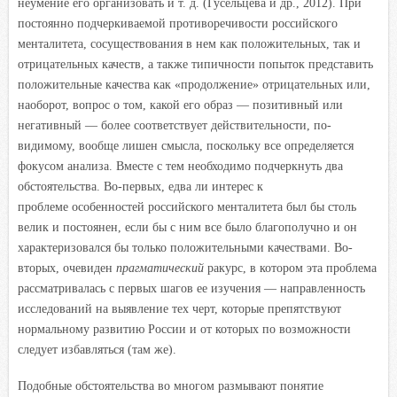
неумение его организовать и т. д. (Гусельцева и др., 2012). При
постоянно подчеркиваемой противоречивости российского
менталитета, сосуществования в нем как положительных, так и
отрицательных качеств, а также типичности попыток представить
положительные качества как «продолжение» отрицательных или,
наоборот, вопрос о том, какой его образ — позитивный или
негативный — более соответствует действительности, по-
видимому, вообще лишен смысла, поскольку все определяется
фокусом анализа. Вместе с тем необходимо подчеркнуть два
обстоятельства. Во-первых, едва ли интерес к
проблеме особенностей российского менталитета был бы столь
велик и постоянен, если бы с ним все было благополучно и он
характеризовался бы только положительными качествами. Во-
вторых, очевиден
прагматический
ракурс, в котором эта проблема
рассматривалась с первых шагов ее изучения — направленность
исследований на выявление тех черт, которые препятствуют
нормальному развитию России и от которых по возможности
следует избавляться (там же).
Подобные обстоятельства во многом размывают понятие