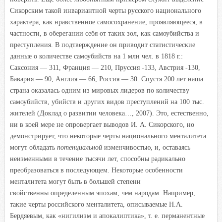
Сикорским такой инвариантной черты русского национального
характера, как нравственное самосохранение, проявляющееся, в
частности, в оберегании себя от таких зол, как самоубийства и
преступления. В подтверждение он приводит статистические
данные о количестве самоубийств на 1 млн чел. в 1818 г.:
Саксония — 311, Франция — 210, Пруссия -133, Австрия -130,
Бавария — 90, Англия — 66, Россия — 30. Спустя 200 лет наша
страна оказалась одним из мировых лидеров по количеству
самоубийств, убийств и других видов преступлений на 100 тыс.
жителей (Доклад о развитии человека…, 2007). Это, естественно,
ни в коей мере не опровергает выводов И. А. Сикорского, но
демонстрирует, что некоторые черты национального менталитета
могут обладать
потенциальной
изменчивостью, и, оставаясь
неизменными в течение тысячи лет, способны радикально
преобразоваться в последующем. Некоторые особенности
менталитета могут быть в большей степени
свойственны определенным эпохам, чем народам. Например,
такие черты российского менталитета, описываемые Н.А.
Бердяевым, как «нигилизм и апокалиптика», т. е. перманентные