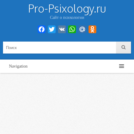
Pro-Psixology.ru
Сайт о психологии
Facebook
Twitter
VK
WhatsApp
Mail.Ru
Odnoklassniki
Navigation