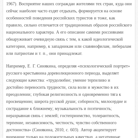
1967). Восприятие наших сограждан жителями тех стран, куда они
сейчас наиболее часто ездят отдыхать, формируется на основе
особенностей поведения российских туристов и тоже, как
правило, сильно отличается от традиционных образов российского
национального характера. А его описание самими россиянами
обнаруживает очевидную связь с тем, к какой идеологической
категории, например, к западникам или славянофилам, либералам
или патриотам и т. п., они принадлежат.
Например, Е. Г. Синякина, определяя «психологический портрет»
русского крестьянина дореволюционного периода, выделяет
следующие качества: «трудолюбие; умение терпеливо и
достойно переносить трудности, сила воли и мужество в их
преодолении; глубокая религиозность и одновременно тяга к
просвещению; широта русской души; соборность; милосердие и
сострадание к ближнему; музыкальность и поэтичность;
неразрывная связь с землей; гостеприимство, толерантность,
терпение, независимость, честность; чувство собственного
достоинства» (Синякина, 2010, с. 603). Автор акцентирует
внимание только на положительных качествах, а негативные