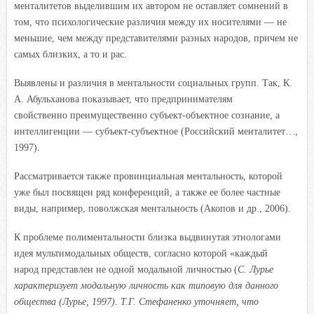
менталитетов выделившим их автором не оставляет сомнений в
том, что психологические различия между их носителями — не
меньшие, чем между представителями разных народов, причем не
самых близких, а то и рас.
Выявлены и различия в ментальности социальных групп. Так, К.
А. Абульханова показывает, что предпринимателям
свойственно преимущественно субъект-объектное сознание, а
интеллигенции — субъект-субъектное (Российский менталитет…,
1997).
Рассматривается также провинциальная ментальность, которой
уже был посвящен ряд конференций, а также ее более частные
виды, например, поволжская ментальность (Акопов и др., 2006).
К проблеме полиментальности близка выдвинутая этнологами
идея мультимодальных обществ, согласно которой «каждый
народ представлен не одной модальной личностью (
С. Лурье
характеризует модальную личность как типовую для данного
общества (Лурье, 1997). Т.Г. Стефаненко уточняет, что