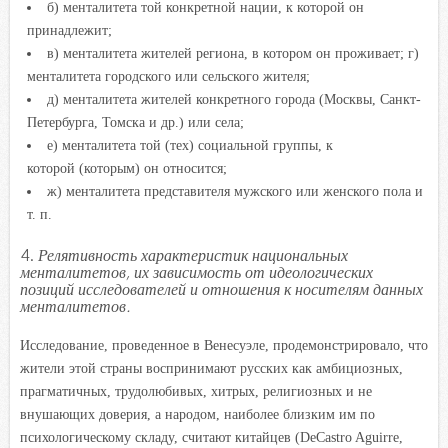
б) менталитета той конкретной нации, к которой он
принадлежит;
в) менталитета жителей региона, в котором он проживает; г)
менталитета городского или сельского жителя;
д) менталитета жителей конкретного города (Москвы, Санкт-
Петербурга, Томска и др.) или села;
е) менталитета той (тех) социальной группы, к
которой (которым) он относится;
ж) менталитета представителя мужского или женского пола и
т. п.
4.
Релятивность характеристик национальных
менталитетов,
их зависимость от идеологических
позиций исследователей
и отношения к носителям данных
менталитетов.
Исследование, проведенное в Венесуэле, продемонстрировало, что
жители этой страны воспринимают русских как амбициозных,
прагматичных, трудолюбивых, хитрых, религиозных и не
внушающих доверия, а народом, наиболее близким им по
психологическому складу, считают китайцев (DeCastro Aguirre,