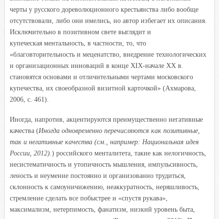
черты у русского дореволюционного крестьянства либо вообще
отсутствовали, либо они имелись, но автор избегает их описания.
Исключительно в позитивном свете выглядит и
купеческая ментальность, в частности, то, что
«благовторительность и меценатство, внедрение технологических
и организационных инноваций в конце XIX-начале XX в.
становятся основами и отличительными чертами московского
купечества, их своеобразной визитной карточкой» (Ахмарова,
2006, с. 461).
Иногда, напротив, акцентируются преимущественно негативные
качества (
Иногда одновременно перечисляются как позитивные,
так и негативные качества (см., например: Национальная идея
России, 2012).
) российского менталитета, такие как нелогичность,
несистематичность и утопичность мышления, импульсивность,
леность и неумение постоянно и организованно трудиться,
склонность к самоуничижению, неаккуратность, неряшливость,
стремление сделать все побыстрее и «спустя рукава»,
максимализм, нетерпимость, фанатизм, низкий уровень быта,