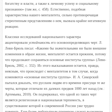
богатству и власти, а также к личному успеху и социальному
признанию» (там же, с. 458). Естественно, подобная
характеристика нашего менталитета, сильно противоречащая
стереотипным представлениям о нем, вызвала крайне негативную
реакцию.
Классики исследований национального характера
акцентировали
устойчивость
его основоопределяющих черт. Л.
Леви-Брюль писал: «Какими бы значительными ни были внешние
изменения в образе жизни, менталитет остается прежним, потому
что продолжают сохраняться основные институты группы» (Леви-
Брюль, 2002, с. 332). Из этого высказывания остается, правда,
неясным, что происходит с менталитетом в том случае, когда
изменяются «основные институты группы». И. А. Сикорский
пытался доказать, что русским людям его времени присущи те же
черты, которые отличали их далеких предков 1000 лет назад (см.:
Артемьева, 2010). Он подчеркивал, что одной из таких черт
является религиозная и национальная терпимость, в
существование которой в современной России уже трудно
поверить. Еще более любопытным примером служит выделение