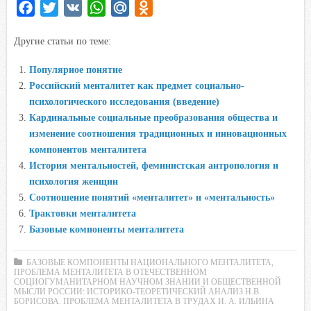
F
T
V
W
M
O
a
w
K
h
a
d
Другие статьи по теме:
c
i
a
i
n
e
t
t
l
o
Популярное понятие
b
t
s
.
k
Российский менталитет как предмет социально-
o
e
A
R
l
психологического исследования (введение)
o
r
p
u
a
Кардинальные социальные преобразования общества и
изменение соотношения традиционных и инновационных
k
p
s
компонентов менталитета
s
История ментальностей, феминистская антропология и
n
психология женщин
i
Соотношение понятий «менталитет» и «ментальность»
k
Трактовки менталитета
i
Базовые компоненты менталитета
БАЗОВЫЕ КОМПОНЕНТЫ НАЦИОНАЛЬНОГО МЕНТАЛИТЕТА
,
ПРОБЛЕМА МЕНТАЛИТЕТА В ОТЕЧЕСТВЕННОМ
СОЦИОГУМАНИТАРНОМ НАУЧНОМ ЗНАНИИ И ОБЩЕСТВЕННОЙ
МЫСЛИ РОССИИ: ИСТОРИКО-ТЕОРЕТИЧЕСКИЙ АНАЛИЗ Н.В.
БОРИСОВА. ПРОБЛЕМА МЕНТАЛИТЕТА В ТРУДАХ И. А. ИЛЬИНА