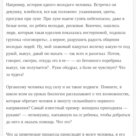
Например, история одного молодого человека. Встретил он
девушку, влюбился, все как положено: ухаживания, цветы,
прогулки при луне. При луне нынче гулять небезопасно, даже в
белые ночи, но ребята молодые, рисковые. Конечно, нашлись
люди, которым такая идиллия показалась нестерпимой, подошла
группка «поговорить», а вернее, разрушить радость общения
молодых людей. Ну, мой знакомый нащупал железку какую-то под
рукой, вынул, давай ею махать — так всех и разогнал. Потом,
говорит, смотрю, откуда это я ее— — из бетонного поребрика
вынул, так получается?.. Руки ободрал, а боли не чувствует! Что
за чудеса!
Организму человека под силу и не такне подвиги. Помните, в
школе всем на уроках биологии рассказывают о тех возможностях,
которые обретает человек в минуту сильнейшего нервного
напряжения? Самый известный пример: женщина приподняла —
руками! — легковушку, наехавшую на се ребенка, чтобы добраться
до него и оказать помощь. Что это?
Что за химические процессы происходят в мозге человека, в его