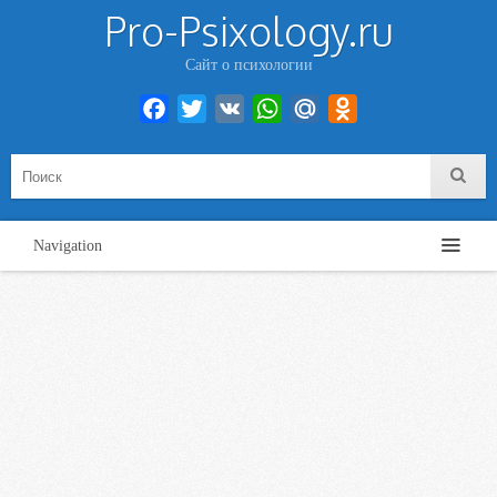
Pro-Psixology.ru
Сайт о психологии
Facebook
Twitter
VK
WhatsApp
Mail.Ru
Odnoklassniki
Navigation