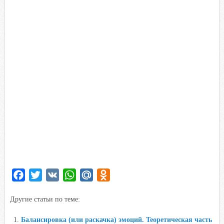
F
T
V
W
M
O
a
w
K
h
a
d
Другие статьи по теме:
c
i
a
i
n
e
t
t
l
o
Балансировка (или раскачка) эмоций. Теоретическая часть