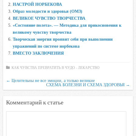
b
t
s
.
k
НАСТРОЙ НОРБЕКОВА
o
e
A
R
l
Образ молодости и здоровья (ОМЗ)
o
r
p
u
a
ВЕЛИКОЕ ЧУВСТВО ТВОРЧЕСТВА
«Состояние полета». — Методика для прикосновения к
k
p
s
великому чувству творчества
s
Творческая энергия проявит себя при выполнении
n
упражнений по системе норбекова
i
ВМЕСТО ЗАКЛЮЧЕНИЯ
k
i
КАК ЧУВСТВА ПРЕВРАТИТЬ В ЧУДО - ЛЕКАРСТВО
←
Целительны не все эмоции, а только великие
СХЕМА БОЛЕЗНИ И СХЕМА ЗДОРОВЬЯ
→
Комментарий к статье