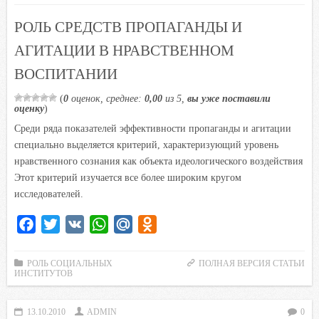
o
r
p
u
a
РОЛЬ СРЕДСТВ ПРОПАГАНДЫ И
k
p
s
АГИТАЦИИ В НРАВСТВЕННОМ
s
ВОСПИТАНИИ
n
i
(
0
оценок, среднее:
0,00
из 5,
вы уже поставили
k
оценку
)
i
Среди ряда показателей эффективности пропаганды и агитации
специально выделяется критерий, характеризующий уровень
нравственного сознания как объекта идеологического воздействия
Этот критерий изучается все более широким кругом
исследователей.
F
T
V
W
M
O
a
w
K
h
a
d
c
i
a
i
n
РОЛЬ СОЦИАЛЬНЫХ
ПОЛНАЯ ВЕРСИЯ СТАТЬИ
ИНСТИТУТОВ
e
t
t
l
o
b
t
s
.
k
13.10.2010
ADMIN
0
o
e
A
R
l