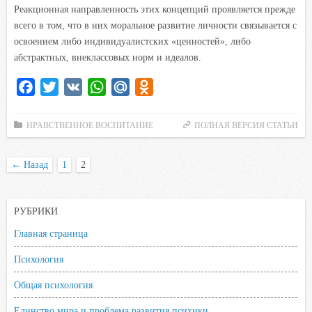
Реакционная направленность этих концепций проявляется прежде
всего в том, что в них моральное развитие личности связывается с
освоением либо индивидуалистских «ценностей», либо
абстрактных, внеклассовых норм и идеалов.
F
T
V
W
M
O
a
w
K
h
a
d
c
i
a
i
n
НРАВСТВЕННОЕ ВОСПИТАНИЕ
ПОЛНАЯ ВЕРСИЯ СТАТЬИ
e
t
t
l
o
b
t
s
.
k
←
Назад
1
2
o
e
A
R
l
o
r
p
u
a
РУБРИКИ
k
p
s
s
Главная страница
n
Психология
i
Общая психология
k
i
Единство мира и проблема развития психики