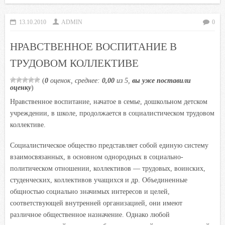
b
t
s
.
k
13.10.2010
ADMIN
0
o
e
A
R
l
o
r
p
u
a
НРАВСТВЕННОЕ ВОСПИТАНИЕ В
k
p
s
ТРУДОВОМ КОЛЛЕКТИВЕ
s
n
(
0
оценок, среднее:
0,00
из 5,
вы уже поставили
оценку
)
i
Нравственное воспитание, начатое в семье, дошкольном детском
k
учреждении, в школе, продолжается в социалистическом трудовом
i
коллективе.
Социалистическое общество представляет собой единую систему
взаимосвязанных, в основном однородных в социально-
политическом отношении, коллективов — трудовых, воинских,
студенческих, коллективов учащихся и др. Объединенные
общностью социально значимых интересов и целей,
соответствующей внутренней организацией, они имеют
различное общественное назначение. Однако любой