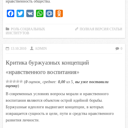
нравственность общества.
F
T
V
W
M
O
a
w
K
h
a
d
c
i
a
i
n
РОЛЬ СОЦИАЛЬНЫХ
ПОЛНАЯ ВЕРСИЯ СТАТЬИ
ИНСТИТУТОВ
e
t
t
l
o
b
t
s
.
k
13.10.2010
ADMIN
0
o
e
A
R
l
o
r
p
u
a
Критика буржуазных концепций
k
p
s
«нравственного воспитания»
s
n
(
0
оценок, среднее:
0,00
из 5,
вы уже поставили
оценку
)
i
В современных условиях вопросы морали и нравственного
k
воспитания являются объектом острой идейной борьбы.
i
Буржуазные идеологи выдвигают концепции, в которых
извращается сущность и цели, пути и средства нравственного
развития личности.