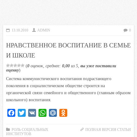
13.10.2010
ADMIN
0
НРАВСТВЕННОЕ ВОСПИТАНИЕ В СЕМЬЕ
И ШКОЛЕ
(
0
оценок, среднее:
0,00
из 5,
вы уже поставили
оценку
)
Система коммунистического воспитания подрастающего
поколения в социалистическом обществе строится на
органической связи семейного и общественного (главным образом
школьного) воспитания.
F
T
V
W
M
O
a
w
K
h
a
d
c
i
a
i
n
РОЛЬ СОЦИАЛЬНЫХ
ПОЛНАЯ ВЕРСИЯ СТАТЬИ
ИНСТИТУТОВ
e
t
t
l
o