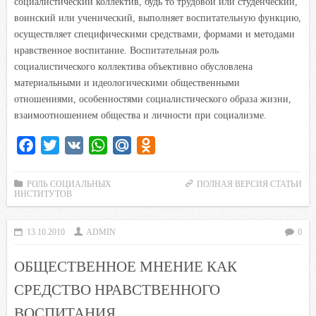
социалистический коллектив, будь то трудовой или студенческий,
воинский или ученический, выполняет воспитательную функцию,
осуществляет специфическими средствами, формами и методами
нравственное воспитание. Воспитательная роль
социалистического коллектива объективно обусловлена
материальными и идеологическими общественными
отношениями, особенностями социалистического образа жизни,
взаимоотношением общества и личности при социализме.
F
T
V
W
M
O
a
w
K
h
a
d
c
i
a
i
n
РОЛЬ СОЦИАЛЬНЫХ
ПОЛНАЯ ВЕРСИЯ СТАТЬИ
ИНСТИТУТОВ
e
t
t
l
o
b
t
s
.
k
13.10.2010
ADMIN
0
o
e
A
R
l
o
r
p
u
a
ОБЩЕСТВЕННОЕ МНЕНИЕ КАК
k
p
s
СРЕДСТВО НРАВСТВЕННОГО
s
ВОСПИТАНИЯ
n