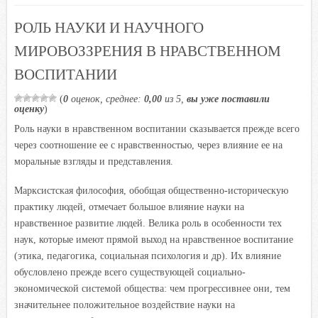
o
r
p
u
a
РОЛЬ НАУКИ И НАУЧНОГО
k
p
s
МИРОВОЗЗРЕНИЯ В НРАВСТВЕННОМ
s
ВОСПИТАНИИ
n
i
(
0
оценок, среднее:
0,00
из 5,
вы уже поставили
k
оценку
)
i
Роль науки в нравственном воспитании сказывается прежде всего
через соотношение ее с нравственностью, через влияние ее на
моральные взгляды и представления.
Марксистская философия, обобщая общественно-историческую
практику людей, отмечает большое влияние науки на
нравственное развитие людей. Велика роль в особенности тех
наук, которые имеют прямой выход на нравственное воспитание
(этика, педагогика, социальная психология и др). Их влияние
обусловлено прежде всего существующей социально-
экономической системой общества: чем прогрессивнее они, тем
зн
ачительнее положительное воздействие науки на