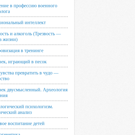
ение в профессию военного
олога
иональный интеллект
ость и алкоголь (Трезвость —
а жизни)
овизация в тренинге
век, играющий в песок
увства превратить в чудо —
рство
век двусмысленный. Археология
ания
логический психологизм.
ический анализ
вое воспитание детей
огенетика