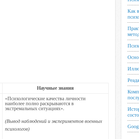
Как 
псих
Прак
мето
Псих
Осно
Иллю
Реад
Научные знания
Комп
посл
«Психологические качества личности
наиболее полно раскрываются в
экстремальных ситуациях».
Исто
сост
(Вывод наблюдений и экспериментов военных
Googl
психологов)