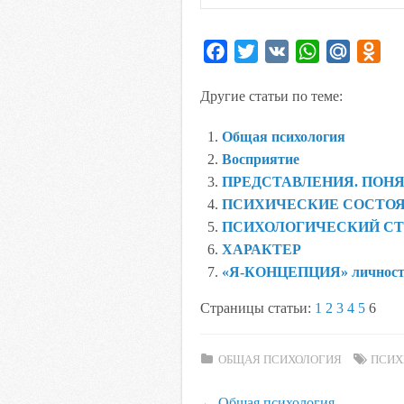
F
T
V
W
M
O
a
w
K
h
a
d
Другие статьи по теме:
c
i
a
i
n
e
t
t
l
o
Общая психология
b
t
s
.
k
Восприятие
o
e
A
R
l
ПРЕДСТАВЛЕНИЯ. ПОНЯ
o
r
p
u
a
ПСИХИЧЕСКИЕ СОСТО
k
p
s
ПСИХОЛОГИЧЕСКИЙ С
s
ХАРАКТЕР
n
«Я-КОНЦЕПЦИЯ» личнос
i
Страницы статьи:
1
2
3
4
5
6
k
i
ОБЩАЯ ПСИХОЛОГИЯ
ПСИХ
←
Общая психология