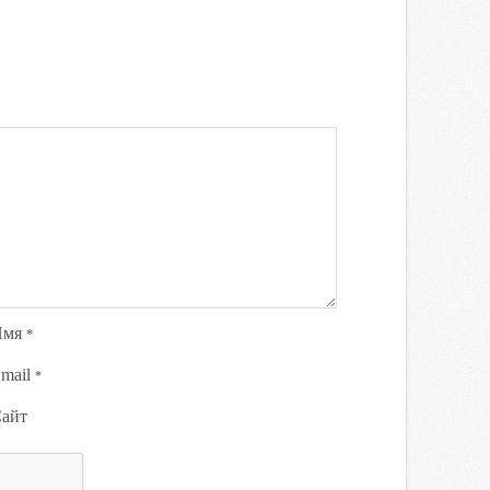
Имя
*
mail
*
айт