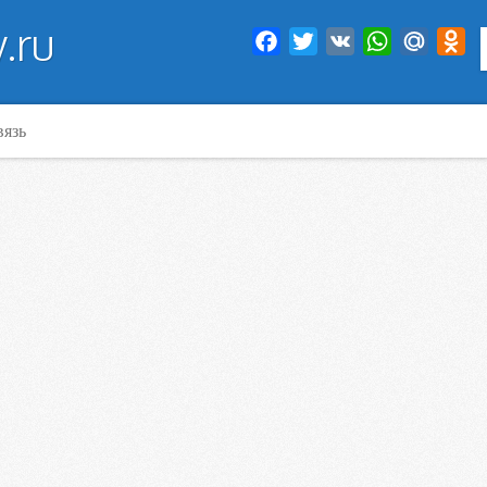
.ru
Facebook
Twitter
VK
WhatsApp
Mail.Ru
Od
вязь