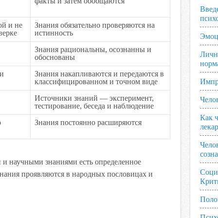
факты и затем обобщаются
Введ
псих
й и не
Знания обязательно проверяются на
верке
истинность
Эмоц
Знания рациональны, осознанны и
Личн
обоснованы
норм
ли
Знания накапливаются и передаются в
классифицированном и точном виде
Импр
Источники знаний — эксперимент,
Чело
тестирование, беседа и наблюдение
Как ч
о
Знания постоянно расширяются
лека
Чело
созн
 и научными знаниями есть определенное
Соци
знания проявляются в народных пословицах и
Крит
Поло
Псих