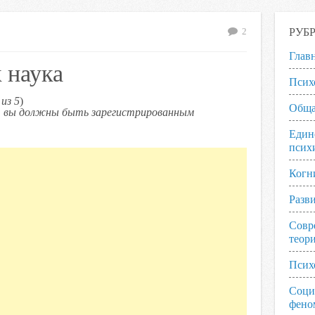
РУБ
2
Глав
 наука
Псих
из 5
)
Обща
ь, вы должны быть зарегистрированным
Един
псих
Когн
Разв
Совр
теор
Псих
Соци
фено