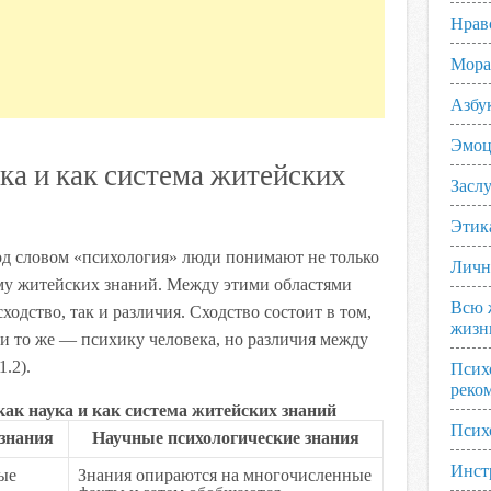
Нрав
Мора
Азбу
Эмоц
ка и как система житейских
Заслу
Этик
од словом «психология» люди понимают не только
Личн
ему житейских знаний. Между этими областями
Всю 
ходство, так и различия. Сходство состоит в том,
жизн
 и то же — психику человека, но различия между
.2).
Псих
реко
как наука и как система житейских знаний
Псих
знания
Научные психологические знания
Инст
ые
Знания опираются на многочисленные