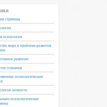
РИКИ
ная страница
ология
я психология
ство мира и проблема развития
ики
итивное развитие
итие сознания
еменные психологические
ии
ология личности
ально-психологические
мены