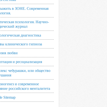
выжить в ЗОНЕ. Современная
ология.
тическая психология. Научно-
дический журнал
ологическая диагностика
вы клинического гипноза
зия любви
аптация и ресоциализация
лекс чебурашки, или общество
ушания
риогенез и современное
ояние российского менталитета
e Sitemap