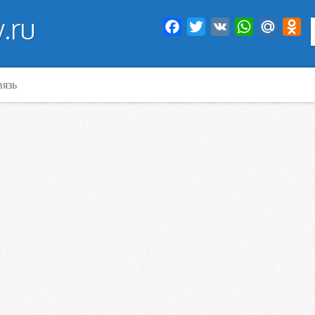
.ru
Facebook
Twitter
VK
WhatsApp
Mail.Ru
Od
вязь