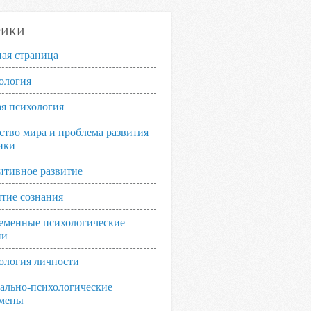
РИКИ
ная страница
ология
я психология
ство мира и проблема развития
ики
итивное развитие
итие сознания
еменные психологические
ии
ология личности
ально-психологические
мены