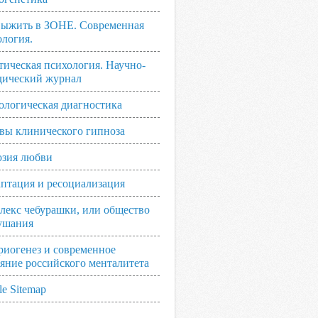
выжить в ЗОНЕ. Современная
ология.
тическая психология. Научно-
дический журнал
ологическая диагностика
вы клинического гипноза
зия любви
аптация и ресоциализация
лекс чебурашки, или общество
ушания
риогенез и современное
ояние российского менталитета
e Sitemap