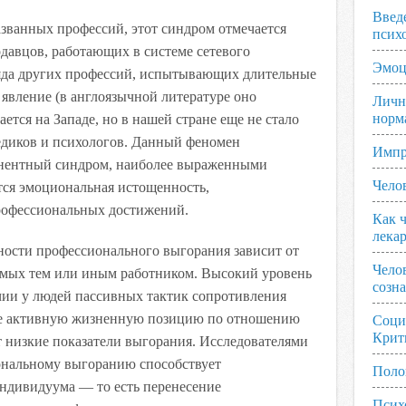
Введ
ванных профессий, этот синдром отмечается
псих
давцов, работающих в системе сетевого
Эмоц
ряда других профессий, испытывающих длительные
явление (в англоязычной литературе оно
Личн
норм
ется на Западе, но в нашей стране еще не стало
едиков и психологов. Данный феномен
Импр
онентный синдром, наиболее выраженными
Чело
ся эмоциональная истощенность,
рофессиональных достижений.
Как ч
лека
ности профессионального выгорания зависит от
Чело
емых тем или иным работником. Высокий уровень
созн
чии у людей пассивных тактик сопротивления
щие активную жизненную позицию по отношению
Соци
Крит
т низкие показатели выгорания. Исследователями
иональному выгоранию способствует
Поло
ндивидуума — то есть перенесение
Псих