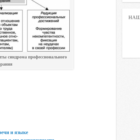
НАШ
ты синдрома профессионального
орания
речи и языке