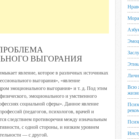
Нрав
Мора
Азбу
Эмоц
ПРОБЛЕМА
Заслу
ЬНОГО ВЫГОРАНИЯ
Этик
имыкает явление, которое в различных источниках
Личн
фессионального выгорания», «явление
Всю 
ром эмоционального выгорания» и т. д. Под этим
жизн
физического, эмоционального и умственного
офессиях социальной сферы». Данное явление
Псих
реко
профессий (педагогов, психологов, врачей и
ется следствием противоречия между изначальным
Псих
тивности, с одной стороны, и низким уровнем
Инст
тельности — с другой.