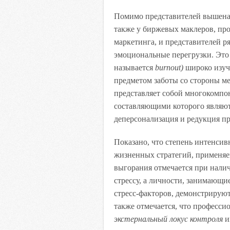
Помимо представителей вышеназ
также у биржевых маклеров, про
маркетинга, и представителей 
эмоциональные перегрузки. Это 
называется
burnout)
широко изуча
предметом заботы со стороны м
представляет собой многокомп
составляющими которого являют
деперсонализация и редукция п
Показано, что степень интенсив
жизненных стратегий, применя
выгорания отмечается при нали
стрессу, а личности, занимаю
стресс-факторов, демонстрирую
также отмечается, что професс
экстернальный локус контроля
и