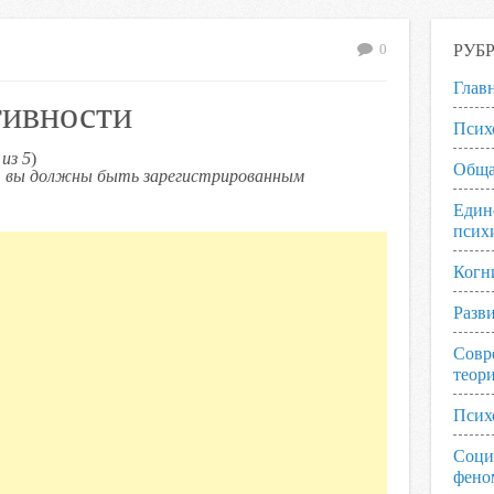
РУБ
0
Глав
тивности
Псих
из 5
)
Обща
ь, вы должны быть зарегистрированным
Един
псих
Когн
Разв
Совр
теор
Псих
Соци
фено