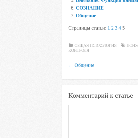
Внимание. Функции вниман
s
СОЗНАНИЕ
n
Общение
i
Страницы статьи:
1
2
3
4
5
k
i
ОБЩАЯ ПСИХОЛОГИЯ
ПСИХ
КОНТРОЛЯ
←
Общение
Комментарий к статье