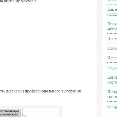
на внешние факторы.
Как 
псих
Прак
мето
Псих
Осно
Иллю
Реад
Комп
посл
ты (маркеры) профессионального выгорания
Исто
сост
Googl