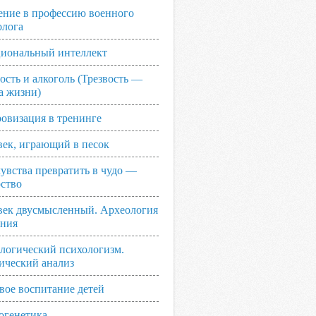
ение в профессию военного
олога
иональный интеллект
ость и алкоголь (Трезвость —
а жизни)
овизация в тренинге
век, играющий в песок
увства превратить в чудо —
рство
век двусмысленный. Археология
ания
логический психологизм.
ический анализ
вое воспитание детей
огенетика