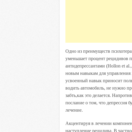
Одно из преимуществ психотерап
уменьшает процент рецидивов 
антидепрессантами (Hollon et al.
новым навыкам для управления
усвоенный навык приносит польз
водить автомобиль, не нужно пр
забть,как это делается. Напроти
послание о том, что депрессия б
лечение.
Акцентируя в лечении компонен
наступление рецидива. В частн