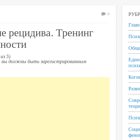
РУБ
0
Глав
е рецидива. Тренинг
Псих
нности
Обща
из 5
)
Един
ь, вы должны быть зарегистрированным
псих
Когн
Разв
Совр
теор
Псих
Соци
фено