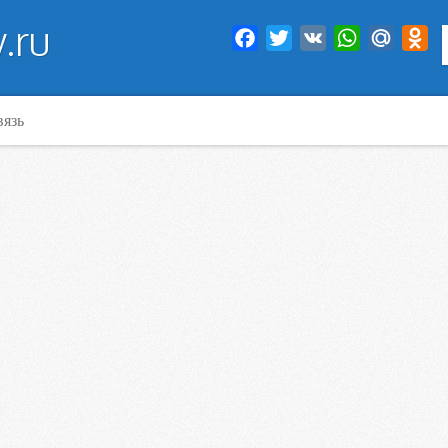
.ru
Facebook
Twitter
VK
WhatsApp
Mail.Ru
Od
вязь