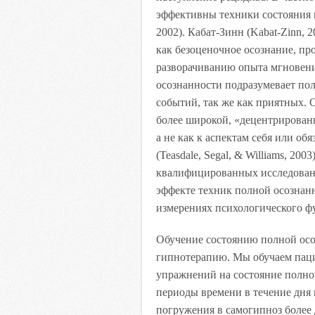
эффективны техники состояния по
2002). Кабат-Зинн (Kabat-Zinn, 
как безоценочное осознание, пр
разворачиванию опыта мгновени
осознанности подразумевает по
событий, так же как приятных. 
более широкой, «децентрирован
а не как к аспектам себя или об
(Teasdale, Segal, & Williams, 200
квалифицированных исследовани
эффекте техник полной осознан
измерениях психологического 
Обучение состоянию полной осо
гипнотерапию. Мы обучаем пац
упражнений на состояние полно
периоды времени в течение дня 
погружения в самогипноз более 