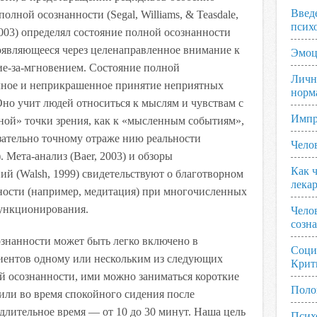
Введ
лной осознанности (Segal, Williams, & Teasdale,
псих
2003) определял состояние полной осознанности
оявляющееся через целенаправленное внимание к
Эмоц
е-за-мгновением. Состояние полной
Личн
лное и неприкрашенное принятие неприятных
норм
Оно учит людей относиться к мыслям и чувствам с
Импр
ной» точки зрения, как к «мысленным событиям»,
язательно точному отраже нию реальности
Чело
3). Мета-анализ (Baer, 2003) и обзоры
Как ч
й (Walsh, 1999) свидетельствуют о благотворном
лека
ности (например, медитация) при многочисленных
функционирования.
Чело
созн
знанности может быть легко включено в
Соци
иентов одному или нескольким из следующих
Крит
й осознанности, ими можно заниматься короткие
Поло
или во время спокойного сидения после
длительное время — от 10 до 30 минут. Наша цель
Псих