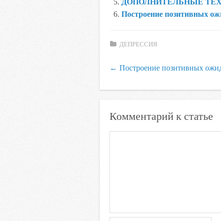
ДОПОЛНИТЕЛЬНЫЕ ТЕ
s
Построение позитивных ож
n
i
ДЕПРЕССИЯ
k
i
←
Построение позитивных ожи
Комментарий к статье