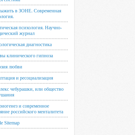
выжить в ЗОНЕ. Современная
ология.
тическая психология. Научно-
дический журнал
ологическая диагностика
вы клинического гипноза
зия любви
аптация и ресоциализация
лекс чебурашки, или общество
ушания
риогенез и современное
ояние российского менталитета
e Sitemap