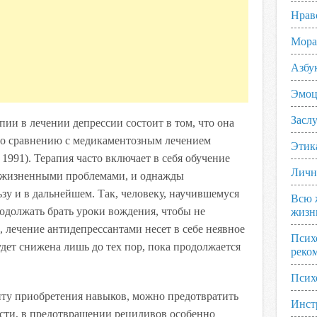
Нрав
Мора
Азбу
Эмоц
Заслу
ии в лечении депрессии состоит в том, что она
по сравнению с медикаментозным лечением
Этик
, 1991). Терапия часто включает в себя обучение
Личн
 жизненными проблемами, и однажды
у и в дальнейшем. Так, человеку, научившемуся
Всю 
одолжать брать уроки вождения, чтобы не
жизн
в, лечение антидепрессантами несет в себе неявное
Псих
удет снижена лишь до тех пор, пока продолжается
реко
Псих
ту приобретения навыков, можно предотвратить
Инст
ости, в предотвращении рецидивов особенно