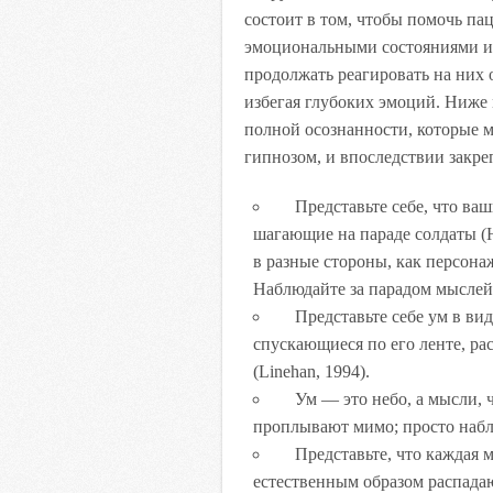
состоит в том, чтобы помочь па
эмоциональными состояниями и п
продолжать реагировать на них
избегая глубоких эмоций. Ниже
полной осознанности, которые 
гипнозом, и впоследствии закре
Представьте себе, что ваш
шагающие на параде солдаты (H
в разные стороны, как персонаж
Наблюдайте за парадом мыслей и
Представьте себе ум в вид
спускающиеся по его ленте, р
(Linehan, 1994).
Ум — это небо, а мысли, ч
проплывают мимо; просто наблю
Представьте, что каждая мы
естественным образом распадают