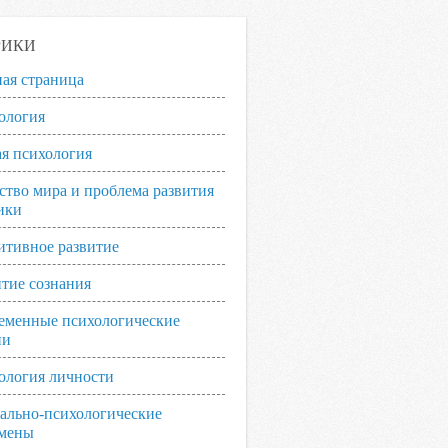
РИКИ
ная страница
ология
я психология
ство мира и проблема развития
ики
итивное развитие
итие сознания
еменные психологические
ии
ология личности
ально-психологические
мены