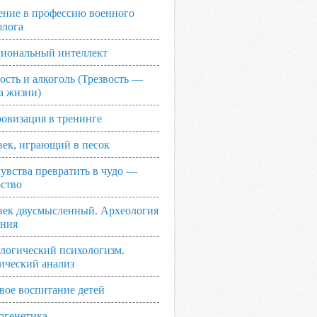
ение в профессию военного
олога
иональный интеллект
ость и алкоголь (Трезвость —
а жизни)
овизация в тренинге
век, играющий в песок
увства превратить в чудо —
рство
век двусмысленный. Археология
ания
логический психологизм.
ический анализ
вое воспитание детей
огенетика