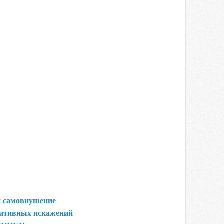
к самовнушение
нитивных искажений