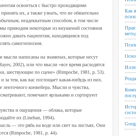
циентам освоиться с быстро проходящими
Как 
ринять их, а также узнать, что не обязательно
псих
 обычным, неадекватным способом, в том числе
Прак
 мы приводим некоторые из внушений состояния
мето
можно давать пациентам, находящимся под
плять самогипнозом.
Псих
Осно
и мысли написаны на знаменах, которые несут
ayes, 2002), или что мысли «все время расходятся
Иллю
и, шествующие по сцене» (Rimpoche, 1981, р. 53).
Реад
 за тем, как вас поглощает какая-нибудь из них.
е ленточного конвейера. Мысли и чувства,
Комп
ассматривают, помечают ярлыками и сортируют
посл
Исто
увства и ощущения — облака, которые
сост
дайте их (Linehan, 1994).
Googl
сль — это рябь на воде или свет на листьях. Они
ся (Rimpoche, 1981, р. 44).