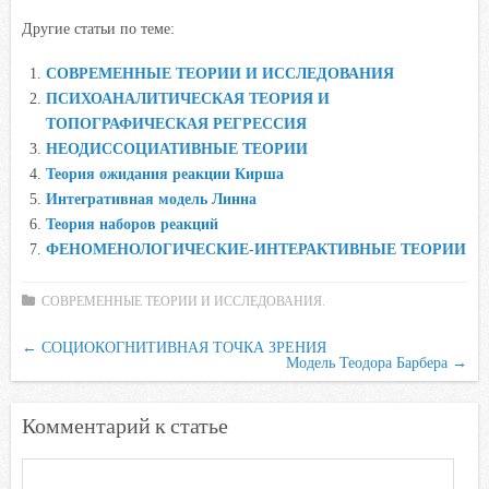
a
w
K
h
a
d
Другие статьи по теме:
c
i
a
i
n
e
t
t
l
o
СОВРЕМЕННЫЕ ТЕОРИИ И ИССЛЕДОВАНИЯ
b
t
s
.
k
ПСИХОАНАЛИТИЧЕСКАЯ ТЕОРИЯ И
o
e
A
R
l
ТОПОГРАФИЧЕСКАЯ РЕГРЕССИЯ
o
r
p
u
a
НЕОДИССОЦИАТИВНЫЕ ТЕОРИИ
Теория ожидания реакции Кирша
k
p
s
Интегративная модель Линна
s
Теория наборов реакций
n
ФЕНОМЕНОЛОГИЧЕСКИЕ-ИНТЕРАКТИВНЫЕ ТЕОРИИ
i
k
СОВРЕМЕННЫЕ ТЕОРИИ И ИССЛЕДОВАНИЯ.
i
←
СОЦИОКОГНИТИВНАЯ ТОЧКА ЗРЕНИЯ
Модель Теодора Барбера
→
Комментарий к статье