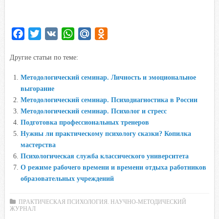
F
T
V
W
M
O
a
w
K
h
a
d
Другие статьи по теме:
c
i
a
i
n
e
t
t
l
o
Методологический семинар. Личность и эмоциональное
b
t
s
.
k
выгорание
o
e
A
R
l
Методологический семинар. Психодиагностика в России
o
r
p
u
a
Методологический семинар. Психолог и стресс
Подготовка профессиональных тренеров
k
p
s
Нужны ли практическому психологу сказки? Копилка
s
мастерства
n
Психологическая служба классического университета
i
О режиме рабочего времени и времени отдыха работников
k
образовательных учреждений
i
ПРАКТИЧЕСКАЯ ПСИХОЛОГИЯ. НАУЧНО-МЕТОДИЧЕСКИЙ
ЖУРНАЛ