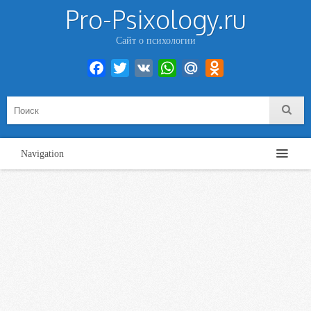
Pro-Psixology.ru
Сайт о психологии
Facebook
Twitter
VK
WhatsApp
Mail.Ru
Odnoklassniki
Navigation