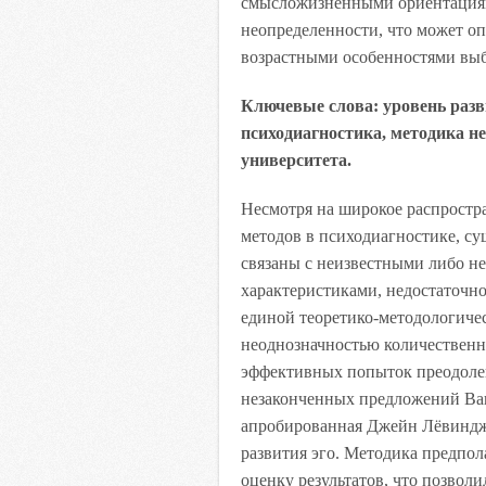
смысложизненными ориентациям
неопределенности, что может оп
возрастными особенностями выб
Ключевые слова: уровень разв
психодиагностика, методика 
университета.
Несмотря на широкое распростр
методов в психодиагностике, с
связаны с неизвестными либо н
характеристиками, недостаточн
единой теоретико-методологичес
неоднозначностью количественно
эффективных попыток преодоле
незаконченных предложений Ваш
апробированная Джейн Лёвиндже
развития эго. Методика предпол
оценку результатов, что позволи