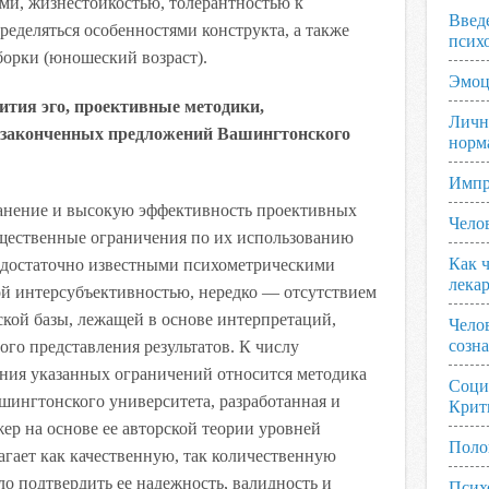
и, жизнестойкостью, толерантностью к
Введ
ределяться особенностями конструкта, а также
псих
орки (юношеский возраст).
Эмоц
ития эго, проективные методики,
Личн
незаконченных предложений Вашингтонского
норм
Импр
анение и высокую эффективность проективных
Чело
ущественные ограничения по их использованию
Как ч
едостаточно известными психометрическими
лека
ой интерсубъективностью, нередко — отсутствием
кой базы, лежащей в основе интерпретаций,
Чело
созн
го представления результатов. К числу
ния указанных ограничений относится методика
Соци
ингтонского университета, разработанная и
Крит
р на основе ее авторской теории уровней
Поло
агает как качественную, так количественную
ло подтвердить ее надежность, валидность и
Псих