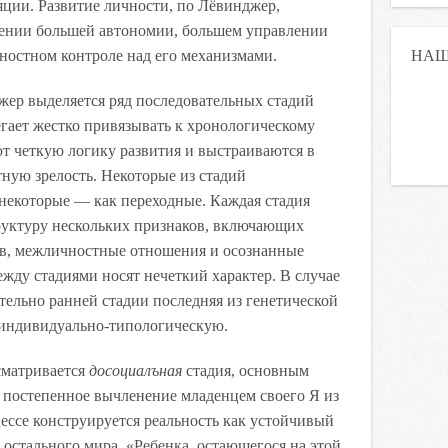
яции. Развитие личности, по Лёвинджер,
тении большей автономии, большем управлении
НАШ
ностном контроле над его механизмами.
жер выделяется ряд последовательных стадий
бегает жестко привязывать к хронологическому
ают четкую логику развития и выстраиваются в
ую зрелость. Некоторые из стадий
 некоторые — как переходные. Каждая стадия
руктуру нескольких признаков, включающих
ов, межличностные отношения и осознанные
жду стадиями носят нечеткий характер. В случае
тельно ранней стадии последняя из генетической
 индивидуально-типологическую.
сматривается
досоциалъная
стадия, основным
 постепенное вычленение младенцем своего Я из
ессе конструируется реальность как устойчивый
 остального мира. «Ребенка, остающегося на этой