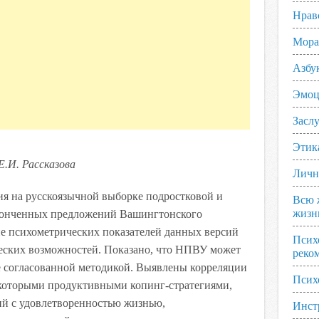
Нрав
Мора
Азбу
Эмоц
Заслу
Этик
Е.И. Рассказова
Личн
ия на русскоязычной выборке подростковой и
Всю 
жизн
аконченных предложений Вашингтонского
е психометрических показателей данных версий
Псих
еских возможностей. Показано, что НПВУ может
реко
е согласованной методикой. Выявлены корреляции
Псих
которыми продуктивными копинг-стратегиями,
ий с удовлетворенностью жизнью,
Инст