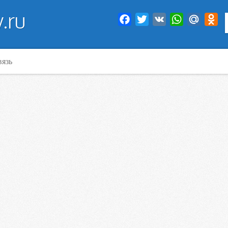
.ru
Facebook
Twitter
VK
WhatsApp
Mail.Ru
Od
вязь