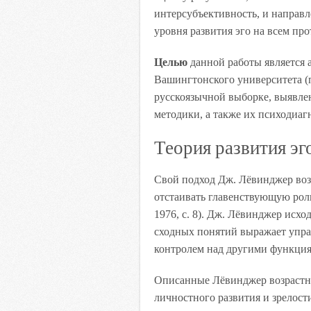
интерсубъективность, и направл
уровня развития эго на всем про
Целью
данной работы является
Вашингтонского университета 
русскоязычной выборке, выявле
методики, а также их психодиаг
Теория развития э
Свой подход Дж. Лёвинджер воз
отстаивать главенствующую роль
1976, с. 8). Дж. Лёвинджер исход
сходных понятий выражает управ
контролем над другими функци
Описанные Лёвинджер возрастн
личностного развития и зрелост