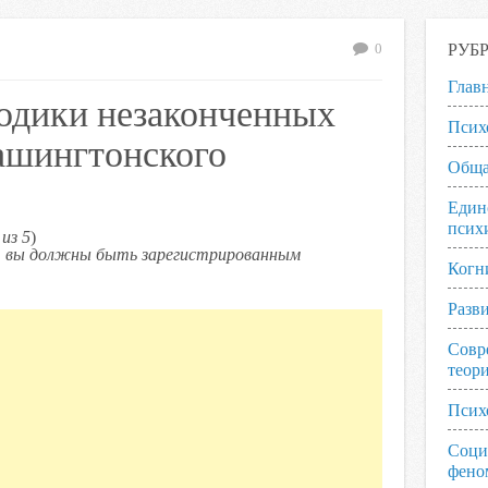
РУБ
0
Глав
одики незаконченных
Псих
ашингтонского
Обща
Един
псих
из 5
)
ь, вы должны быть зарегистрированным
Когн
Разв
Совр
теор
Псих
Соци
фено