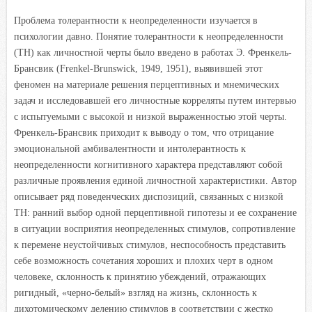
Проблема толерантности к неопределенности изучается в
психологии давно. Понятие толерантности к неопределенности
(ТН) как личностной черты было введено в работах Э. Френкель-
Брансвик (Frenkel-Brunswick, 1949, 1951), выявившей этот
феномен на материале решения перцептивных и мнемических
задач и исследовавшей его личностные корреляты путем интервью
с испытуемыми с высокой и низкой выраженностью этой черты.
Френкель-Брансвик приходит к выводу о том, что отрицание
эмоциональной амбивалентности и интолерантность к
неопределенности когнитивного характера представляют собой
различные проявления единой личностной характеристики. Автор
описывает ряд поведенческих диспозиций, связанных с низкой
ТН: ранний выбор одной перцептивной гипотезы и ее сохранение
в ситуации восприятия неопределенных стимулов, сопротивление
к перемене неустойчивых стимулов, неспособность представить
себе возможность сочетания хороших и плохих черт в одном
человеке, склонность к принятию убеждений, отражающих
ригидный, «черно-белый» взгляд на жизнь, склонность к
дихотомическому делению стимулов в соответствии с жестко