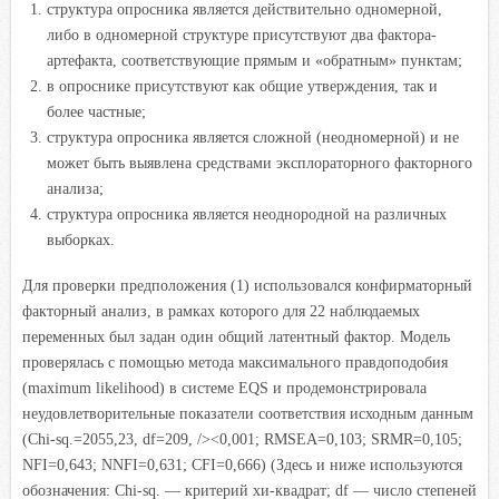
структура опросника является действительно одномерной,
либо в одномерной структуре присутствуют два фактора-
артефакта, соответствующие прямым и «обратным» пунктам;
в опроснике присутствуют как общие утверждения, так и
более частные;
структура опросника является сложной (неодномерной) и не
может быть выявлена средствами эксплораторного факторного
анализа;
структура опросника является неоднородной на различных
выборках.
Для проверки предположения (1) использовался конфирматорный
факторный анализ, в рамках которого для 22 наблюдаемых
переменных был задан один общий латентный фактор. Модель
проверялась с помощью метода максимального правдоподобия
(maximum likelihood) в системе EQS и продемонстрировала
неудовлетворительные показатели соответствия исходным данным
(Chi-sq.=2055,23, df=209, /><0,001; RMSEA=0,103; SRMR=0,105;
NFI=0,643; NNFI=0,631; CFI=0,666) (Здесь и ниже используются
обозначения: Chi-sq. — критерий хи-квадрат; df — число степеней