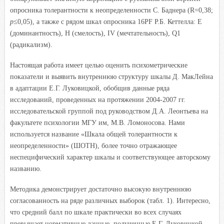
опросника толерантности к неопределенности С. Баднера (R=0,38;
p≤
0,05), а также с рядом шкал опросника 16PF Р.Б. Кеттелла: Е
(доминантность), Н (смелость), IV (мечтательность), Q1
(радикализм).
Настоящая работа имеет целью оценить психометрические
показатели и выявить внутреннюю структуру шкалы Д. МакЛейна
в адаптации Е.Г. Луковицкой, обобщив данные ряда
исследований, проведенных на протяжении 2004-2007 гг.
исследовательской группой под руководством Д.А. Леонтьева на
факультете психологии МГУ им, М.В. Ломоносова. Нами
используется название «Шкала общей толерантности к
неопределенности» (ШОТН), более точно отражающее
неспецифический характер шкалы и соответствующее авторскому
названию.
Методика демонстрирует достаточно высокую внутреннюю
согласованность на ряде различных выборок (табл. 1). Интересно,
что средний балл по шкале практически во всех случаях
превышает нормативные данные, полученные Е.Г. Луковицкой