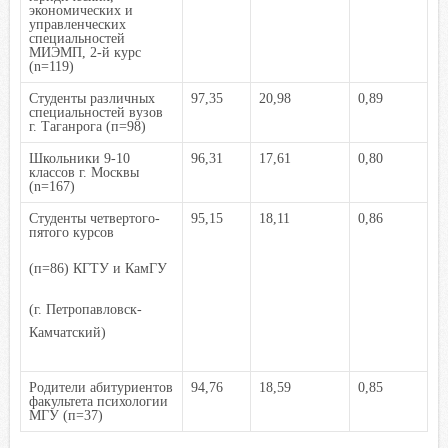
экономических и
управленческих
специальностей
МИЭМП,
2
-й курс
(n=119)
Студенты различных
97,35
20,98
0,89
специальностей вузов
г. Таганрога (п=98)
Школьники 9-10
96,31
17,61
0,80
классов г. Москвы
(n=167)
Студенты четвертого-
95,15
18,11
0,86
пятого курсов
(п=
86
) КГТУ и КамГУ
(г. Петропавловск-
Камчатский)
Родители абитуриентов
94,76
18,59
0,85
факультета психологии
МГУ (п=37)