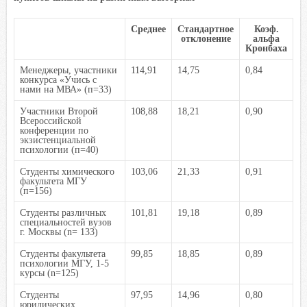
Среднее
Стандартное
Коэф.
отклонение
альфа
Кронбаха
Менеджеры, участники
114,91
14,75
0,84
конкурса «Учись с
нами на МВА» (п=33)
Участники Второй
108,88
18,21
0,90
Всероссийской
конференции по
экзистенциальной
психологии (п=40)
Студенты химического
103,06
21,33
0,91
факультета МГУ
(п=156)
Студенты различных
101,81
19,18
0,89
специальностей вузов
г. Москвы (n= 133)
Студенты факультета
99,85
18,85
0,89
психологии МГУ, 1-5
курсы (n=125)
Студенты
97,95
14,96
0,80
юридических,