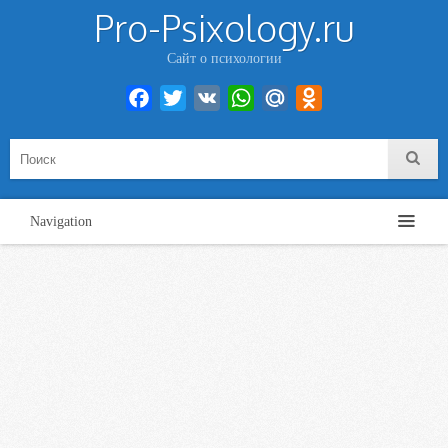
Pro-Psixology.ru
Сайт о психологии
Facebook
Twitter
VK
WhatsApp
Mail.Ru
Odnoklassniki
Navigation