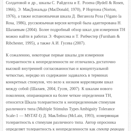
Солдатовой и др., шкалы С. Райделла и Е. Розена (Rydell & Rosen,
1966), Э. МакДональда (MacDonald, 1970), Р Нортона (Norton,
1976), а также испаноязычная шкала Д. Виганола Роза (Vigano la
Rosa, 1986), русскоязычная версия которой была адаптирована Н.
Шалаевым (2004). Более подробный обзор шкал для измерения ТН
можно найти в работах Э. Фарнхэма и Т. Рибчестер (Furnham &
Ribchester, 1995), а также А.И. Гусева (2007).
К сожалению, некоторые первые шкалы для измерения
толерантности к неопределенности не отличались достаточно
высокой внутренней согласованностью и концептуальной
четкостью, нередко их содержание задавалось в терминах
конкретных стимулов, что вело к низким корреляциям шкал
между собой (Шалаев, 2004; Гусев, 2007). К шкалам нового
поколения, опирающимся на более четкие определения ТН,
относится Шкала толерантности к неопределенным стимулам
различного типа (Multiple Stimulus Types Ambiguity Tolerance
Scale-1 — MSTAT-I) Д. МакЛейна (McLain, 1993), измеряющая
толерантность к стимулам различного типа. Автор опросника
определяет толерантность к неопределенности как
спектр реакции