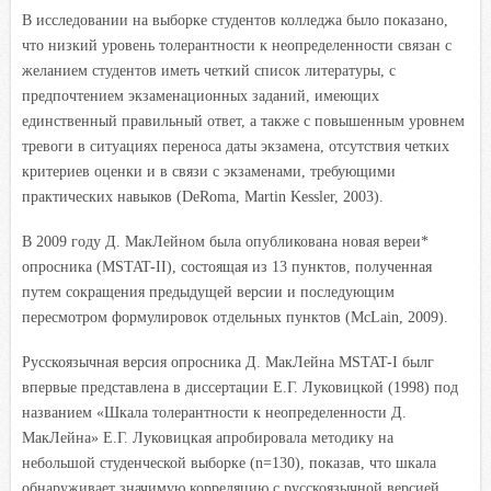
В исследовании на выборке студентов колледжа было показано,
что низкий уровень толерантности к неопределенности связан с
желанием студентов иметь четкий список литературы, с
предпочтением экзаменационных заданий, имеющих
единственный правильный ответ, а также с повышенным уровнем
тревоги в ситуациях переноса даты экзамена, отсутствия четких
критериев оценки и в связи с экзаменами, требующими
практических навыков (DeRoma, Martin Kessler, 2003).
В 2009 году Д. МакЛейном была опубликована новая вереи*
опросника (MSTAT-II), состоящая из 13 пунктов, полученная
путем сокращения предыдущей версии и последующим
пересмотром формулировок отдельных пунктов (McLain, 2009).
Русскоязычная версия опросника Д. МакЛейна MSTAT-I былг
впервые представлена в диссертации Е.Г. Луковицкой (1998) под
названием «Шкала толерантности к неопределенности Д.
МакЛейна» Е.Г. Луковицкая апробировала методику на
небольшой студенческой выборке (n=130), показав, что шкала
обнаруживает значимую корреляцию с русскоязычной версией