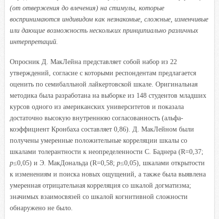
(от отвержения до влечения) на стимулы
,
которые
воспринимаются индивидом как незнакомые, сложные, изменчивые
или дающие возможность нескольких принципиально различных
интерпретаций.
Опросник Д. МакЛейна представляет собой набор из 22
утверждений, согласие с которыми респондентам предлагается
оценить по семибалльной лайкертовской шкале. Оригинальная
методика была разработана на выборке из 148 студентов младших
курсов одного из американских университетов и показала
достаточно высокую внутреннюю согласованность (альфа-
коэффициент Кронбаха составляет 0,86). Д. МакЛейном были
получены умеренные положительные корреляции шкалы со
шкалами толерантности к неопределенности
С. Баднера (R=0,37;
p
≤0,05) и Э. МакДональда (R=0,58;
p
≤0,05), шкалами открытости
к изменениям и поиска новых ощущений, а также была выявлена
умеренная отрицательная корреляция со шкалой догматизма;
значимых взаимосвязей со шкалой когнитивной сложности
обнаружено не было.