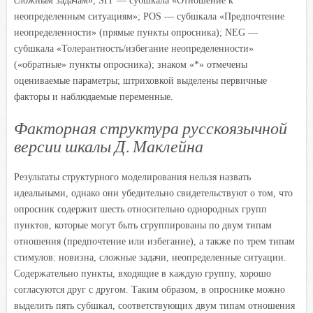
сложным задачам»; SIT — субшкала «Отношение к
неопределенным ситуациям»; POS — субшкала «Предпочтение
неопределенности» (прямые пункты опросника); NEG —
субшкала «Толерантность/избегание неопределенности»
(«обратные» пункты опросника); знаком «*» отмечены
оцениваемые параметры; штриховкой выделены первичные
факторы и наблюдаемые переменные.
Факторная структура русскоязычной
версии шкалы Д. Маклейна
Результаты структурного моделирования нельзя назвать
идеальными, однако они убедительно свидетельствуют о том, что
опросник содержит шесть относительно однородных групп
пунктов, которые могут быть сгруппированы по двум типам
отношения (предпочтение или избегание), а также по трем типам
стимулов: новизна, сложные задачи, неопределенные ситуации.
Содержательно пункты, входящие в каждую группу, хорошо
согласуются друг с другом. Таким образом, в опроснике можно
выделить пять субшкал, соответствующих двум типам отношения