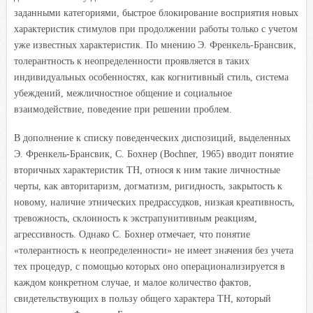
заданными категориями, быстрое блокирование восприятия новых
характеристик стимулов при продолжении работы только с учетом
уже известных характеристик. По мнению Э. Френкель-Брансвик,
толерантность к неопределенности проявляется в таких
индивидуальных особенностях, как когнитивный стиль, система
убеждений, межличностное общение и социальное
взаимодействие, поведение при решении проблем.
В дополнение к списку поведенческих диспозиций, выделенных
Э. Френкель-Брансвик, С. Бохнер (Bochner, 1965) вводит понятие
вторичных характеристик ТН, относя к ним такие личностные
черты, как авторитаризм, догматизм, ригидность, закрытость к
новому, наличие этнических предрассудков, низкая креативность,
тревожность, склонность к экстрапунитивным реакциям,
агрессивность. Однако С. Бохнер отмечает, что понятие
«толерантность к неопределенности» не имеет значения без учета
тех процедур, с помощью которых оно операционализируется в
каждом конкретном случае, и малое количество фактов,
свидетельствующих в пользу общего характера ТН, который