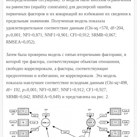
на равенство (equality constraints) для дисперсий ошибок
первичных факторов и их ковариаций во избежание их сведения к
предельным значениям. Полученная модель показала
удовлетворительное соответствие данным (Chi-sq.=570, df=204,
p
≤0,001; NFI=0,871; NNF1=0,901; CFI=0,912; SRMR=0,067;
RMSEA=0,052).
Затем была проверена модель с пятью вторичными факторами, в
которой три фактора, соответствующие объектам отношения,
свободно коррелировали, а факторы, соответствующие
предпочтению и избеганию, не коррелировали. Эта модель
показала наилучшее соответствие исходным данным (Chi-sq=498,
df= 192,
p
≤0,001; NFI=0,887; NNF1=0,912; CF1=0,927;
SRMR=0,042; RMSEA=0,049) и представлена на рис. 2.