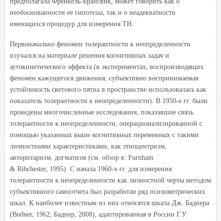
предполагала Френкель-Брансвик, может говорить как о
необоснованности ее гипотезы, так и о неадекватности
имеющихся процедур для измерения ТН.
Первоначально феномен толерантности к неопределенности
изучался на материале решения когнитивных задач и
аутокинетического эффекта (в экспериментах, воспроизводящих
феномен кажущегося движения, субъективно воспринимаемая
устойчивость светового пятна в пространстве использовалась как
показатель толерантности к неопределенности). В 1950-е гг. были
проведены многочисленные исследования, показавшие связь
толерантности к неопределенности, операционализированной с
помощью указанных выше когнитивных переменных с такими
личностными характеристиками, как этноцентризм,
авторитаризм, догматизм (см. обзор в: Furnham
& Ribchester,
1995). С начала 1960-х гг. для измерения
толерантности к неопределенности как личностной черты методом
субъективного самоотчета был разработан ряд психометрических
шкал. К наиболее известным из них относятся шкала Дж. Баднера
(Budner, 1962; Баднер, 2008), адаптированная в России Г.У.