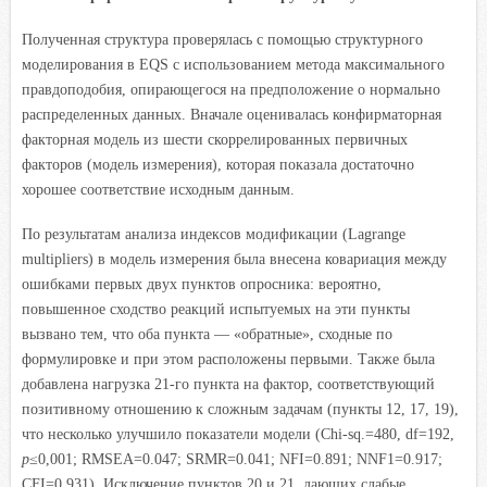
Полученная структура проверялась с помощью структурного
моделирования в EQS с использованием метода максимального
правдоподобия, опирающегося на предположение о нормально
распределенных данных. Вначале оценивалась конфирматорная
факторная модель из шести скоррелированных первичных
факторов (модель измерения), которая показала достаточно
хорошее соответствие исходным данным.
По результатам анализа индексов модификации (Lagrange
multipliers) в модель измерения была внесена ковариация между
ошибками первых двух пунктов опросника: вероятно,
повышенное сходство реакций испытуемых на эти пункты
вызвано тем, что оба пункта — «обратные», сходные по
формулировке и при этом расположены первыми. Также была
добавлена нагрузка 21-го пункта на фактор, соответствующий
позитивному отношению к сложным задачам (пункты 12, 17, 19),
что несколько улучшило показатели модели (Chi-sq.=480, df=192,
p
≤0,001; RMSEA=0.047; SRMR=0.041; NFI=0.891; NNF1=0.917;
CFI=0.931). Исключение пунктов 20 и 21, дающих слабые