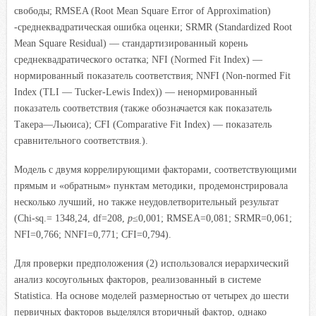
свободы; RMSEA (Root Mean Square Error of Approximation)
-среднеквадратическая ошибка оценки; SRMR (Standardized Root
Mean Square Residual) — стандартизированный корень
среднеквадратического остатка; NFI (Normed Fit Index) —
нормированный показатель соответствия; NNFI (Non-normed Fit
Index (TLI — Tucker-Lewis Index)) — ненормированный
показатель соответствия (также обозначается как показатель
Такера—Льюиса); CFI (Comparative Fit Index) — показатель
сравнительного соответствия.).
Модель с двумя коррелирующими факторами, соответствующими
прямым и «обратным» пунктам методики, продемонстрировала
несколько лучший, но также неудовлетворительный результат
(Chi-sq.= 1348,24, df=208,
p
≤0,001; RMSEA=0,081; SRMR=0,061;
NFI=0,766; NNFI=0,771; CFI=0,794).
Для проверки предположения (2) использовался иерархический
анализ косоугольных факторов, реализованный в системе
Statistica. На основе моделей размерностью от четырех до шести
первичных факторов выделялся вторичный фактор, однако