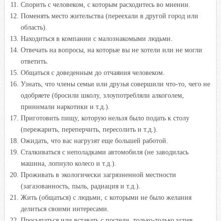
Спорить с человеком, с которым расходитесь во мнении.
Поменять место жительства (переехали в другой город или
область).
Находиться в компании с малознакомыми людьми.
Отвечать на вопросы, на которые вы не хотели или не могли
ответить.
Общаться с доведенным до отчаяния человеком.
Узнать, что члены семьи или друзья совершили что-то, чего не
одобряете (бросили школу, злоупотребляли алкоголем,
принимали наркотики и т.д.).
Приготовить пищу, которую нельзя было подать к столу
(пережарить, переперчить, пересолить и т.д.).
Ожидать, что вас нагрузят еще большей работой.
Сталкиваться с неполадками автомобиля (не заводилась
машина, лопнуло колесо и т.д.).
Проживать в экологически загрязненной местности
(загазованность, пыль, радиация и т.д.).
Жить (общаться) с людьми, с которыми не было желания
делиться своими интересами.
Просыпаться или вставать с постели, только-только успев