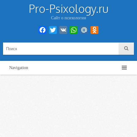
Pro-Psixology.ru
Сайт о психологии
Facebook
Twitter
VK
WhatsApp
Mail.Ru
Odnoklassniki
Navigation